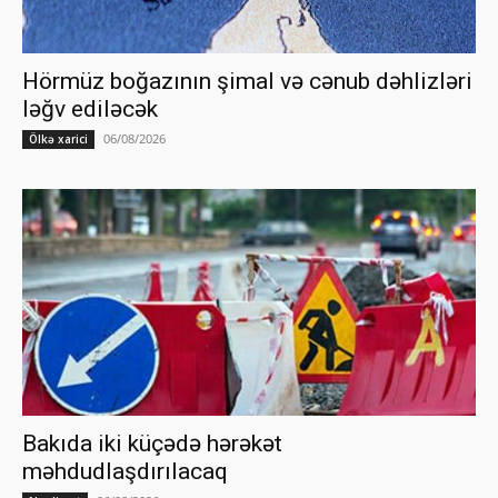
Hörmüz boğazının şimal və cənub dəhlizləri
ləğv ediləcək
06/08/2026
Ölkə xarici
Bakıda iki küçədə hərəkət
məhdudlaşdırılacaq