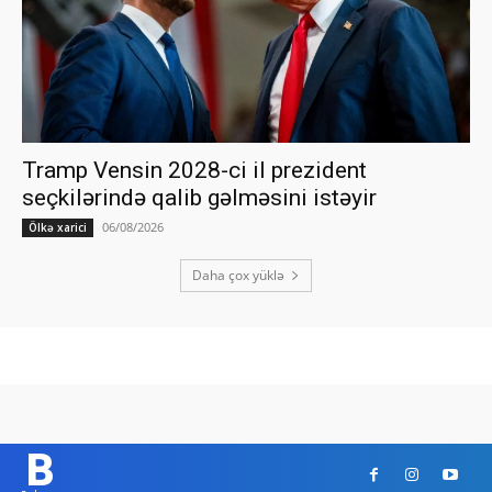
Tramp Vensin 2028-ci il prezident
seçkilərində qalib gəlməsini istəyir
06/08/2026
Ölkə xarici
Daha çox yüklə
B