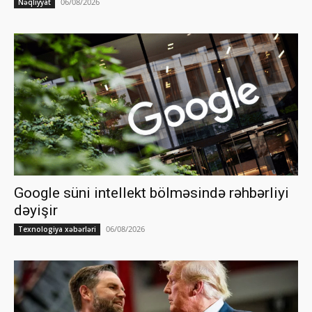
06/08/2026
Nəqliyyat
Google süni intellekt bölməsində rəhbərliyi
dəyişir
06/08/2026
Texnologiya xəbərləri