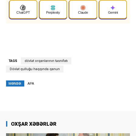
ChatGPT
Perplexity
Claude
Gemini
TAGS
dövlət orqanlarının təsnifatı
Dövlət qulluğu haqqında qanun
MƏNBƏ:
APA
OXŞAR XƏBƏRLƏR