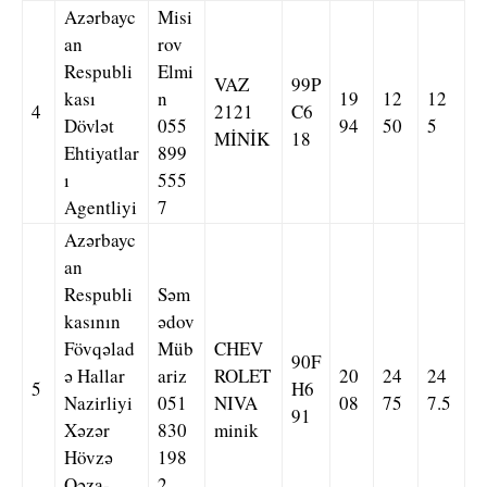
Azərbayc
Misi
an
rov
Respubli
Elmi
VAZ
99P
kası
n
19
12
12
4
2121
C6
Dövlət
055
94
50
5
MİNİK
18
Ehtiyatlar
899
ı
555
Agentliyi
7
Azərbayc
an
Respubli
Səm
kasının
ədov
Fövqəlad
Müb
CHEV
90F
ə Hallar
ariz
ROLET
20
24
24
5
H6
Nazirliyi
051
NIVA
08
75
7.5
91
Xəzər
830
minik
Hövzə
198
Qəza-
2