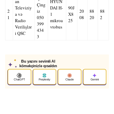
an
HYUN
Çing
Televiziy
DAI H-
90J
2
iz
20
88
88
a və
1
X8
1
050
08
20
2
Radio
mikroa
25
399
Verilişlər
vtobus
434
i QSC
3
✦
Bu yazını sevimli AI
✦
köməkçinizlə qısaldın
✦
ChatGPT
Perplexity
Claude
Gemini