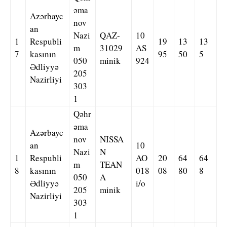
əma
Azərbayc
nov
an
Nazi
QAZ-
10
1
Respubli
19
13
13
m
31029
AS
7
kasının
95
50
5
050
minik
924
Ədliyyə
205
Nazirliyi
303
1
Qəhr
əma
Azərbayc
nov
NISSA
an
10
Nazi
N
1
Respubli
AO
20
64
64
m
TEAN
8
kasının
018
08
80
8
050
A
Ədliyyə
i/o
205
minik
Nazirliyi
303
1