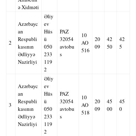
ə Xidməti
Əliy
Azərbayc
ev
an
Hüs
PAZ
10
Respubli
ü
32054
20
42
42
2
AO
kasının
050
avtobu
09
50
5
516
Ədliyyə
233
s
Nazirliyi
119
2
Əliy
Azərbayc
ev
an
Hüs
PAZ
10
Respubli
ü
32054
20
45
45
3
AO
kasının
050
avtobu
09
00
0
518
Ədliyyə
233
s
Nazirliyi
119
2