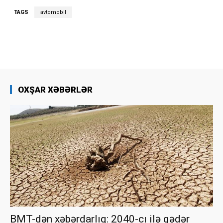
TAGS
avtomobil
OXŞAR XƏBƏRLƏR
BMT-dən xəbərdarlıq: 2040-cı ilə qədər