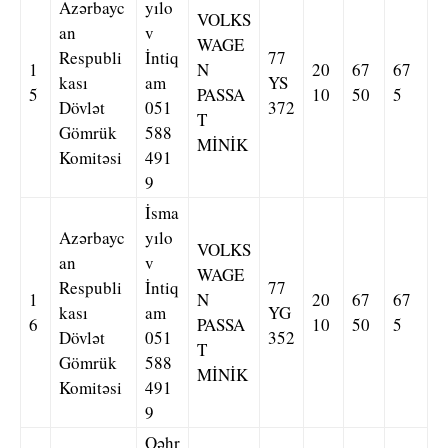
Azərbayc
yılo
VOLKS
an
v
WAGE
Respubli
İntiq
77
1
N
20
67
67
kası
am
YS
5
PASSA
10
50
5
Dövlət
051
372
T
Gömrük
588
MİNİK
Komitəsi
491
9
İsma
Azərbayc
yılo
VOLKS
an
v
WAGE
Respubli
İntiq
77
1
N
20
67
67
kası
am
YG
6
PASSA
10
50
5
Dövlət
051
352
T
Gömrük
588
MİNİK
Komitəsi
491
9
Qəhr