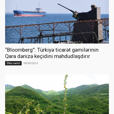
“Bloomberg”: Türkiyə ticarət gəmilərinin
Qara dənizə keçidini məhdudlaşdırır
08/08/2026
Ölkə xarici