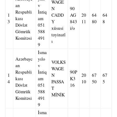
WAGE
an
v
N
90
Respubli
İntiq
1
CADD
AG
20
64
64
kası
am
3
Y
843
11
80
8
Dövlət
051
xüsusi
i/o
Gömrük
588
təyinatl
Komitəsi
491
ı
9
İsma
Azərbayc
yılo
VOLKS
an
v
WAGE
Respubli
İntiq
90P
1
N
20
67
67
kası
am
K3
4
PASSA
10
50
5
Dövlət
051
16
T
Gömrük
588
MİNİK
Komitəsi
491
9
İsma