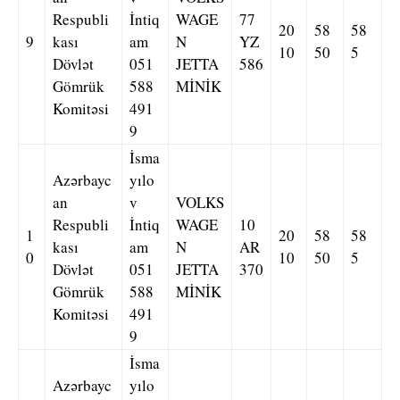
Respubli
İntiq
WAGE
77
20
58
58
9
kası
am
N
YZ
10
50
5
Dövlət
051
JETTA
586
Gömrük
588
MİNİK
Komitəsi
491
9
İsma
Azərbayc
yılo
an
v
VOLKS
Respubli
İntiq
WAGE
10
1
20
58
58
kası
am
N
AR
0
10
50
5
Dövlət
051
JETTA
370
Gömrük
588
MİNİK
Komitəsi
491
9
İsma
Azərbayc
yılo