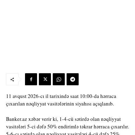
11 avqust 2026-cı il tarixində saat 10:00-da hərraca
çıxarılan nəqliyyat vasitələrinin siyahısı açıqlanıb.
Banker.az xəbər verir ki, 1-4-cü sətirdə olan nəqliyyat
vasitələri 5-ci dəfə 50% endirimlə təkrar hərraca çıxarılır.
5-6-cı sətirdə olan nəqliyyat vasitələri 4-cü dəfə 25%