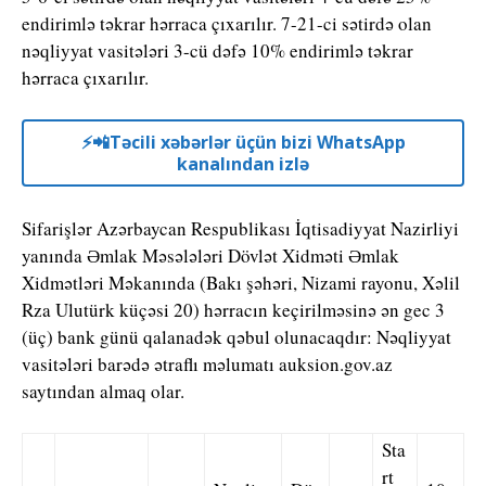
endirimlə təkrar hərraca çıxarılır. 7-21-ci sətirdə olan
nəqliyyat vasitələri 3-cü dəfə 10% endirimlə təkrar
hərraca çıxarılır.
⚡️📲Təcili xəbərlər üçün bizi WhatsApp
kanalından izlə
Sifarişlər Azərbaycan Respublikası İqtisadiyyat Nazirliyi
yanında Əmlak Məsələləri Dövlət Xidməti Əmlak
Xidmətləri Məkanında (Bakı şəhəri, Nizami rayonu, Xəlil
Rza Ulutürk küçəsi 20) hərracın keçirilməsinə ən gec 3
(üç) bank günü qalanadək qəbul olunacaqdır: Nəqliyyat
vasitələri barədə ətraflı məlumatı auksion.gov.az
saytından almaq olar.
Sta
rt