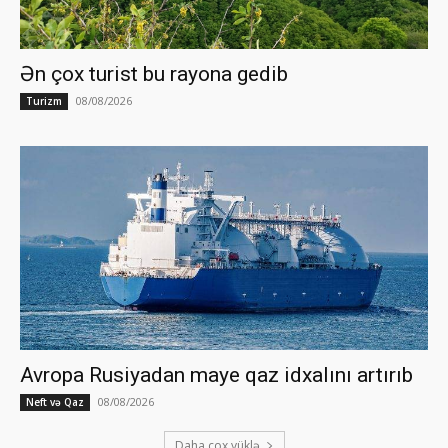
Ən çox turist bu rayona gedib
08/08/2026
Turizm
Avropa Rusiyadan maye qaz idxalını artırıb
08/08/2026
Neft və Qaz
Daha çox yüklə