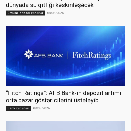
dünyada su qıtlığı kəskinləşəcək
08/08/2026
Ümumi iqtisadi xəbərlər
“Fitch Ratings”: AFB Bank-ın depozit artımı
orta bazar göstəricilərini üstələyib
08/08/2026
Bank xəbərləri