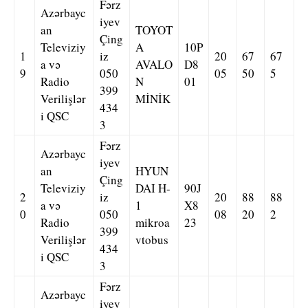
Fərz
Azərbayc
iyev
an
TOYOT
Çing
Televiziy
A
10P
1
iz
20
67
67
a və
AVALO
D8
9
050
05
50
5
Radio
N
01
399
Verilişlər
MİNİK
434
i QSC
3
Fərz
Azərbayc
iyev
an
HYUN
Çing
Televiziy
DAI H-
90J
2
iz
20
88
88
a və
1
X8
0
050
08
20
2
Radio
mikroa
23
399
Verilişlər
vtobus
434
i QSC
3
Fərz
Azərbayc
iyev