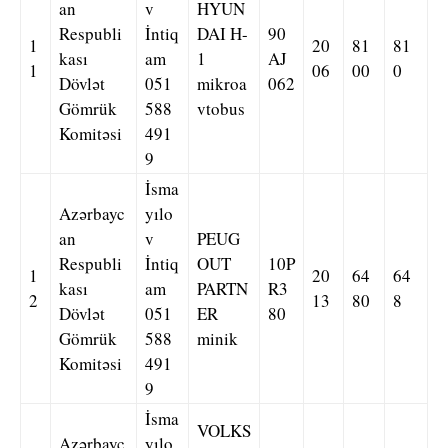
an
v
HYUN
Respubli
İntiq
DAI H-
90
1
20
81
81
kası
am
1
AJ
1
06
00
0
Dövlət
051
mikroa
062
Gömrük
588
vtobus
Komitəsi
491
9
İsma
Azərbayc
yılo
an
v
PEUG
Respubli
İntiq
OUT
10P
1
20
64
64
kası
am
PARTN
R3
2
13
80
8
Dövlət
051
ER
80
Gömrük
588
minik
Komitəsi
491
9
İsma
VOLKS
Azərbayc
yılo