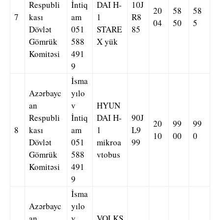
Respubli
İntiq
DAI H-
10J
20
58
58
7
kası
am
1
R8
04
50
5
Dövlət
051
STARE
85
Gömrük
588
X yük
Komitəsi
491
9
İsma
Azərbayc
yılo
an
v
HYUN
Respubli
İntiq
DAI H-
90J
20
99
99
8
kası
am
1
L9
10
00
0
Dövlət
051
mikroa
99
Gömrük
588
vtobus
Komitəsi
491
9
İsma
Azərbayc
yılo
an
v
VOLKS