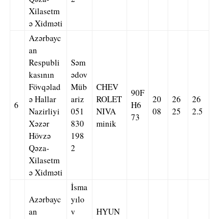
Xilasetm
ə Xidməti
Azərbayc
an
Respubli
Səm
kasının
ədov
Fövqəlad
Müb
CHEV
90F
ə Hallar
ariz
ROLET
20
26
26
6
H6
Nazirliyi
051
NIVA
08
25
2.5
73
Xəzər
830
minik
Hövzə
198
Qəza-
2
Xilasetm
ə Xidməti
İsma
Azərbayc
yılo
an
v
HYUN