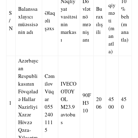
Nəqliy
Dö
10
qiy
Balanssa
yat
vlət
Bu
%
S
Əlaq
mə
xlayıcı
vasitəsi
nö
rax
beh
/
əli
ti
müəssisə
nin
mrə
ılış
(m
N
şəxs
(m
nin adı
markas
niş
ili
ana
an
ı
anı
tla)
atl
a)
Azərbayc
an
Respubli
Cəm
kasının
ilov
IVECO
Fövqəlad
Vüq
OTOY
90F
ə Hallar
ar
OL
20
45
45
1
H3
Nazirliyi
055
M23.9
06
00
0
10
Xəzər
240
avtobu
Hövzə
111
s
Qəza-
5
Xilasetm