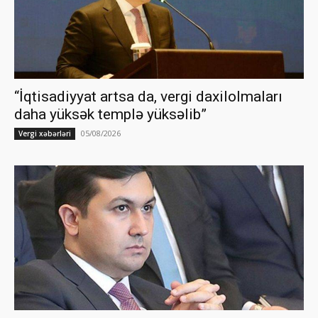
“İqtisadiyyat artsa da, vergi daxilolmaları
daha yüksək templə yüksəlib”
05/08/2026
Vergi xəbərləri