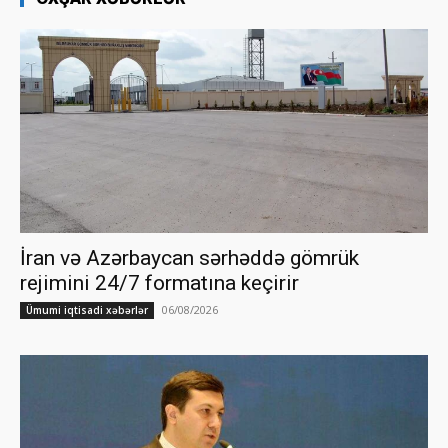
İran və Azərbaycan sərhəddə gömrük
rejimini 24/7 formatına keçirir
06/08/2026
Ümumi iqtisadi xəbərlər