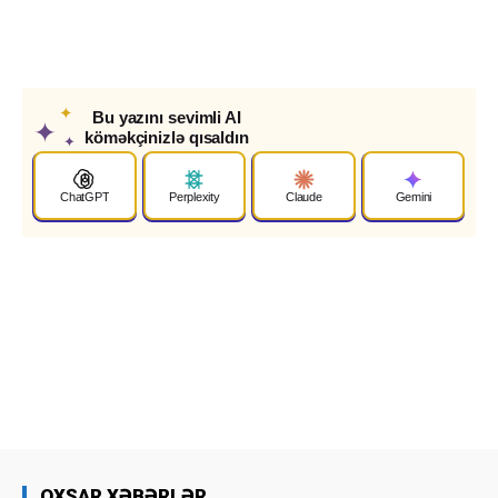
✦
Bu yazını sevimli AI
✦
köməkçinizlə qısaldın
✦
ChatGPT
Perplexity
Claude
Gemini
OXŞAR XƏBƏRLƏR