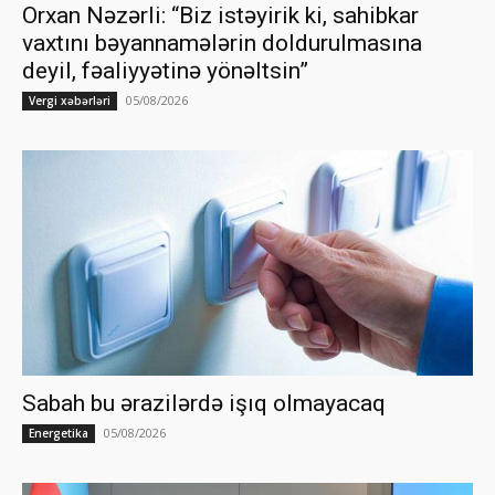
Orxan Nəzərli: “Biz istəyirik ki, sahibkar
vaxtını bəyannamələrin doldurulmasına
deyil, fəaliyyətinə yönəltsin”
05/08/2026
Vergi xəbərləri
Sabah bu ərazilərdə işıq olmayacaq
05/08/2026
Energetika