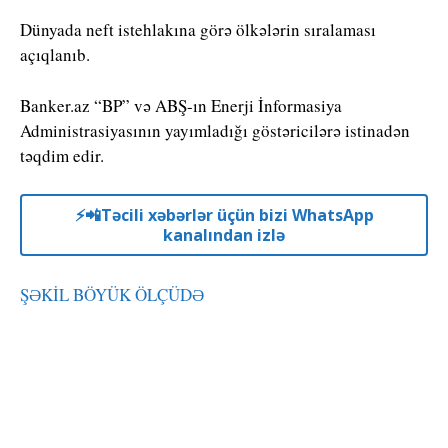
Dünyada neft istehlakına görə ölkələrin sıralaması
açıqlanıb.
Banker.az “BP” və ABŞ-ın Enerji İnformasiya
Administrasiyasının yayımladığı göstəricilərə istinadən
təqdim edir.
⚡️📲Təcili xəbərlər üçün bizi WhatsApp
kanalından izlə
ŞƏKİL BÖYÜK ÖLÇÜDƏ