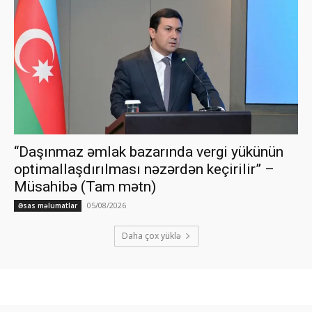
“Daşınmaz əmlak bazarında vergi yükünün
optimallaşdırılması nəzərdən keçirilir” –
Müsahibə (Tam mətn)
05/08/2026
Əsas məlumatlar
Daha çox yüklə