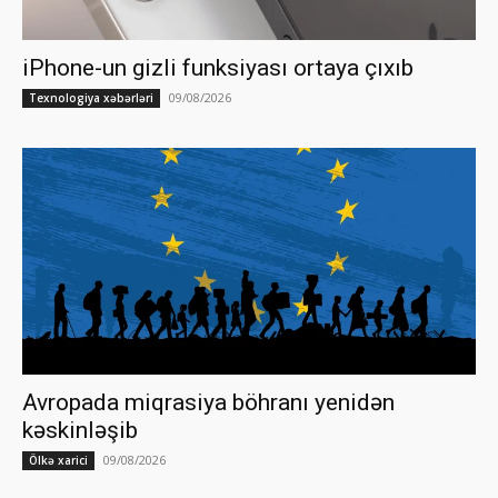
iPhone-un gizli funksiyası ortaya çıxıb
09/08/2026
Texnologiya xəbərləri
Avropada miqrasiya böhranı yenidən
kəskinləşib
09/08/2026
Ölkə xarici