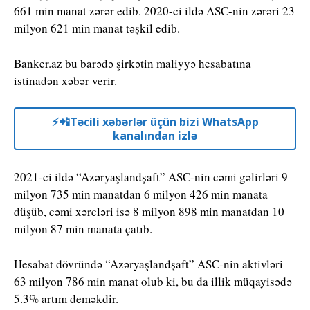
661 min manat zərər edib. 2020-ci ildə ASC-nin zərəri 23
milyon 621 min manat təşkil edib.
Banker.az bu barədə şirkətin maliyyə hesabatına
istinadən xəbər verir.
⚡️📲Təcili xəbərlər üçün bizi WhatsApp
kanalından izlə
2021-ci ildə “Azəryaşlandşaft” ASC-nin cəmi gəlirləri 9
milyon 735 min manatdan 6 milyon 426 min manata
düşüb, cəmi xərcləri isə 8 milyon 898 min manatdan 10
milyon 87 min manata çatıb.
Hesabat dövründə “Azəryaşlandşaft” ASC-nin aktivləri
63 milyon 786 min manat olub ki, bu da illik müqayisədə
5.3% artım deməkdir.