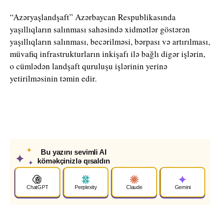
“Azəryaşlandşaft” Azərbaycan Respublikasında
yaşıllıqların salınması sahəsində xidmətlər göstərən
yaşıllıqların salınması, becərilməsi, bərpası və artırılması,
müvafiq infrastrukturların inkişafı ilə bağlı digər işlərin,
o cümlədən landşaft quruluşu işlərinin yerinə
yetirilməsinin təmin edir.
✦
Bu yazını sevimli AI
✦
köməkçinizlə qısaldın
✦
ChatGPT
Perplexity
Claude
Gemini