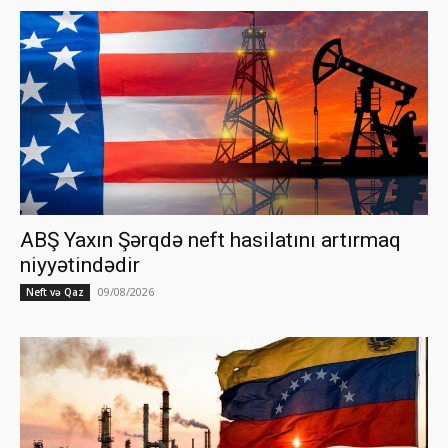
ABŞ Yaxın Şərqdə neft hasilatını artırmaq
niyyətindədir
09/08/2026
Neft və Qaz