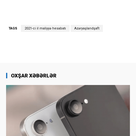
TAGS
2021-ci il maliyyə hesabatı
Azəryaşlandşaft
OXŞAR XƏBƏRLƏR