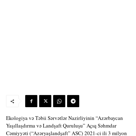
Ekologiya və Təbii Sərvətlər Nazirliyinin “Azərbaycan
Yaşıllaşdırma və Landşaft Quruluşu” Açıq Səhmdar
Cəmiyyəti (“Azəryaşlandşaft” ASC) 2021-ci ili 3 milyon