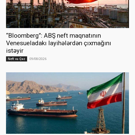
“Bloomberg”: ABŞ neft maqnatının
Venesueladakı layihələrdən çıxmağını
istəyir
09/08/2026
Neft və Qaz