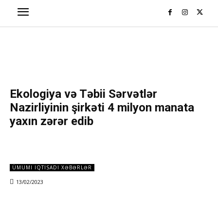
Ekologiya və Təbii Sərvətlər
Nazirliyinin şirkəti 4 milyon manata
yaxın zərər edib
ÜMUMI IQTISADI XƏBƏRLƏR
13/02/2023