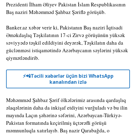
Prezidenti İlham Əliyev Pakistan İslam Respublikasının
Baş naziri Məhəmməd Şahbaz Şəriflə görüşüb.
Banker.az xəbər verir ki, Pakistanın Baş naziri İqtisadi
Əməkdaşlıq Təşkilatının 17-ci Zirvə görüşünün yüksək
səviyyədə təşkil edildiyini deyərək, Təşkilatın daha da
güclənməsi istiqamətində Azərbaycanın səylərini yüksək
qiymətləndirib.
⚡️📲Təcili xəbərlər üçün bizi WhatsApp
kanalından izlə
Məhəmməd Şahbaz Şərif ölkələrimiz arasında qardaşlıq
əlaqələrinin daha da inkişaf etdiyini vurğuladı və bu ilin
mayında Laçın şəhərinə səfərini, Azərbaycan-Türkiyə-
Pakistan formatında keçirilmiş üçtərəfli görüşü
məmnunluqla xatırlayıb. Baş nazir Qarabağda, o