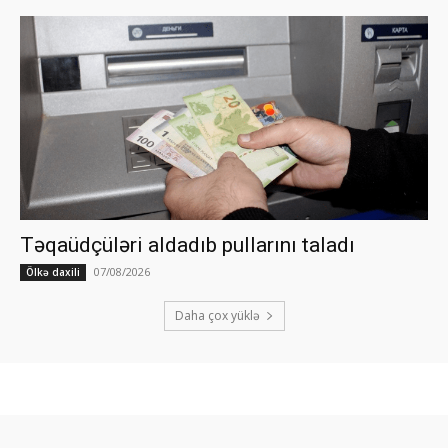
Təqaüdçüləri aldadıb pullarını taladı
07/08/2026
Ölkə daxili
Daha çox yüklə