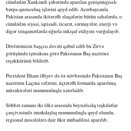
cümlədən Xankəndi şəhərində aparılan genişmiqyaslı
bərpa-quruculuq işlərini qeyd edib. Azərbaycanla
Pakistan arasında ikitərəfli əlaqələrin bütün sahələrdə, o
cümlədən siyasi, iqtisadi, ticarət, sərmayələr, enerji və
digər istiqamətlərdə uğurla inkişaf etdiyini vurğulayıb.
Dövlətimizin başçısı dəvəti qəbul edib bu Zirvə
görüşündə iştirakına görə Pakistanın Baş nazirinə
təşəkkürünü bildirib.
Prezident İlham Əliyev də öz növbəsində Pakistanın Baş
nazirinin Laçına səfərini, üçtərəfli formatda aparılmış
müzakirələri məmnunluqla xatırladıb.
Söhbət zamanı iki ölkə arasında beynəlxalq təşkilatlar
çərçivəsində əməkdaşlıq məmnunluqla qeyd olundu,
regional məsələlərə dair fikir mübadiləsi aparılıb.