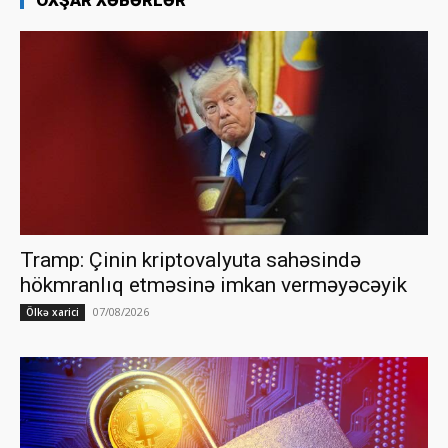
OXŞAR XƏBƏRLƏR
Tramp: Çinin kriptovalyuta sahəsində
hökmranlıq etməsinə imkan verməyəcəyik
07/08/2026
Ölkə xarici