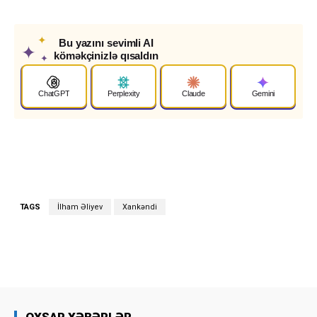
✦
Bu yazını sevimli AI
✦
köməkçinizlə qısaldın
✦
ChatGPT
Perplexity
Claude
Gemini
TAGS
İlham Əliyev
Xankəndi