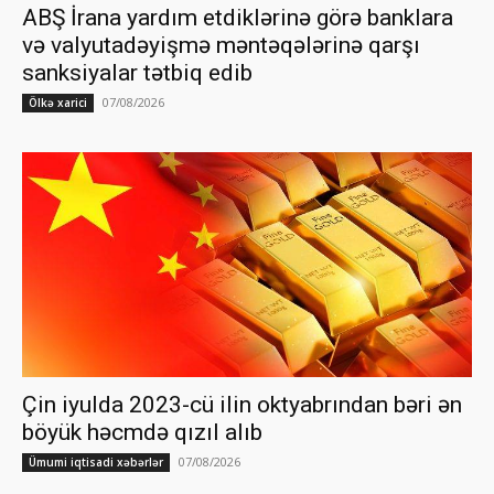
ABŞ İrana yardım etdiklərinə görə banklara
və valyutadəyişmə məntəqələrinə qarşı
sanksiyalar tətbiq edib
07/08/2026
Ölkə xarici
Çin iyulda 2023-cü ilin oktyabrından bəri ən
böyük həcmdə qızıl alıb
07/08/2026
Ümumi iqtisadi xəbərlər