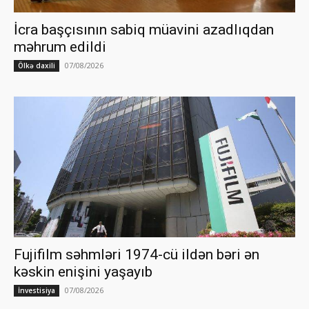
İcra başçısının sabiq müavini azadlıqdan
məhrum edildi
07/08/2026
Ölkə daxili
Fujifilm səhmləri 1974-cü ildən bəri ən
kəskin enişini yaşayıb
07/08/2026
İnvestisiya