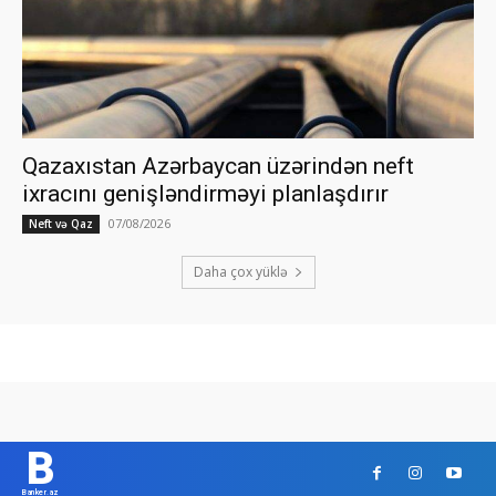
Qazaxıstan Azərbaycan üzərindən neft
ixracını genişləndirməyi planlaşdırır
07/08/2026
Neft və Qaz
Daha çox yüklə
B
Banker.az