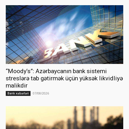
“Moody’s”: Azərbaycanın bank sistemi
streslərə tab gətirmək üçün yüksək likvidliyə
malikdir
07/08/2026
Bank xəbərləri