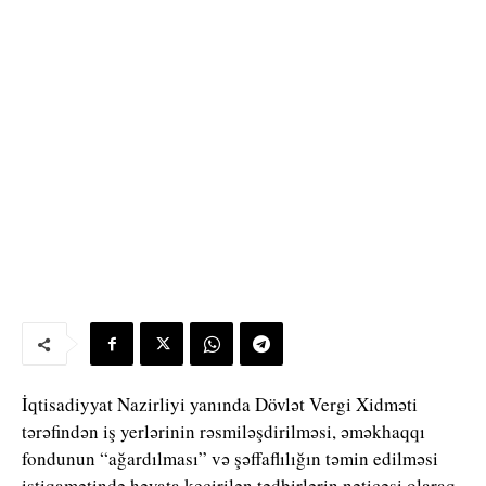
İqtisadiyyat Nazirliyi yanında Dövlət Vergi Xidməti
tərəfindən iş yerlərinin rəsmiləşdirilməsi, əməkhaqqı
fondunun “ağardılması” və şəffaflılığın təmin edilməsi
istiqamətində həyata keçirilən tədbirlərin nəticəsi olaraq,