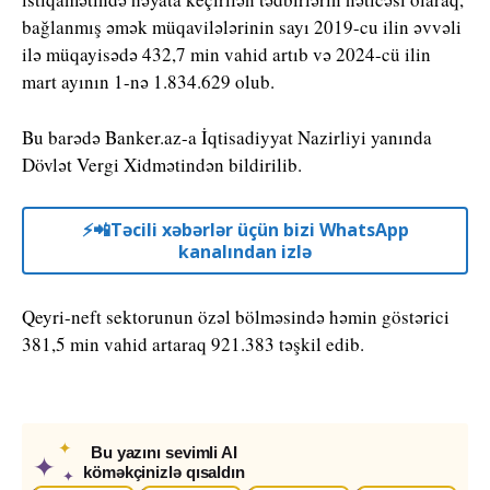
bağlanmış əmək müqavilələrinin sayı 2019-cu ilin əvvəli
ilə müqayisədə 432,7 min vahid artıb və 2024-cü ilin
mart ayının 1-nə 1.834.629 olub.
Bu barədə Banker.az-a İqtisadiyyat Nazirliyi yanında
Dövlət Vergi Xidmətindən bildirilib.
⚡️📲Təcili xəbərlər üçün bizi WhatsApp
kanalından izlə
Qeyri-neft sektorunun özəl bölməsində həmin göstərici
381,5 min vahid artaraq 921.383 təşkil edib.
✦
Bu yazını sevimli AI
✦
köməkçinizlə qısaldın
✦