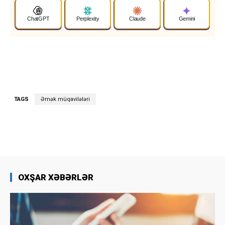
ChatGPT
Perplexity
Claude
Gemini
TAGS
Əmək müqavilələri
OXŞAR XƏBƏRLƏR