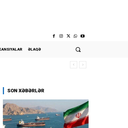
KANSIYALAR
ƏLAQƏ
SON XƏBƏRLƏR