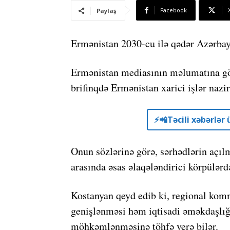
Facebook
Paylaş
Ermənistan 2030-cu ilə qədər Azərbayc
Ermənistan mediasının məlumatına görə
brifinqdə Ermənistan xarici işlər nazi
⚡️📲Təcili xəbərlə
Onun sözlərinə görə, sərhədlərin açı
arasında əsas əlaqələndirici körpülər
Kostanyan qeyd edib ki, regional komm
genişlənməsi həm iqtisadi əməkdaşlığı
möhkəmlənməsinə töhfə verə bilər.