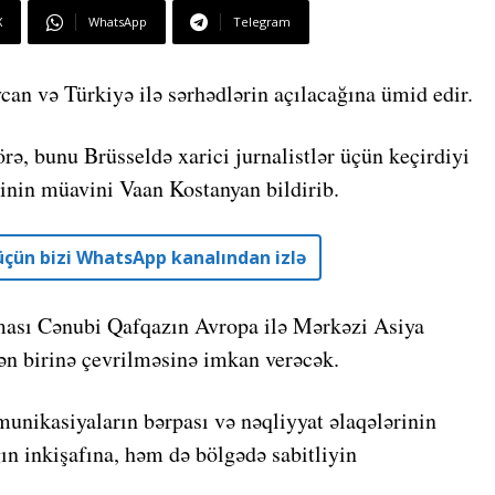
X
WhatsApp
Telegram
an və Türkiyə ilə sərhədlərin açılacağına ümid edir.
, bunu Brüsseldə xarici jurnalistlər üçün keçirdiyi
rinin müavini Vaan Kostanyan bildirib.
r üçün bizi WhatsApp kanalından izlə
lması Cənubi Qafqazın Avropa ilə Mərkəzi Asiya
dən birinə çevrilməsinə imkan verəcək.
unikasiyaların bərpası və nəqliyyat əlaqələrinin
n inkişafına, həm də bölgədə sabitliyin