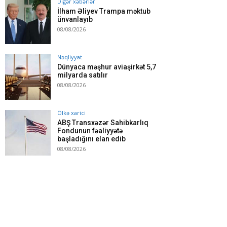
Digər xəbərlər
İlham Əliyev Trampa məktub
ünvanlayıb
08/08/2026
Nəqliyyat
Dünyaca məşhur aviaşirkət 5,7
milyarda satılır
08/08/2026
Ölkə xarici
ABŞ Transxəzər Sahibkarlıq
Fondunun fəaliyyətə
başladığını elan edib
08/08/2026