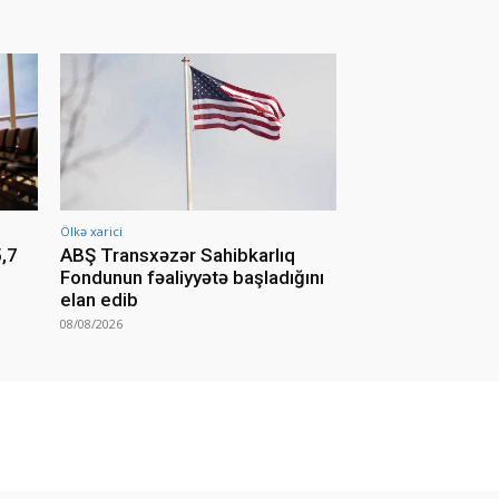
Ölkə xarici
5,7
ABŞ Transxəzər Sahibkarlıq
Fondunun fəaliyyətə başladığını
elan edib
08/08/2026