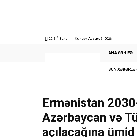
C
29.5
Baku
Sunday, August 9, 2026
ANA SƏHIFƏ
SON XƏBƏRLƏR
Ermənistan 2030-
Azərbaycan və Tür
açılacağına ümid 