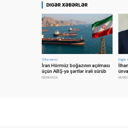
DIGƏR XƏBƏRLƏR
Ölkə xarici
Digər 
İran Hörmüz boğazının açılması
İlha
üçün ABŞ-yə şərtlər irəli sürüb
ünva
08/08/2026
08/08/