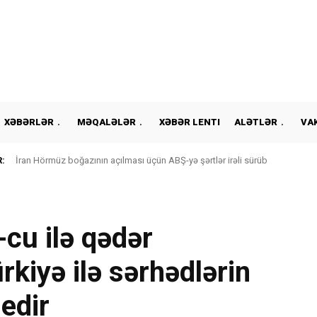
XƏBƏRLƏR
MƏQALƏLƏR
XƏBƏR LENTI
ALƏTLƏR
VA
:
İran Hörmüz boğazının açılması üçün ABŞ-yə şərtlər irəli sürüb
cu ilə qədər
kiyə ilə sərhədlərin
edir