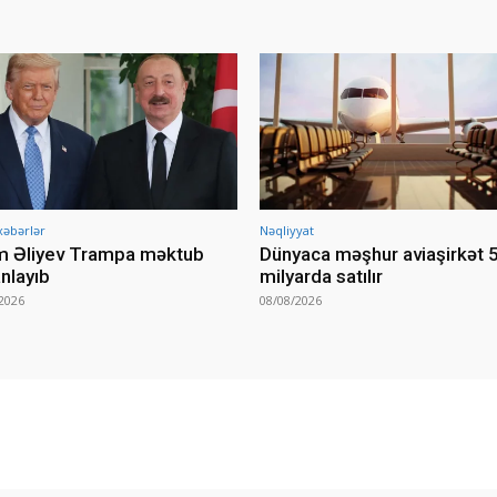
xəbərlər
Nəqliyyat
m Əliyev Trampa məktub
Dünyaca məşhur aviaşirkət 
nlayıb
milyarda satılır
2026
08/08/2026