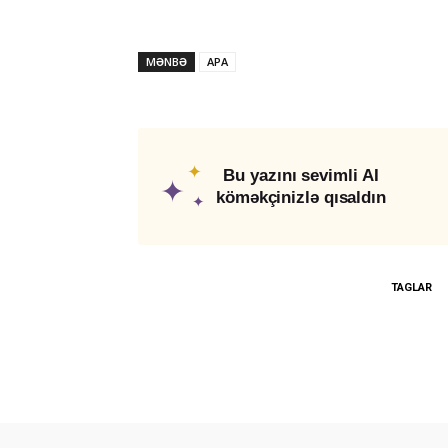
MƏNBƏ
APA
✦
Bu yazını sevimli AI
✦
köməkçinizlə qısaldın
✦
TAGLAR