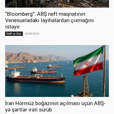
“Bloomberg”: ABŞ neft maqnatının
Venesueladakı layihələrdən çıxmağını
istəyir
09/08/2026
Neft və Qaz
İran Hörmüz boğazının açılması üçün ABŞ-
yə şərtlər irəli sürüb