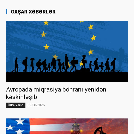
OXŞAR XƏBƏRLƏR
Avropada miqrasiya böhranı yenidən
kəskinləşib
09/08/2026
Ölkə xarici