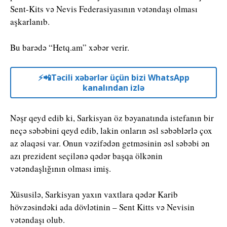
Sent-Kits və Nevis Federasiyasının vətəndaşı olması
aşkarlanıb.
Bu barədə “Hetq.am” xəbər verir.
⚡️📲Təcili xəbərlər üçün bizi WhatsApp
kanalından izlə
Nəşr qeyd edib ki, Sarkisyan öz bəyanatında istefanın bir
neçə səbəbini qeyd edib, lakin onların əsl səbəblərlə çox
az əlaqəsi var. Onun vəzifədən getməsinin əsl səbəbi ən
azı prezident seçilənə qədər başqa ölkənin
vətəndaşlığının olması imiş.
Xüsusilə, Sarkisyan yaxın vaxtlara qədər Karib
hövzəsindəki ada dövlətinin – Sent Kitts və Nevisin
vətəndaşı olub.