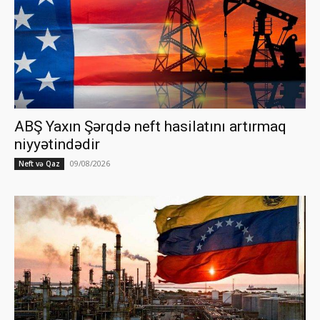
ABŞ Yaxın Şərqdə neft hasilatını artırmaq
niyyətindədir
09/08/2026
Neft və Qaz