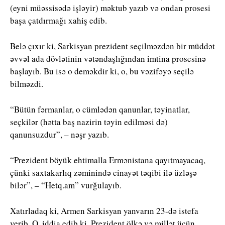
(eyni müəssisədə işləyir) məktub yazıb və ondan prosesi
başa çatdırmağı xahiş edib.
Belə çıxır ki, Sarkisyan prezident seçilməzdən bir müddət
əvvəl ada dövlətinin vətəndaşlığından imtina prosesinə
başlayıb. Bu isə o deməkdir ki, o, bu vəzifəyə seçilə
bilməzdi.
“Bütün fərmanlar, o cümlədən qanunlar, təyinatlar,
seçkilər (hətta baş nazirin təyin edilməsi də)
qanunsuzdur”, – nəşr yazıb.
“Prezident böyük ehtimalla Ermənistana qayıtmayacaq,
çünki saxtakarlıq zəminində cinayət təqibi ilə üzləşə
bilər”, – “Hetq.am” vurğulayıb.
Xatırladaq ki, Armen Sarkisyan yanvarın 23-də istefa
verib. O, iddia edib ki, Prezident ölkə və millət üçün