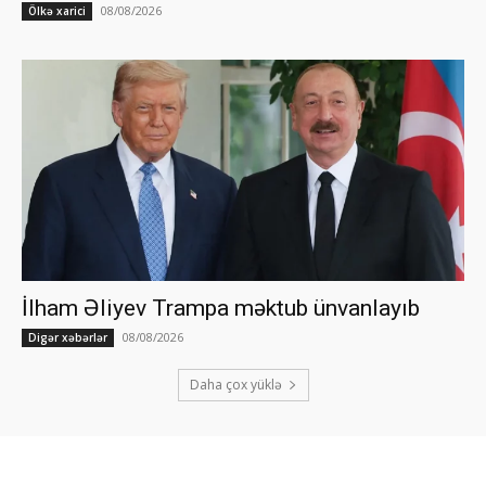
08/08/2026
Ölkə xarici
İlham Əliyev Trampa məktub ünvanlayıb
08/08/2026
Digər xəbərlər
Daha çox yüklə