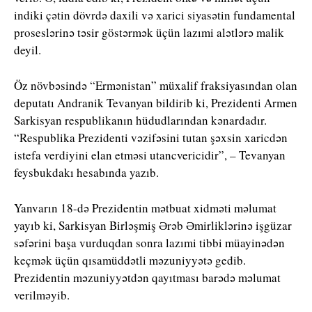
indiki çətin dövrdə daxili və xarici siyasətin fundamental
proseslərinə təsir göstərmək üçün lazımi alətlərə malik
deyil.
Öz növbəsində “Ermənistan” müxalif fraksiyasından olan
deputatı Andranik Tevanyan bildirib ki, Prezidenti Armen
Sarkisyan respublikanın hüdudlarından kənardadır.
“Respublika Prezidenti vəzifəsini tutan şəxsin xaricdən
istefa verdiyini elan etməsi utancvericidir”, – Tevanyan
feysbukdakı hesabında yazıb.
Yanvarın 18-də Prezidentin mətbuat xidməti məlumat
yayıb ki, Sarkisyan Birləşmiş Ərəb Əmirliklərinə işgüzar
səfərini başa vurduqdan sonra lazımi tibbi müayinədən
keçmək üçün qısamüddətli məzuniyyətə gedib.
Prezidentin məzuniyyətdən qayıtması barədə məlumat
verilməyib.