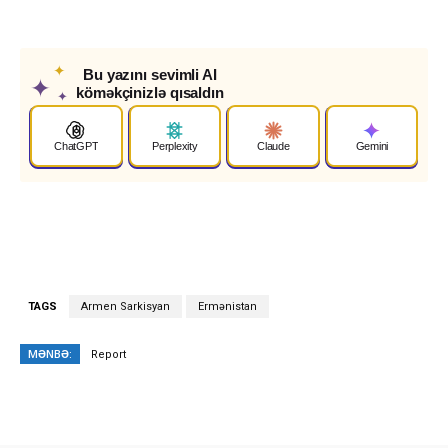
✦
Bu yazını sevimli AI
✦
köməkçinizlə qısaldın
✦
ChatGPT
Perplexity
Claude
Gemini
TAGS
Armen Sarkisyan
Ermənistan
MƏNBƏ:
Report