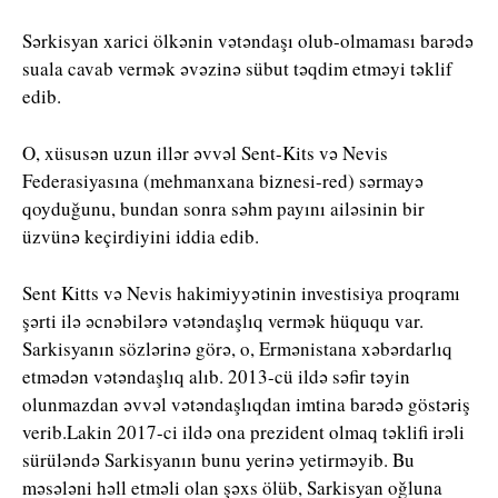
Sərkisyan xarici ölkənin vətəndaşı olub-olmaması barədə
suala cavab vermək əvəzinə sübut təqdim etməyi təklif
edib.
O, xüsusən uzun illər əvvəl Sent-Kits və Nevis
Federasiyasına (mehmanxana biznesi-red) sərmayə
qoyduğunu, bundan sonra səhm payını ailəsinin bir
üzvünə keçirdiyini iddia edib.
Sent Kitts və Nevis hakimiyyətinin investisiya proqramı
şərti ilə əcnəbilərə vətəndaşlıq vermək hüququ var.
Sarkisyanın sözlərinə görə, o, Ermənistana xəbərdarlıq
etmədən vətəndaşlıq alıb. 2013-cü ildə səfir təyin
olunmazdan əvvəl vətəndaşlıqdan imtina barədə göstəriş
verib.Lakin 2017-ci ildə ona prezident olmaq təklifi irəli
sürüləndə Sarkisyanın bunu yerinə yetirməyib. Bu
məsələni həll etməli olan şəxs ölüb, Sarkisyan oğluna