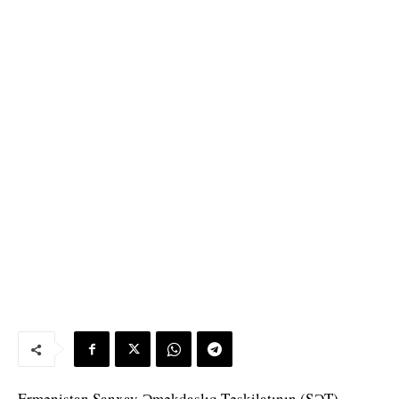
Ermənistan Şanxay Əməkdaşlıq Təşkilatının (ŞƏT)