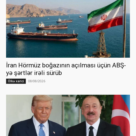
İran Hörmüz boğazının açılması üçün ABŞ-
yə şərtlər irəli sürüb
08/08/2026
Ölkə xarici