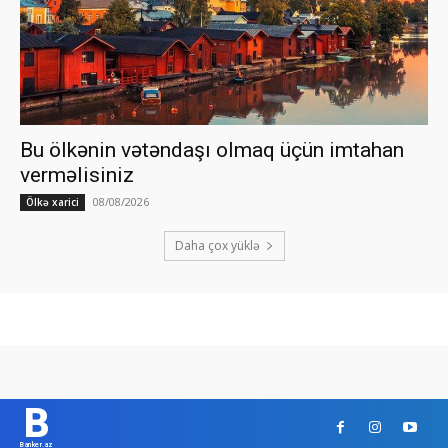
Bu ölkənin vətəndaşı olmaq üçün imtahan
verməlisiniz
08/08/2026
Ölkə xarici
Daha çox yüklə
B
Banker.az