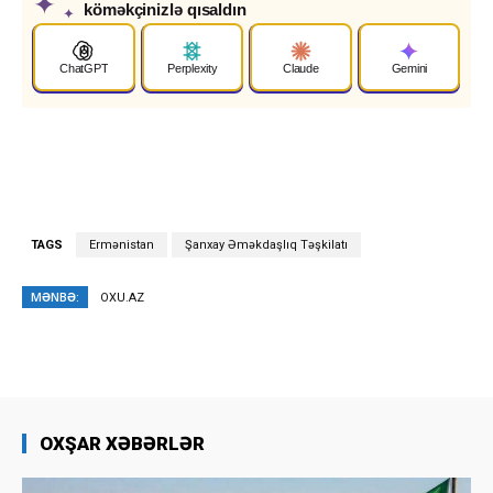
✦
köməkçinizlə qısaldın
✦
ChatGPT
Perplexity
Claude
Gemini
TAGS
Ermənistan
Şanxay Əməkdaşlıq Təşkilatı
MƏNBƏ:
OXU.AZ
OXŞAR XƏBƏRLƏR