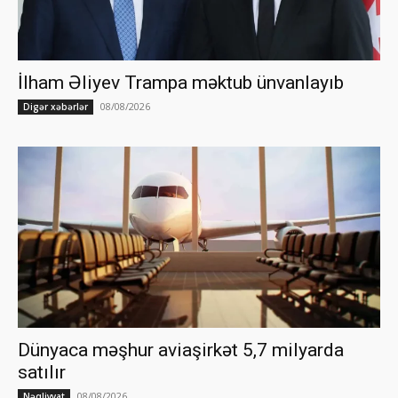
İlham Əliyev Trampa məktub ünvanlayıb
08/08/2026
Digər xəbərlər
Dünyaca məşhur aviaşirkət 5,7 milyarda
satılır
08/08/2026
Nəqliyyat