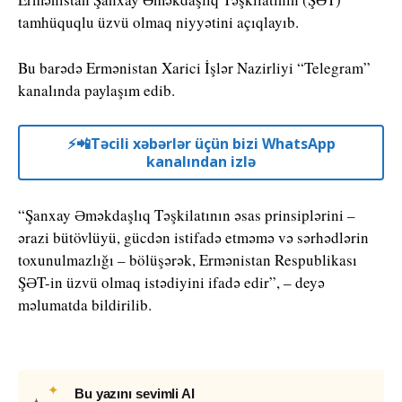
tamhüquqlu üzvü olmaq niyyətini açıqlayıb.
Bu barədə Ermənistan Xarici İşlər Nazirliyi “Telegram”
kanalında paylaşım edib.
⚡️📲Təcili xəbərlər üçün bizi WhatsApp
kanalından izlə
“Şanxay Əməkdaşlıq Təşkilatının əsas prinsiplərini –
ərazi bütövlüyü, gücdən istifadə etməmə və sərhədlərin
toxunulmazlığı – bölüşərək, Ermənistan Respublikası
ŞƏT-in üzvü olmaq istədiyini ifadə edir”, – deyə
məlumatda bildirilib.
✦
Bu yazını sevimli AI