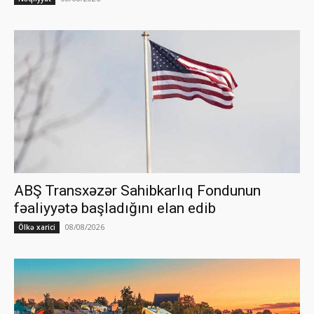
ABŞ Transxəzər Sahibkarlıq Fondunun
fəaliyyətə başladığını elan edib
08/08/2026
Ölkə xarici