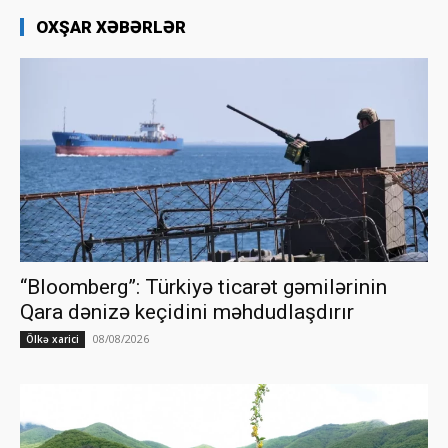
OXŞAR XƏBƏRLƏR
“Bloomberg”: Türkiyə ticarət gəmilərinin
Qara dənizə keçidini məhdudlaşdırır
08/08/2026
Ölkə xarici