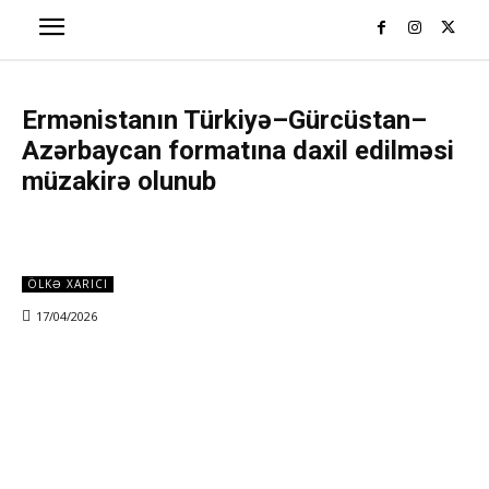
Ermənistanın Türkiyə–Gürcüstan–
Azərbaycan formatına daxil edilməsi
müzakirə olunub
ÖLKƏ XARICI
17/04/2026