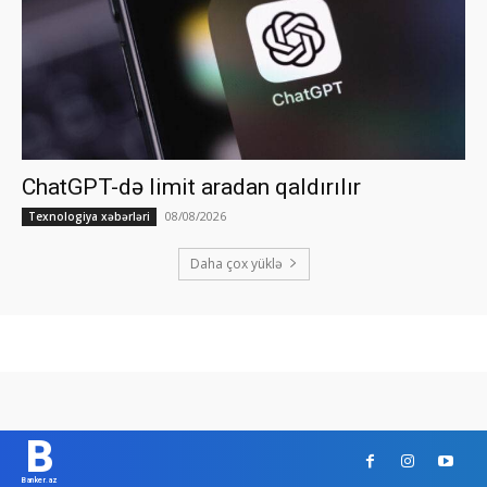
ChatGPT-də limit aradan qaldırılır
08/08/2026
Texnologiya xəbərləri
Daha çox yüklə
B
Banker.az