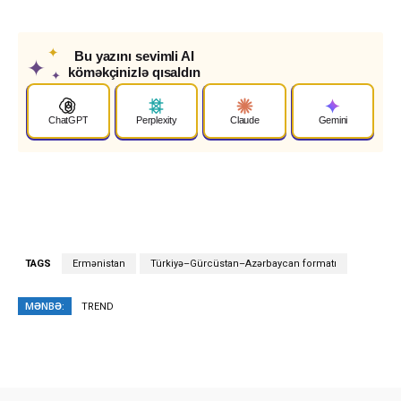
✦
Bu yazını sevimli AI
✦
köməkçinizlə qısaldın
✦
ChatGPT
Perplexity
Claude
Gemini
TAGS
Ermənistan
Türkiyə–Gürcüstan–Azərbaycan formatı
MƏNBƏ:
TREND