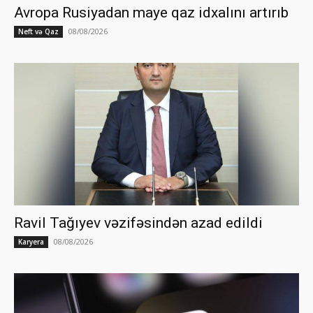
Avropa Rusiyadan maye qaz idxalını artırıb
08/08/2026
Neft və Qaz
Ravil Tağıyev vəzifəsindən azad edildi
08/08/2026
Karyera