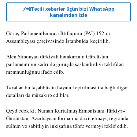
⚡️📲Təcili xəbərlər üçün bizi WhatsApp
kanalından izlə
Görüş Parlamentlərarası İttifaqının (PAİ) 152-ci
Assambleyası çərçivəsində İstanbulda keçirilib.
Alen Simonyan türkiyəli həmkarının Gürcüstan
parlamentinin sədri ilə görüşdə səsləndirdiyi təklifdən
məmnunluğunu ifadə edib.
Tərəflər bu təşəbbüsün həyata keçirilməsi ilə bağlı digər
detalları da müzakirə ediblər.
Qeyd edək ki, Numan Kurtulmuş Ermənistanı Türkiyə–
Gürcüstan–Azərbaycan formatına daxil etməyi, regionda
sülhün və sabitliyin inkişafına töhfə verməyi təklif edib.