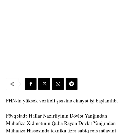
FHN-in yüksək vəzifəli şəxsinə cinayət işi başlanılıb.
Fövqəladə Hallar Nazirliyinin Dövlət Yanğından
Mühafizə Xidmətinin Quba Rayon Dövlət Yanğından
Mühafizə Hissəsində texnika üzrə sabiq rəis müavini