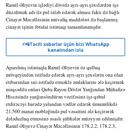
Ramil Əliyevin işlədiyi dövrdə ayrı-ayrı şəxslərdən işə
düzəltmək adı ilə pul tələb edərək alması faktı ilə bağlı
Cinayət Məcəlləsinin müvafiq maddələri ilə başlanmış
cinayət işinin ibtidai istintaqı tamamlanmışdır.
⚡️📲Təcili xəbərlər üçün bizi WhatsApp
kanalından izlə
Aparılmış istintaqla Ramil Əliyevin öz qulluq
mövqeyindən istifadə edərək ayrı-ayrı şəxslərin ona olan
etibarından sui-istifadə etməklə əmlaklarını ələ keçirmək
məqsədilə onları Quba Rayon Dövlət Yanğından Mühafizə
Hissəsində yanğınsöndürən vəzifəsinə işə qəbul
etdirəcəyi barədə yalandan vədlər edərək ümumilikdə
21.500 manat məbləğində pul vəsaitini ələ keçirərək
dələduzluq etməsinə əsaslı şübhələr müəyyən edilmişdir.
Ramil Əliyevə Cinayət Məcəlləsinin 178.2.2, 178.2.3,