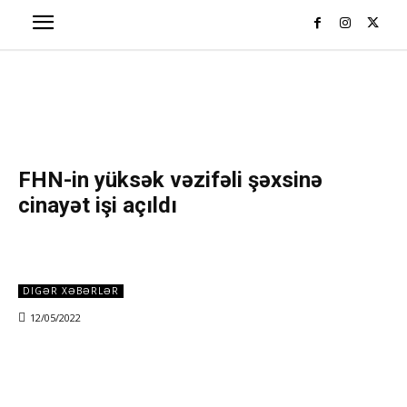
FHN-in yüksək vəzifəli şəxsinə
cinayət işi açıldı
DIGƏR XƏBƏRLƏR
12/05/2022