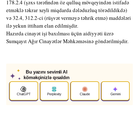
178.2.4 (şəxs tərəfindən öz qulluq mövqeyindən istifadə
etməklə təkrar xeyli miqdarda dələduzluq törədildikdə)
və 32.4, 312.2-ci (rüşvət verməyə təhrik etmə) maddələri
ilə yekun ittiham elan edilmişdir.
Hazırda cinayət işi baxılması üçün aidiyyəti üzrə
Sumqayıt Ağır Cinayətlər Məhkəməsinə göndərilmişdir.
✦
Bu yazını sevimli AI
✦
köməkçinizlə qısaldın
✦
ChatGPT
Perplexity
Claude
Gemini