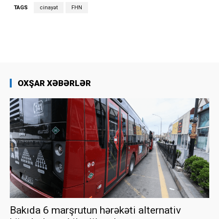
TAGS
cinayət
FHN
OXŞAR XƏBƏRLƏR
Bakıda 6 marşrutun hərəkəti alternativ