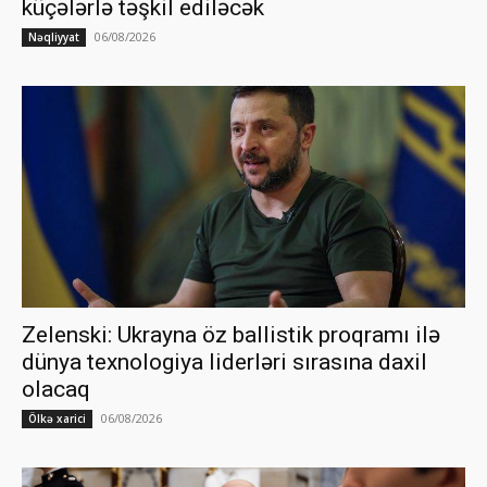
küçələrlə təşkil ediləcək
06/08/2026
Nəqliyyat
Zelenski: Ukrayna öz ballistik proqramı ilə
dünya texnologiya liderləri sırasına daxil
olacaq
06/08/2026
Ölkə xarici