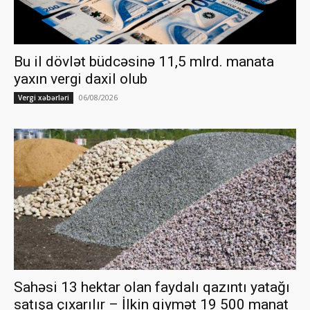
Bu il dövlət büdcəsinə 11,5 mlrd. manata
yaxın vergi daxil olub
06/08/2026
Vergi xəbərləri
Sahəsi 13 hektar olan faydalı qazıntı yatağı
satışa çıxarılır – İlkin qiymət 19 500 manat