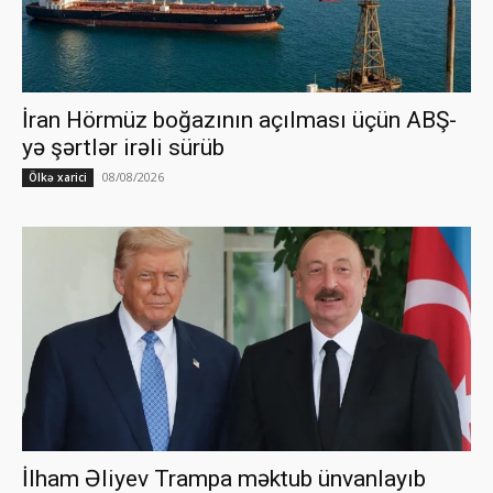
İran Hörmüz boğazının açılması üçün ABŞ-
yə şərtlər irəli sürüb
08/08/2026
Ölkə xarici
İlham Əliyev Trampa məktub ünvanlayıb