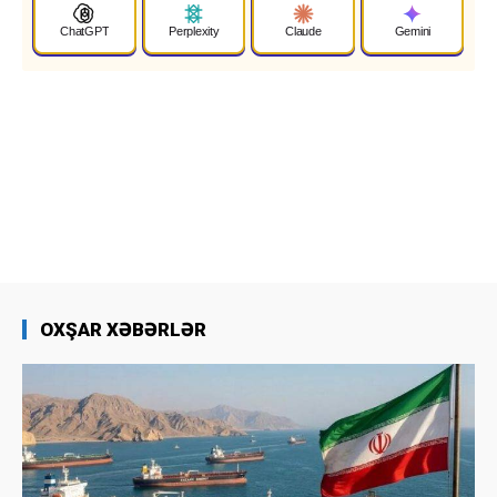
ChatGPT
Perplexity
Claude
Gemini
OXŞAR XƏBƏRLƏR