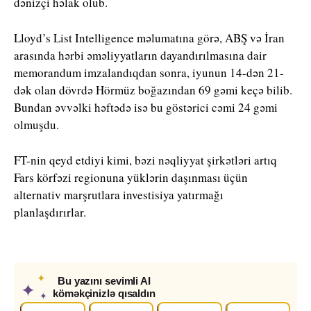
dənizçi həlak olub.
Lloyd’s List Intelligence
məlumatına görə, ABŞ və İran
arasında hərbi əməliyyatların dayandırılmasına dair
memorandum imzalandıqdan sonra, iyunun 14-dən 21-
dək olan dövrdə Hörmüz boğazından 69 gəmi keçə bilib.
Bundan əvvəlki həftədə isə bu göstərici cəmi 24 gəmi
olmuşdu.
FT-nin qeyd etdiyi kimi, bəzi nəqliyyat şirkətləri artıq
Fars körfəzi regionuna yüklərin daşınması üçün
alternativ marşrutlara investisiya yatırmağı
planlaşdırırlar.
✦
Bu yazını sevimli AI
✦
köməkçinizlə qısaldın
✦