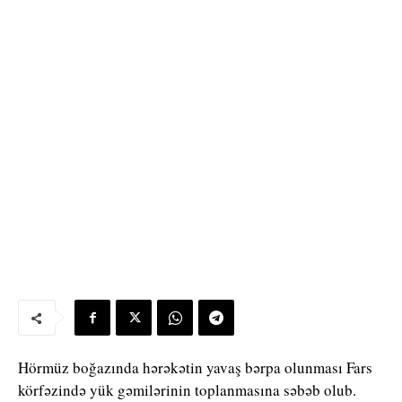
Hörmüz boğazında hərəkətin yavaş bərpa olunması Fars
körfəzində yük gəmilərinin toplanmasına səbəb olub.