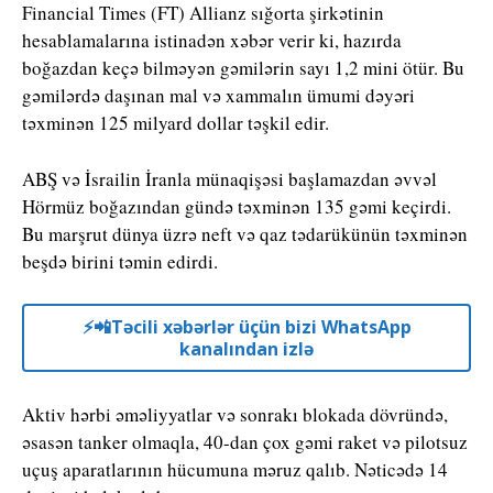
Financial Times
(FT) Allianz sığorta şirkətinin
hesablamalarına istinadən xəbər verir ki, hazırda
boğazdan keçə bilməyən gəmilərin sayı 1,2 mini ötür. Bu
gəmilərdə daşınan mal və xammalın ümumi dəyəri
təxminən 125 milyard dollar təşkil edir.
ABŞ və İsrailin İranla münaqişəsi başlamazdan əvvəl
Hörmüz boğazından gündə təxminən 135 gəmi keçirdi.
Bu marşrut dünya üzrə neft və qaz tədarükünün təxminən
beşdə birini təmin edirdi.
⚡️📲Təcili xəbərlər üçün bizi WhatsApp
kanalından izlə
Aktiv hərbi əməliyyatlar və sonrakı blokada dövründə,
əsasən tanker olmaqla, 40-dan çox gəmi raket və pilotsuz
uçuş aparatlarının hücumuna məruz qalıb. Nəticədə 14