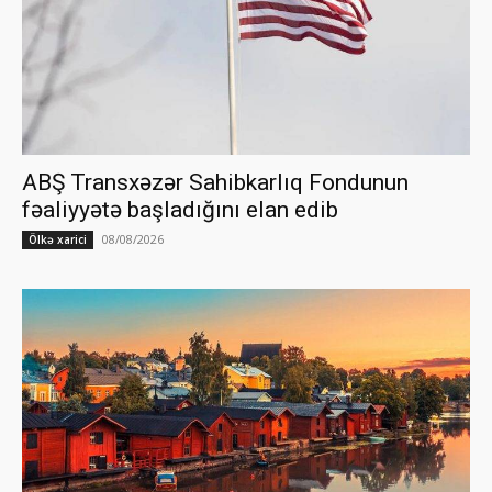
ABŞ Transxəzər Sahibkarlıq Fondunun
fəaliyyətə başladığını elan edib
08/08/2026
Ölkə xarici