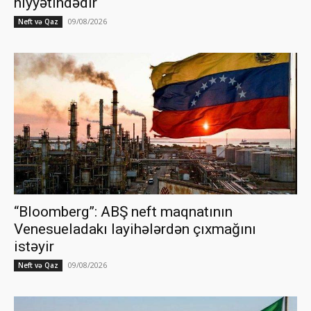
niyyətindədir
09/08/2026
Neft və Qaz
“Bloomberg”: ABŞ neft maqnatının
Venesueladakı layihələrdən çıxmağını
istəyir
09/08/2026
Neft və Qaz