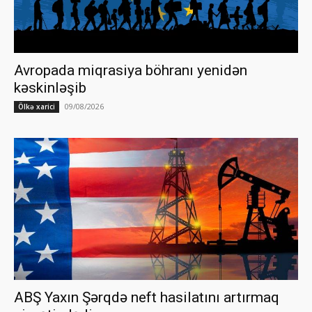
Avropada miqrasiya böhranı yenidən
kəskinləşib
09/08/2026
Ölkə xarici
ABŞ Yaxın Şərqdə neft hasilatını artırmaq