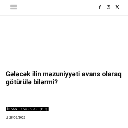
Gə­lə­cək ilin mə­zu­niy­yə­ti avans ola­raq
gö­tü­rü­lə bi­­lər­­mi­­?
İNSAN RESURSLARI (HR)
28/03/2023