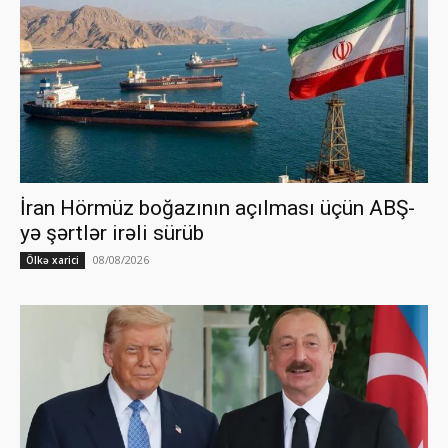
İran Hörmüz boğazının açılması üçün ABŞ-
yə şərtlər irəli sürüb
08/08/2026
Ölkə xarici