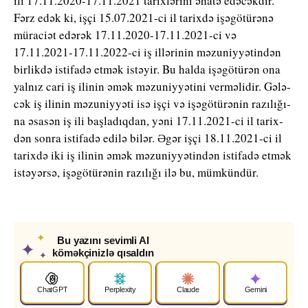
ili 17.11.2020-17.11.2021 ta­rix­lə­rini əhatə edə­cək­dir.
Fərz edək ki, iş­çi 15.07.2021-ci il ta­rix­də işə­gö­tü­rə­nə
mü­ra­ci­ət edə­rək 17.11.2020-17.11.2021-ci və
17.11.2021-17.11.2022-ci iş il­lə­ri­nin mə­zu­niy­yə­tin­dən
bir­lik­də is­ti­fa­də et­mək is­tə­yir. Bu hal­da işə­gö­tü­rən ona
yal­nız ca­ri iş ili­nin əmək mə­zu­niy­yə­ti­ni ver­mə­lidir. Gə­lə­
cək iş ili­nin mə­zu­niy­yə­ti isə iş­çi və işə­gö­tü­rə­nin ra­zı­lı­ğı­
na əsa­sən iş ili baş­la­dıq­dan, yəni 17.11.2021-ci il ta­rix­
dən son­ra is­ti­fa­də edi­lə bi­lər. Əgər iş­çi 18.11.2021-ci il
tarixdə iki iş ili­nin əmək mə­zu­niy­yə­tin­dən is­ti­fa­də et­mək
is­tə­yər­sə, işə­gö­tü­rə­nin razı­lı­ğı ilə bu, müm­kün­dür.
✦
Bu yazını sevimli AI
✦
köməkçinizlə qısaldın
✦
ChatGPT
Perplexity
Claude
Gemini