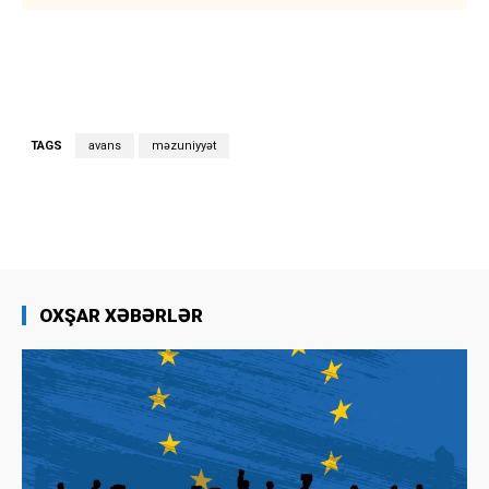
TAGS
avans
məzuniyyət
OXŞAR XƏBƏRLƏR