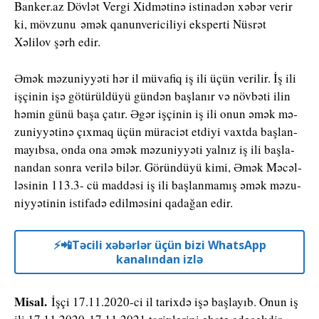
Banker.az Dövlət Vergi Xidmətinə istinadən xəbər verir
ki, mövzunu əmək qanunvericiliyi eksperti Nüsrət
Xəlilov şərh edir.
Əmək mə­zu­niy­yə­ti hər il mü­va­fiq iş ili üçün ve­ri­lir. İş ili
iş­çi­nin işə gö­tü­rül­dü­yü gün­dən baş­la­nır və növ­bə­ti ilin
hə­min gü­nü ba­şa ça­tır. Əgər iş­çi­nin iş ili onun əmək mə­
zu­niy­yə­ti­nə çıx­maq üçün mü­ra­ci­ət et­di­yi vaxt­da baş­lan­
ma­yıb­sa, on­da ona əmək mə­zu­niy­yə­ti yal­nız iş ili baş­la­
nan­dan son­ra ve­ri­lə bi­lər. Gö­rün­dü­yü ki­mi, Əmək Mə­cəl­
lə­si­nin 113.3- cü maddəsi iş ili baş­lan­ma­mış əmək mə­zu­
niy­yə­ti­nin isti­fa­də edil­mə­si­ni qa­da­ğan edir.
⚡️📲Təcili xəbərlər üçün bizi WhatsApp
kanalından izlə
Misal.
İş­çi 17.11.2020-ci il ta­rix­də işə baş­layıb. Onun iş