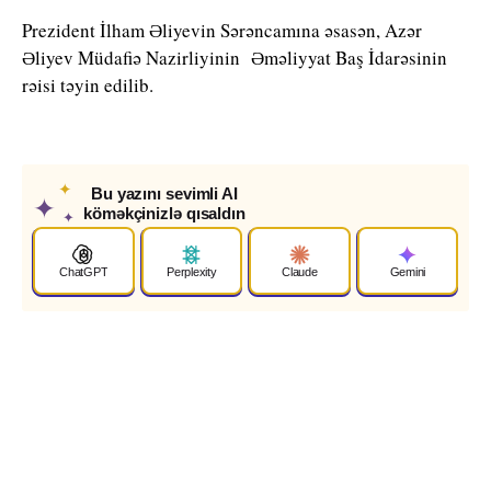
Prezident İlham Əliyevin Sərəncamına əsasən, Azər
Əliyev Müdafiə Nazirliyinin Əməliyyat Baş İdarəsinin
rəisi təyin edilib.
✦
Bu yazını sevimli AI
✦
köməkçinizlə qısaldın
✦
ChatGPT
Perplexity
Claude
Gemini