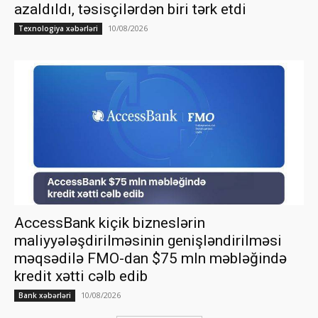
azaldıldı, təsisçilərdən biri tərk etdi
10/08/2026
Texnologiya xəbərləri
AccessBank kiçik bizneslərin
maliyyələşdirilməsinin genişləndirilməsi
məqsədilə FMO-dan $75 mln məbləğində
kredit xətti cəlb edib
10/08/2026
Bank xəbərləri