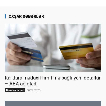
OXŞAR XƏBƏRLƏR
Kartlara mədaxil limiti ilə bağlı yeni detallar
– ABA açıqladı
10/08/2026
Bank xəbərləri