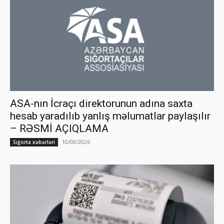
ASA-nın İcraçı direktorunun adına saxta
hesab yaradılıb yanlış məlumatlar paylaşılır
– RƏSMİ AÇIQLAMA
10/08/2026
Sığorta xəbərləri