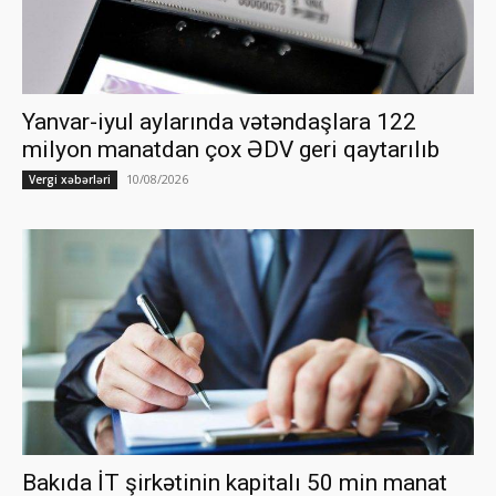
Yanvar-iyul aylarında vətəndaşlara 122
milyon manatdan çox ƏDV geri qaytarılıb
10/08/2026
Vergi xəbərləri
Bakıda İT şirkətinin kapitalı 50 min manat