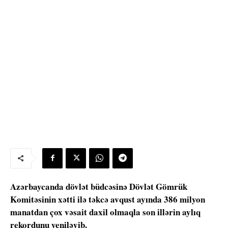
Azərbaycanda dövlət büdcəsinə Dövlət Gömrük
Komitəsinin xətti ilə təkcə avqust ayında 386 milyon
manatdan çox vəsait daxil olmaqla son illərin aylıq
rekordunu yeniləyib.