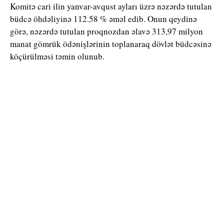
Komitə cari ilin yanvar-avqust ayları üzrə nəzərdə tutulan
büdcə öhdəliyinə 112.58 % əməl edib. Onun qeydinə
görə, nəzərdə tutulan proqnozdan əlavə 313,97 milyon
manat gömrük ödənişlərinin toplanaraq dövlət büdcəsinə
köçürülməsi təmin olunub.