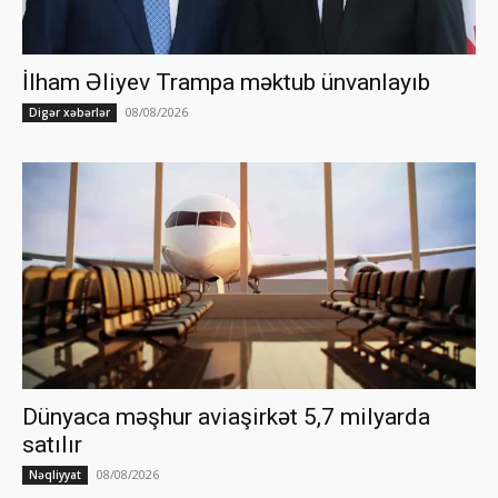
İlham Əliyev Trampa məktub ünvanlayıb
08/08/2026
Digər xəbərlər
Dünyaca məşhur aviaşirkət 5,7 milyarda
satılır
08/08/2026
Nəqliyyat