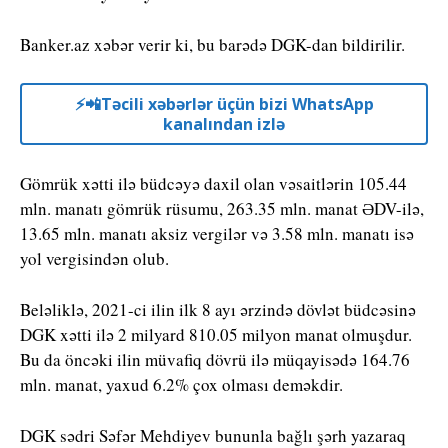
Banker.az xəbər verir ki, bu barədə DGK-dan bildirilir.
⚡️📲Təcili xəbərlər üçün bizi WhatsApp
kanalından izlə
Gömrük xətti ilə büdcəyə daxil olan vəsaitlərin 105.44
mln. manatı gömrük rüsumu, 263.35 mln. manat ƏDV-ilə,
13.65 mln. manatı aksiz vergilər və 3.58 mln. manatı isə
yol vergisindən olub.
Beləliklə, 2021-ci ilin ilk 8 ayı ərzində dövlət büdcəsinə
DGK xətti ilə 2 milyard 810.05 milyon manat olmuşdur.
Bu da öncəki ilin müvafiq dövrü ilə müqayisədə 164.76
mln. manat, yaxud 6.2% çox olması deməkdir.
DGK sədri Səfər Mehdiyev bununla bağlı şərh yazaraq