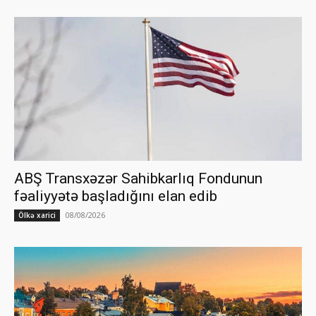
ABŞ Transxəzər Sahibkarlıq Fondunun
fəaliyyətə başladığını elan edib
08/08/2026
Ölkə xarici