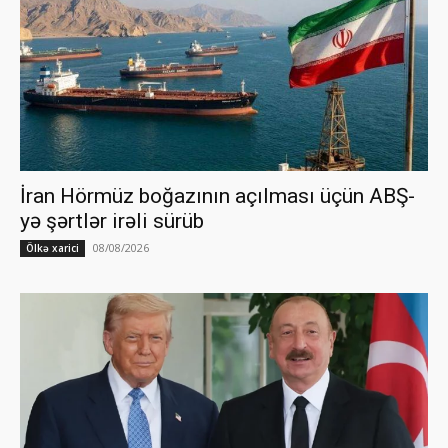
İran Hörmüz boğazının açılması üçün ABŞ-
yə şərtlər irəli sürüb
08/08/2026
Ölkə xarici