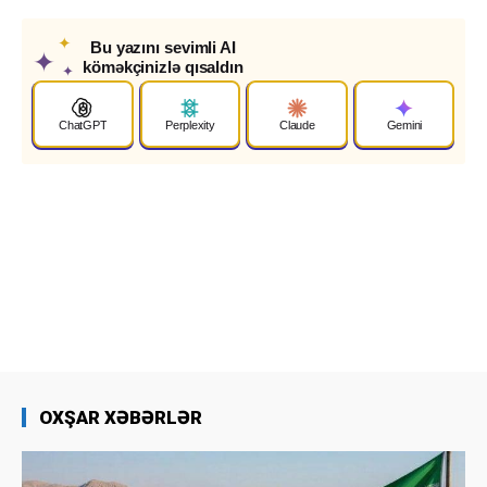
✦
Bu yazını sevimli AI
✦
köməkçinizlə qısaldın
✦
ChatGPT
Perplexity
Claude
Gemini
OXŞAR XƏBƏRLƏR