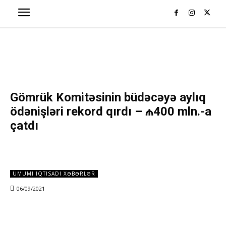
Gömrük Komitəsinin büdəcəyə aylıq
ödənişləri rekord qırdı – ₼400 mln.-a
çatdı
ÜMUMI IQTISADI XƏBƏRLƏR
06/09/2021