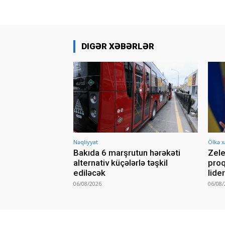
DIGƏR XƏBƏRLƏR
Nəqliyyat
Ölkə x
Bakıda 6 marşrutun hərəkəti
Zele
alternativ küçələrlə təşkil
proq
ediləcək
lide
06/08/2026
06/08/