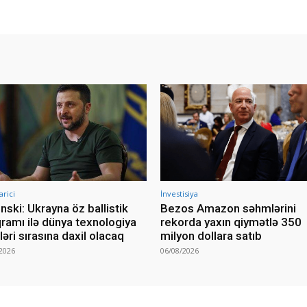
arici
İnvestisiya
nski: Ukrayna öz ballistik
Bezos Amazon səhmlərini
ramı ilə dünya texnologiya
rekorda yaxın qiymətlə 350
rləri sırasına daxil olacaq
milyon dollara satıb
2026
06/08/2026