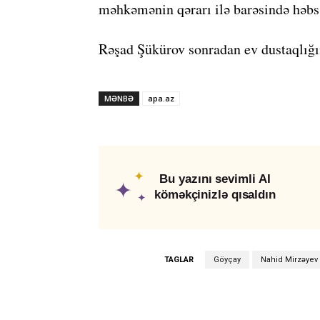
məhkəmənin qərarı ilə barəsində həbs 
Rəşad Şükürov sonradan ev dustaqlığı
MƏNBƏ
apa.az
✦
Bu yazını sevimli AI
✦
köməkçinizlə qısaldın
✦
TAGLAR
Göyçay
Nahid Mirzəyev