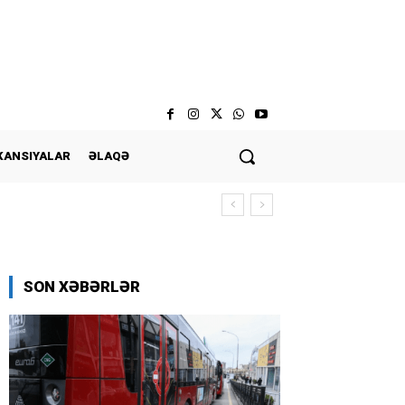
KANSIYALAR
ƏLAQƏ
SON XƏBƏRLƏR