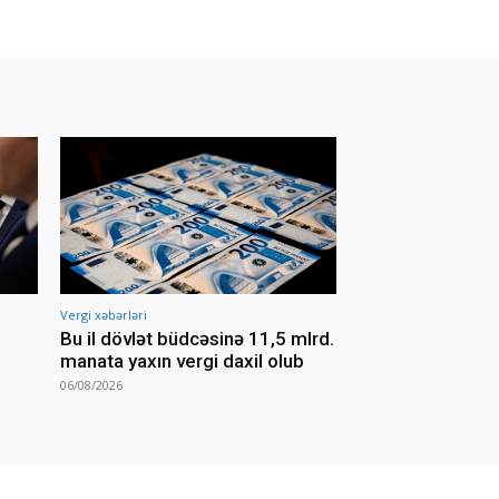
Vergi xəbərləri
Bu il dövlət büdcəsinə 11,5 mlrd.
manata yaxın vergi daxil olub
06/08/2026