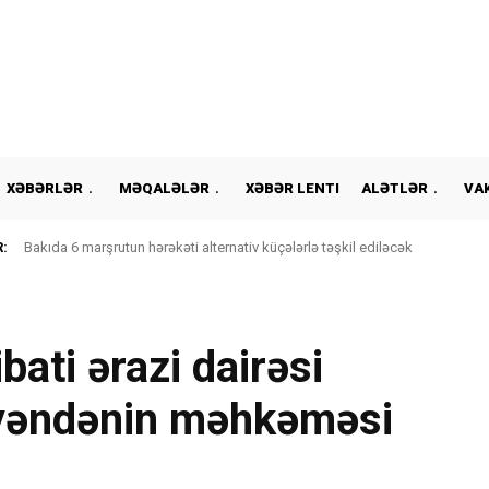
XƏBƏRLƏR
MƏQALƏLƏR
XƏBƏR LENTI
ALƏTLƏR
VA
:
Bakıda 6 marşrutun hərəkəti alternativ küçələrlə təşkil ediləcək
bati ərazi dairəsi
yəndənin məhkəməsi