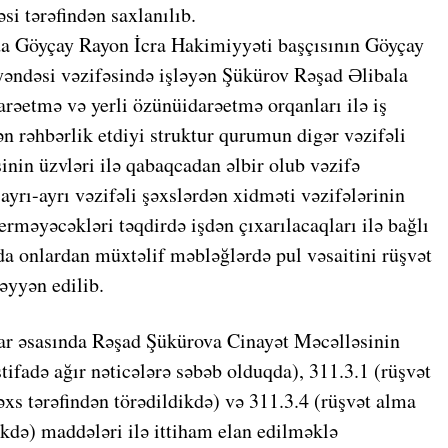
si tərəfindən saxlanılıb.
ırda Göyçay Rayon İcra Hakimiyyəti başçısının Göyçay
ayəndəsi vəzifəsində işləyən Şükürov Rəşad Əlibala
rəetmə və yerli özünüidarəetmə orqanları ilə iş
n rəhbərlik etdiyi struktur qurumun digər vəzifəli
inin üzvləri ilə qabaqcadan əlbir olub vəzifə
ayrı-ayrı vəzifəli şəxslərdən xidməti vəzifələrinin
rməyəcəkləri təqdirdə işdən çıxarılacaqları ilə bağlı
a onlardan müxtəlif məbləğlərdə pul vəsaitini rüşvət
əyyən edilib.
lar əsasında Rəşad Şükürova Cinayət Məcəlləsinin
stifadə ağır nəticələrə səbəb olduqda), 311.3.1 (rüşvət
xs tərəfindən törədildikdə) və 311.3.4 (rüşvət alma
kdə) maddələri ilə ittiham elan edilməklə