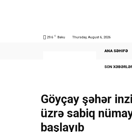
C
29.6
Baku
Thursday, August 6, 2026
ANA SƏHIFƏ
SON XƏBƏRLƏR
Göyçay şəhər inzi
üzrə sabiq nüma
başlayıb