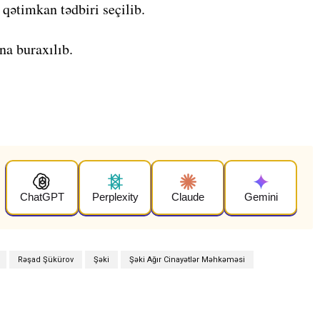
qətimkan tədbiri seçilib.
na buraxılıb.
ChatGPT
Perplexity
Claude
Gemini
Rəşad Şükürov
Şəki
Şəki Ağır Cinayətlər Məhkəməsi