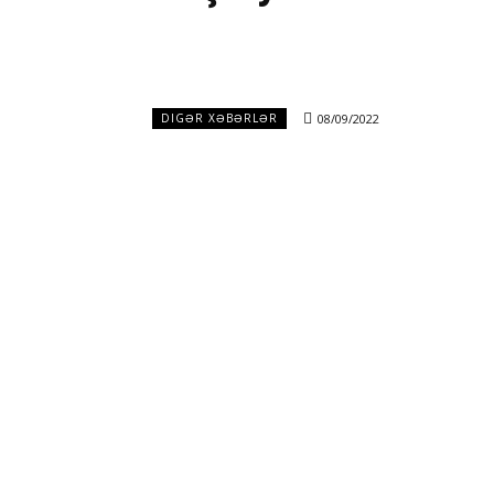
08/09/2022
DIGƏR XƏBƏRLƏR