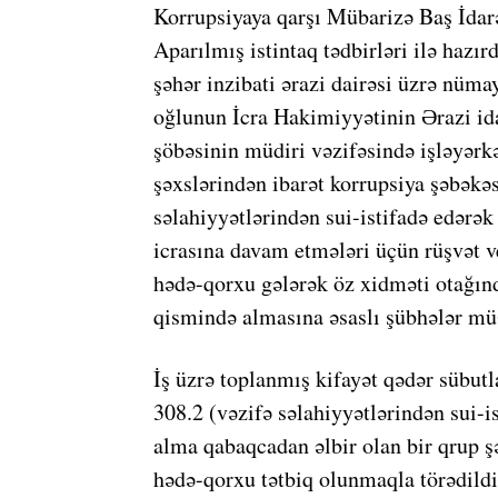
Korrupsiyaya qarşı Mübarizə Baş İdarə
Aparılmış istintaq tədbirləri ilə haz
şəhər inzibati ərazi dairəsi üzrə nüm
oğlunun İcra Hakimiyyətinin Ərazi ida
şöbəsinin müdiri vəzifəsində işləyərkə
şəxslərindən ibarət korrupsiya şəbəkəs
səlahiyyətlərindən sui-istifadə edərək 
icrasına davam etmələri üçün rüşvət ve
hədə-qorxu gələrək öz xidməti otağınd
qismində almasına əsaslı şübhələr mü
İş üzrə toplanmış kifayət qədər sübut
308.2 (vəzifə səlahiyyətlərindən sui-i
alma qabaqcadan əlbir olan bir qrup şə
hədə-qorxu tətbiq olunmaqla törədildi