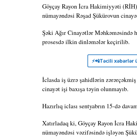
Göyçay Rayon İcra Hakimiyyəti (RİH) b
nümayəndəsi Rəşad Şükürovun cinayət
Şəki Ağır Cinayətlər Məhkəməsində ha
prosesdə ilkin dinləmələr keçirilib.
⚡️📲Təcili xəbərlə
İclasda iş üzrə şahidlərin zərərçəkmiş
cinayət işi baxışa təyin olunmayıb.
Hazırlıq iclası sentyabrın 15-də davam
Xatırladaq ki, Göyçay Rayon İcra Hakim
nümayəndəsi vəzifəsində işləyən Şükü