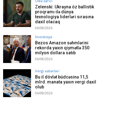
Ölkə xarici
Zelenski: Ukrayna öz ballistik
proqramı ilə dünya
texnologiya liderləri sırasına
daxil olacaq
06/08/2026
İnvestisiya
Bezos Amazon səhmlərini
rekorda yaxın qiymətlə 350
milyon dollara satıb
06/08/2026
Vergi xəbərləri
Bu il dövlət büdcəsinə 11,5
mlrd. manata yaxın vergi daxil
olub
06/08/2026