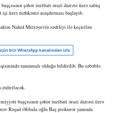
aşçısının şəhər inzibati ərazi dairəsi üzrə sabiq
 işi üzrə məhkəmə araşdırması başlayıb.
kim Nahid Mirzəyevin sədrliyi ilə keçirilən
r üçün bizi WhatsApp kanalından izlə
 qismində tanınmalı olduğu bildirilib. Bu səbəblə
 etdiriləcək.
iyyəti başçısının şəhər inzibati ərazi dairəsi üzrə
rov Rəşad Əlibala oğlu Baş prokuror yanında