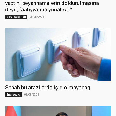
vaxtını bəyannamələrin doldurulmasına
deyil, fəaliyyətinə yönəltsin”
05/08/2026
Vergi xəbərləri
Sabah bu ərazilərdə işıq olmayacaq
05/08/2026
Energetika