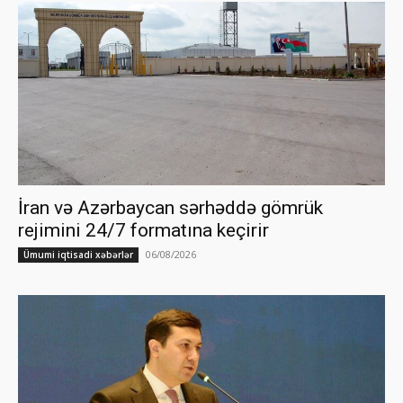
İran və Azərbaycan sərhəddə gömrük
rejimini 24/7 formatına keçirir
06/08/2026
Ümumi iqtisadi xəbərlər