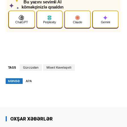
✦
Bu yazını sevimli AI
✦
köməkçinizlə qısaldın
✦
ChatGPT
Perplexity
Claude
Gemini
TAGS
Gürcüstan
Mixeil Kavelaşvili
MƏNBƏ:
APA
OXŞAR XƏBƏRLƏR