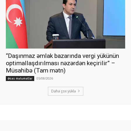
“Daşınmaz əmlak bazarında vergi yükünün
optimallaşdırılması nəzərdən keçirilir” –
Müsahibə (Tam mətn)
05/08/2026
Əsas məlumatlar
Daha çox yüklə