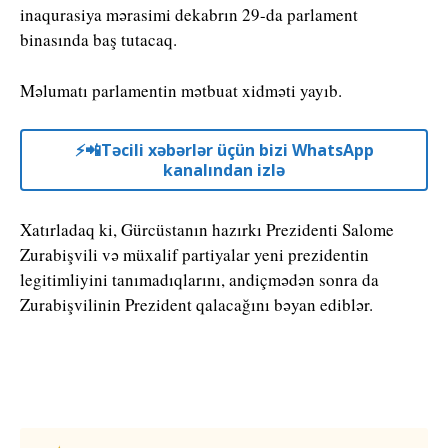
inaqurasiya mərasimi dekabrın 29-da parlament
binasında baş tutacaq.
Məlumatı parlamentin mətbuat xidməti yayıb.
⚡️📲Təcili xəbərlər üçün bizi WhatsApp
kanalından izlə
Xatırladaq ki, Gürcüstanın hazırkı Prezidenti Salome
Zurabişvili və müxalif partiyalar yeni prezidentin
legitimliyini tanımadıqlarını, andiçmədən sonra da
Zurabişvilinin Prezident qalacağını bəyan ediblər.