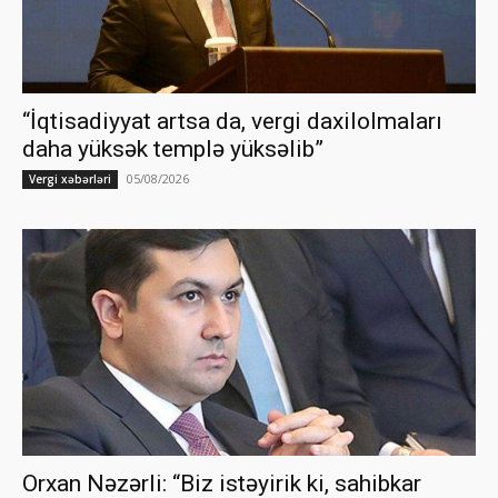
“İqtisadiyyat artsa da, vergi daxilolmaları
daha yüksək templə yüksəlib”
05/08/2026
Vergi xəbərləri
Orxan Nəzərli: “Biz istəyirik ki, sahibkar