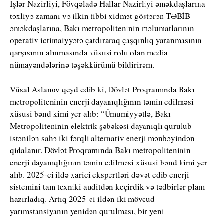
İşlər Nazirliyi, Fövqəladə Hallar Nazirliyi əməkdaşlarına
təxliyə zamanı və ilkin tibbi xidmət göstərən TƏBİB
əməkdaşlarına, Bakı metropoliteninin məlumatlarının
operativ ictimaiyyətə çatdıraraq çaşqınlıq yaranmasının
qarşısının alınmasında xüsusi rolu olan media
nümayəndələrinə təşəkkürümü bildirirəm.
Vüsal Aslanov qeyd edib ki, Dövlət Proqramında Bakı
metropoliteninin enerji dayanıqlığının təmin edilməsi
xüsusi bənd kimi yer alıb: “Ümumiyyətlə, Bakı
Metropoliteninin elektrik şəbəkəsi dayanıqlı qurulub –
istənilən sahə iki fərqli alternativ enerji mənbəyindən
qidalanır. Dövlət Proqramında Bakı metropoliteninin
enerji dayanıqlığının təmin edilməsi xüsusi bənd kimi yer
alıb. 2025-ci ildə xarici ekspertləri dəvət edib enerji
sistemini tam texniki auditdən keçirdik və tədbirlər planı
hazırladıq. Artıq 2025-ci ildən iki mövcud
yarımstansiyanın yenidən qurulması, bir yeni