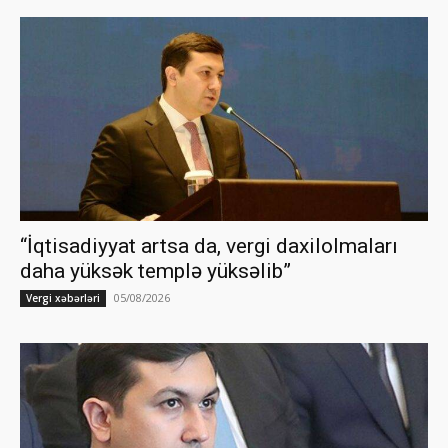
“İqtisadiyyat artsa da, vergi daxilolmaları
daha yüksək templə yüksəlib”
05/08/2026
Vergi xəbərləri