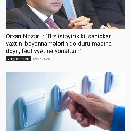
Orxan Nəzərli: “Biz istəyirik ki, sahibkar
vaxtını bəyannamələrin doldurulmasına
deyil, fəaliyyətinə yönəltsin”
05/08/2026
Vergi xəbərləri