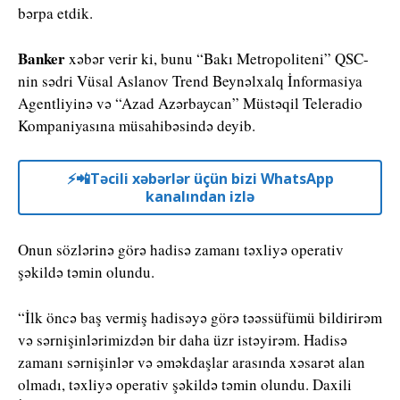
bərpa etdik.
Banker
xəbər verir ki, bunu “Bakı Metropoliteni” QSC-
nin sədri Vüsal Aslanov Trend Beynəlxalq İnformasiya
Agentliyinə və “Azad Azərbaycan” Müstəqil Teleradio
Kompaniyasına müsahibəsində deyib.
⚡️📲Təcili xəbərlər üçün bizi WhatsApp
kanalından izlə
Onun sözlərinə görə hadisə zamanı təxliyə operativ
şəkildə təmin olundu.
“İlk öncə baş vermiş hadisəyə görə təəssüfümü bildirirəm
və sərnişinlərimizdən bir daha üzr istəyirəm. Hadisə
zamanı sərnişinlər və əməkdaşlar arasında xəsarət alan
olmadı, təxliyə operativ şəkildə təmin olundu. Daxili