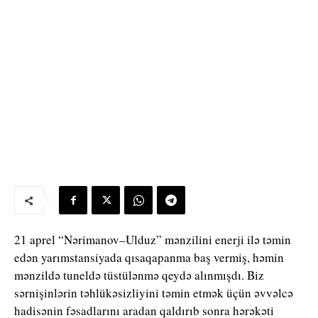
21 aprel “Nərimanov–Ulduz” mənzilini enerji ilə təmin
edən yarımstansiyada qısaqapanma baş vermiş, həmin
mənzildə tuneldə tüstülənmə qeydə alınmışdı. Biz
sərnişinlərin təhlükəsizliyini təmin etmək üçün əvvəlcə
hadisənin fəsadlarını aradan qaldırıb sonra hərəkəti