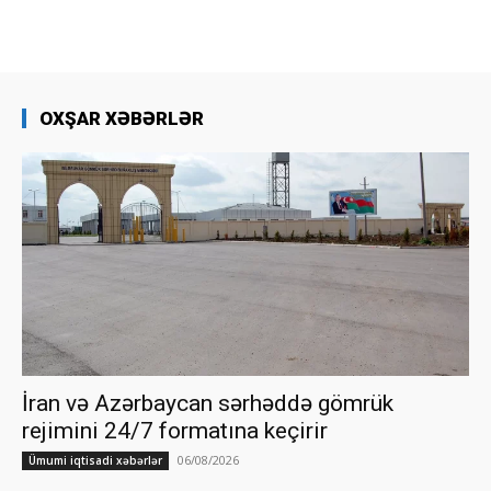
OXŞAR XƏBƏRLƏR
İran və Azərbaycan sərhəddə gömrük
rejimini 24/7 formatına keçirir
06/08/2026
Ümumi iqtisadi xəbərlər