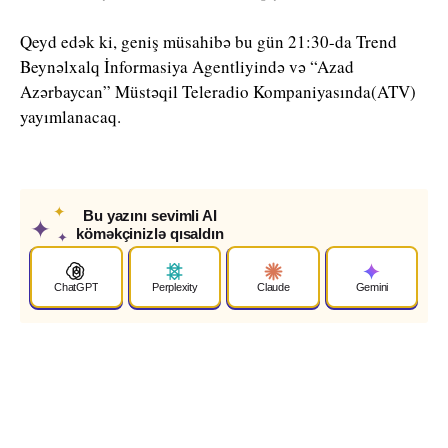
Qeyd edək ki, geniş müsahibə bu gün 21:30-da Trend
Beynəlxalq İnformasiya Agentliyində və “Azad
Azərbaycan” Müstəqil Teleradio Kompaniyasında(ATV)
yayımlanacaq.
✦
Bu yazını sevimli AI
✦
köməkçinizlə qısaldın
✦
ChatGPT
Perplexity
Claude
Gemini