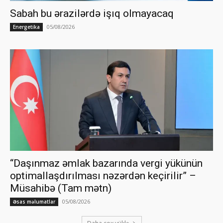
Sabah bu ərazilərdə işıq olmayacaq
05/08/2026
Energetika
“Daşınmaz əmlak bazarında vergi yükünün
optimallaşdırılması nəzərdən keçirilir” –
Müsahibə (Tam mətn)
05/08/2026
Əsas məlumatlar