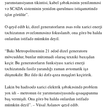
yarımstansiyanın tikintisi, kabel şəbəkəsinin yenilənməsi
və SCADA sisteminin yenidən qurulması istiqamətində
işlər görülür”.
O qeyd edib ki, dizel generatorların əsas rolu xarici enerji
təchizatının əvəzlənməsinə fokuslanıb, ona görə bu halda
onlardan istifadə mümkün deyil.
“Bakı Metropoliteninin 21 ədəd dizel generatoru
mövcuddur, bunlar mütəmadi olaraq texniki baxışdan
keçir. Bu generatorların funksiyası xarici enerji
təchizatında fasilə yarandığı zaman avtomatik işə
düşməkdir. Biz ildə iki dəfə qəza məşqləri keçiririk.
Lakin bu hadisədə xarici elektrik şəbəkəsində problem
yox idi – metronun öz yarımstansiyasında qısaqapanma
baş vermişdi. Ona görə bu halda onlardan istifadə
mümkün deyil”. – Vüsal Aslanov qeyd edib.