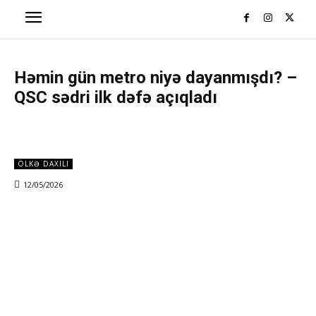
Həmin gün metro niyə dayanmışdı? –
QSC sədri ilk dəfə açıqladı
ÖLKƏ DAXILI
12/05/2026