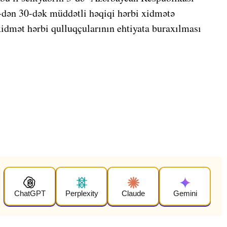
1-dən 30-dək müddətli həqiqi hərbi xidmətə
xidmət hərbi qulluqçularının ehtiyata buraxılması
ChatGPT
Perplexity
Claude
Gemini