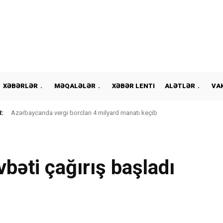
XƏBƏRLƏR
MƏQALƏLƏR
XƏBƏR LENTI
ALƏTLƏR
VA
:
Azərbaycanda vergi borcları 4 milyard manatı keçib
bəti çağırış başladı