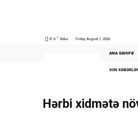
C
31.6
Baku
Friday, August 7, 2026
ANA SƏHIFƏ
SON XƏBƏRLƏR
Hərbi xidmətə növ