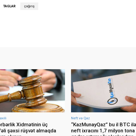
TAGLAR
çağırış
axili
Neft və Qaz
rbərlik Xidmətinin üç
“KazMunayQaz” bu il BTC il
fəli şəxsi rüşvət almaqda
neft ixracını 1,7 milyon tona