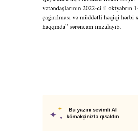
vətəndaşlarının 2022-ci il oktyabrın 
çağırılması və müddətli həqiqi hərbi 
haqqında” sərəncam imzalayıb.
✦
Bu yazını sevimli AI
✦
köməkçinizlə qısaldın
✦