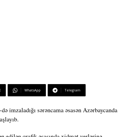
X
WhatsApp
Telegram
3-də imzaladığı sərəncama əsasən Azərbaycanda
aşlayıb.
n edilən qrafik əsasında xidmət yerlərinə