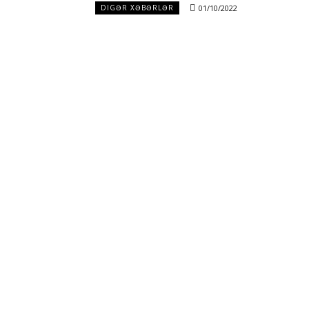
01/10/2022
DIGƏR XƏBƏRLƏR