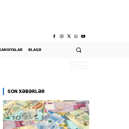
KANSIYALAR
ƏLAQƏ
SON XƏBƏRLƏR