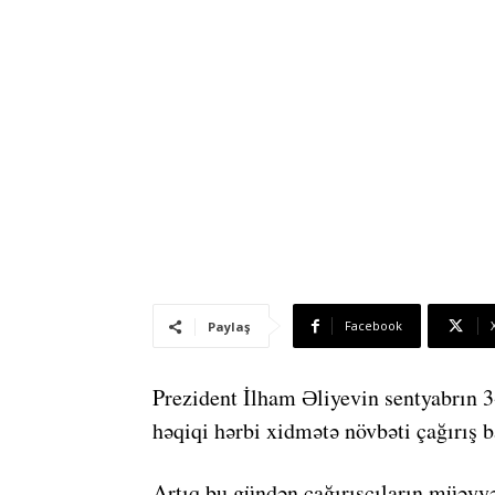
Facebook
Paylaş
Prezident İlham Əliyevin sentyabrın 
həqiqi hərbi xidmətə növbəti çağırış b
Artıq bu gündən çağırışçıların müəyyə