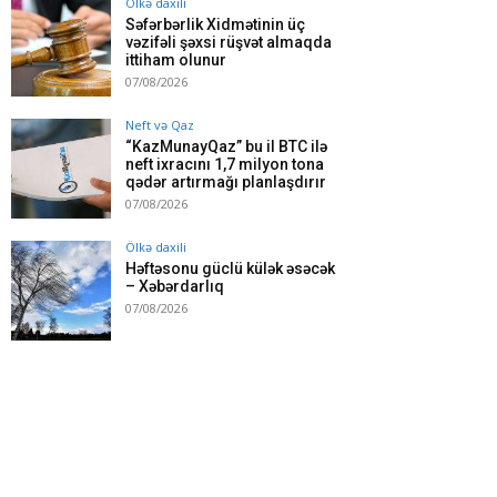
Ölkə daxili
Səfərbərlik Xidmətinin üç
vəzifəli şəxsi rüşvət almaqda
ittiham olunur
07/08/2026
Neft və Qaz
“KazMunayQaz” bu il BTC ilə
neft ixracını 1,7 milyon tona
qədər artırmağı planlaşdırır
07/08/2026
Ölkə daxili
Həftəsonu güclü külək əsəcək
– Xəbərdarlıq
07/08/2026