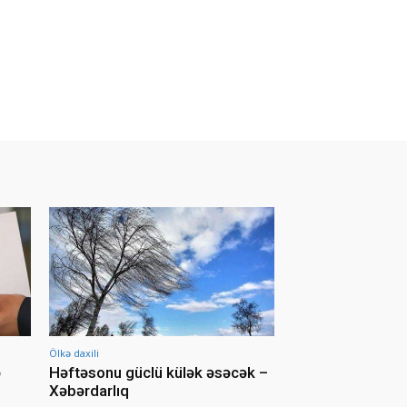
Ölkə daxili
ə
Həftəsonu güclü külək əsəcək –
Xəbərdarlıq