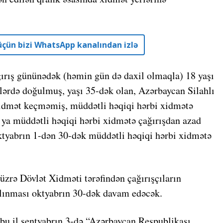
r üçün bizi WhatsApp kanalından izlə
ğırış gününədək (həmin gün də daxil olmaqla) 18 yaşı
ərdə doğulmuş, yaşı 35-dək olan, Azərbaycan Silahlı
xidmət keçməmiş, müddətli həqiqi hərbi xidmətə
ya müddətli həqiqi hərbi xidmətə çağırışdan azad
tyabrın 1-dən 30-dək müddətli həqiqi hərbi xidmətə
üzrə Dövlət Xidməti tərəfindən çağırışçıların
alınması oktyabrın 30-dək davam edəcək.
bu il sentyabrın 3-də “Azərbaycan Respublikası