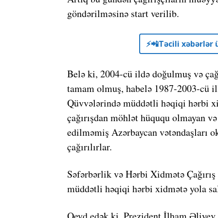
göndərilməsinə start verilib.
⚡️📲Təcili xəbərlə
Belə ki, 2004-cü ildə doğulmuş və ça
tamam olmuş, habelə 1987-2003-cü ill
Qüvvələrində müddətli həqiqi hərbi 
çağırışdan möhlət hüququ olmayan və 
edilməmiş Azərbaycan vətəndaşları ok
çağırılırlar.
Səfərbərlik və Hərbi Xidmətə Çağırış 
müddətli həqiqi hərbi xidmətə yola s
Qeyd edək ki, Prezident İlham Əliyev 