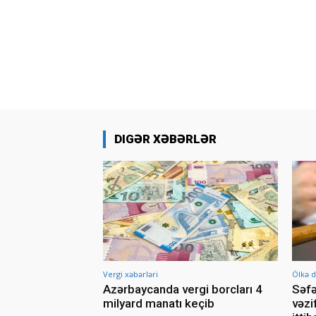
DIGƏR XƏBƏRLƏR
Vergi xəbərləri
Ölkə d
Azərbaycanda vergi borcları 4
Səfə
milyard manatı keçib
vəzi