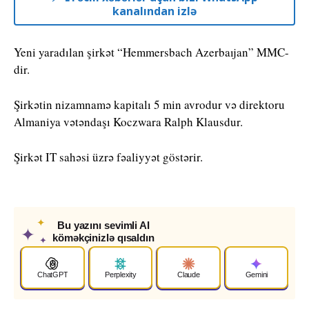
kanalından izlə
Yeni yaradılan şirkət “Hemmersbach Azerbaıjan” MMC-
dir.
Şirkətin nizamnamə kapitalı 5 min avrodur və direktoru
Almaniya vətəndaşı Koczwara Ralph Klausdur.
Şirkət IT sahəsi üzrə fəaliyyət göstərir.
✦
Bu yazını sevimli AI
✦
köməkçinizlə qısaldın
✦
ChatGPT
Perplexity
Claude
Gemini