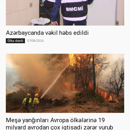
Azərbaycanda vəkil həbs edildi
07/08/2026
Ölkə daxili
Meşə yanğınları Avropa ölkələrinə 19
milyard avrodan çox iqtisadi zərər vurub