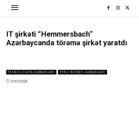
IT şirkəti “Hemmersbach”
Azərbaycanda törəmə şirkət yaratdı
TEXNOLOGIYA XƏBƏRLƏRI
YERLI BIZNES XƏBƏRLƏRI
21/07/2020