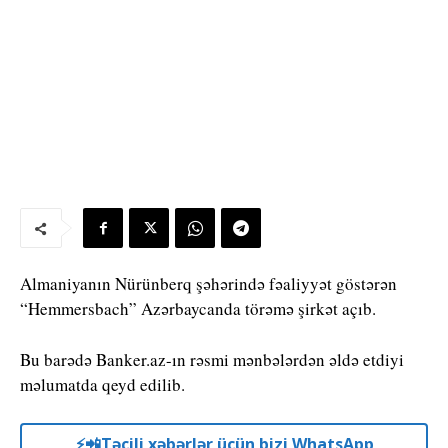
Almaniyanın Nürünberq şəhərində fəaliyyət göstərən
“Hemmersbach” Azərbaycanda törəmə şirkət açıb.
Bu barədə Banker.az-ın rəsmi mənbələrdən əldə etdiyi
məlumatda qeyd edilib.
⚡️📲Təcili xəbərlər üçün bizi WhatsApp