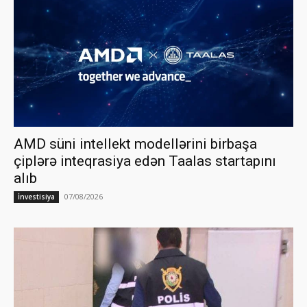
AMD süni intellekt modellərini birbaşa
çiplərə inteqrasiya edən Taalas startapını
alıb
07/08/2026
İnvestisiya