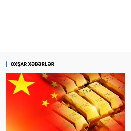
OXŞAR XƏBƏRLƏR