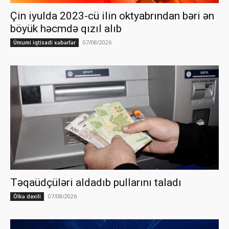
Çin iyulda 2023-cü ilin oktyabrından bəri ən
böyük həcmdə qızıl alıb
07/08/2026
Ümumi iqtisadi xəbərlər
Təqaüdçüləri aldadıb pullarını taladı
07/08/2026
Ölkə daxili