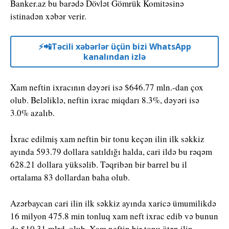
Banker.az bu barədə Dövlət Gömrük Komitəsinə
istinadən xəbər verir.
⚡️📲Təcili xəbərlər üçün bizi WhatsApp
kanalından izlə
Xam neftin ixracının dəyəri isə $646.77 mln.-dan çox
olub. Beləliklə, neftin ixrac miqdarı 8.3%, dəyəri isə
3.0% azalıb.
İxrac edilmiş xam neftin bir tonu keçən ilin ilk səkkiz
ayında 593.79 dollara satıldığı halda, cari ildə bu rəqəm
628.21 dollara yüksəlib. Təqribən bir barrel bu il
ortalama 83 dollardan baha olub.
Azərbaycan cari ilin ilk səkkiz ayında xaricə ümumilikdə
16 milyon 475.8 min tonluq xam neft ixrac edib və bunun
da $10.31 mlrd. olub. Xam neftin bir tonu ötən ilin