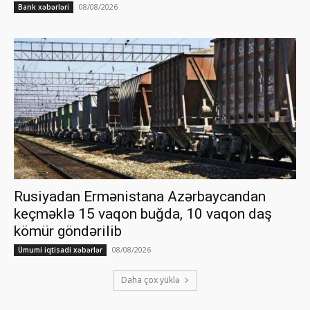
08/08/2026
Bank xəbərləri
Rusiyadan Ermənistana Azərbaycandan
keçməklə 15 vaqon buğda, 10 vaqon daş
kömür göndərilib
08/08/2026
Ümumi iqtisadi xəbərlər
Daha çox yüklə