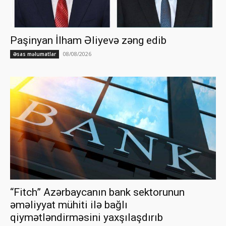
Paşinyan İlham Əliyevə zəng edib
08/08/2026
Əsas məlumatlar
“Fitch” Azərbaycanın bank sektorunun
əməliyyat mühiti ilə bağlı
qiymətləndirməsini yaxşılaşdırıb