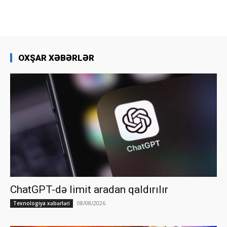
OXŞAR XƏBƏRLƏR
ChatGPT-də limit aradan qaldırılır
08/08/2026
Texnologiya xəbərləri