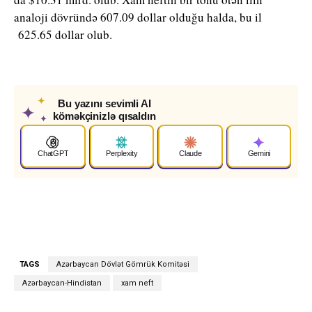
analoji dövründə 607.09 dollar olduğu halda, bu il
625.65 dollar olub.
✦
Bu yazını sevimli AI
✦
köməkçinizlə qısaldın
✦
ChatGPT
Perplexity
Claude
Gemini
TAGS
Azərbaycan Dövlət Gömrük Komitəsi
Azərbaycan-Hindistan
xam neft