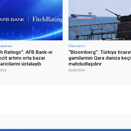
əbərləri
Ölkə xarici
ch Ratings”: AFB Bank-ın
“Bloomberg”: Türkiyə ticarə
zit artımı orta bazar
gəmilərinin Qara dənizə keçi
əricilərini üstələyib
məhdudlaşdırır
2026
08/08/2026