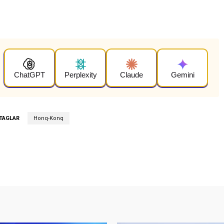
ChatGPT
Perplexity
Claude
Gemini
TAGLAR
Honq-Konq