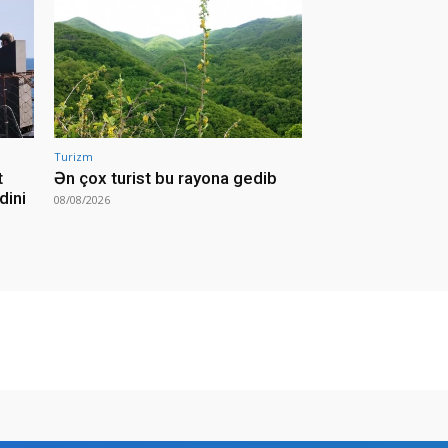
Turizm
t
Ən çox turist bu rayona gedib
dini
08/08/2026