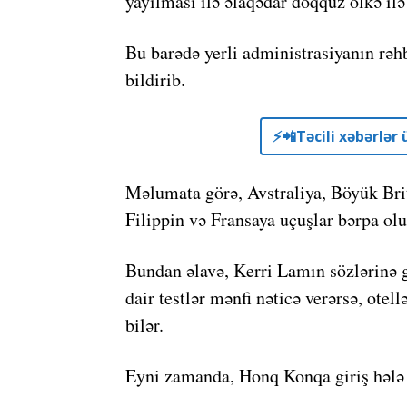
yayılması ilə əlaqədar doqquz ölkə il
Bu barədə yerli administrasiyanın rəh
bildirib.
⚡️📲Təcili xəbərlə
Məlumata görə, Avstraliya, Böyük Bri
Filippin və Fransaya uçuşlar bərpa ol
Bundan əlavə, Kerri Lamın sözlərinə 
dair testlər mənfi nəticə verərsə, otel
bilər.
Eyni zamanda, Honq Konqa giriş hələ d