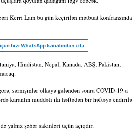
ə uçuşlara qoyulan qadağanı ləğv edəcək.
bəri Kerri Lam bu gün keçirilən mətbuat konfransında
r üçün bizi WhatsApp kanalından izlə
taniya, Hindistan, Nepal, Kanada, ABŞ, Pakistan,
unacaq.
görə, sərnişinlər ölkəyə gələndən sonra COVID-19-a
lərdə karantin müddəti iki həftədən bir həftəyə endirilə
ə yalnız şəhər sakinləri üçün açıqdır.