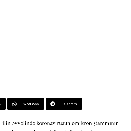
X
WhatsApp
Telegram
 ilin əvvəlində koronavirusun omikron ştammının