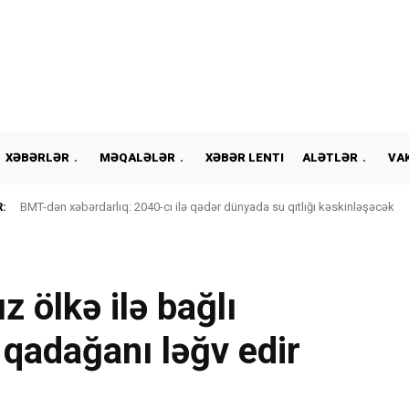
XƏBƏRLƏR
MƏQALƏLƏR
XƏBƏR LENTI
ALƏTLƏR
VA
:
BMT-dən xəbərdarlıq: 2040-cı ilə qədər dünyada su qıtlığı kəskinləşəcək
 ölkə ilə bağlı
 qadağanı ləğv edir