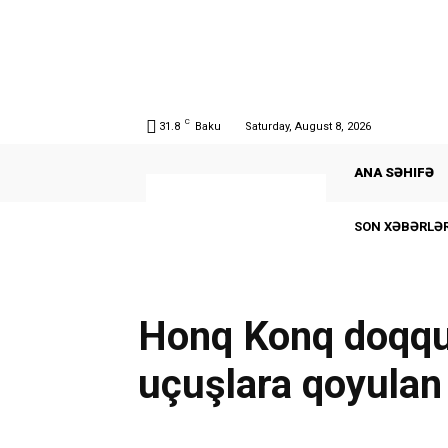
C
31.8
Baku
Saturday, August 8, 2026
ANA SƏHIFƏ
SON XƏBƏRLƏR
Honq Konq doqquz
uçuşlara qoyulan