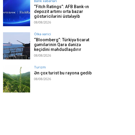
Bank xəbərləri
“Fitch Ratings”: AFB Bank-ın
depozit artımı orta bazar
göstəricilərini üstələyib
08/08/2026
Ölkə xarici
“Bloomberg”: Türkiyə ticarət
gəmilərinin Qara dənizə
keçidini məhdudlaşdırır
08/08/2026
Turizm
Ən çox turist bu rayona gedib
08/08/2026