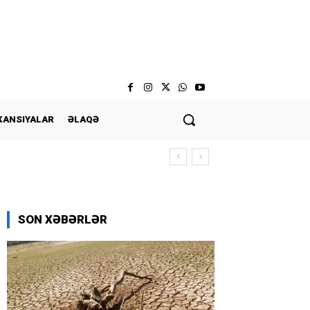
KANSIYALAR
ƏLAQƏ
SON XƏBƏRLƏR