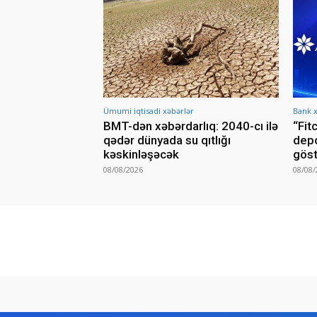
Ümumi iqtisadi xəbərlər
Bank x
BMT-dən xəbərdarlıq: 2040-cı ilə
“Fit
qədər dünyada su qıtlığı
depo
kəskinləşəcək
göst
08/08/2026
08/08/