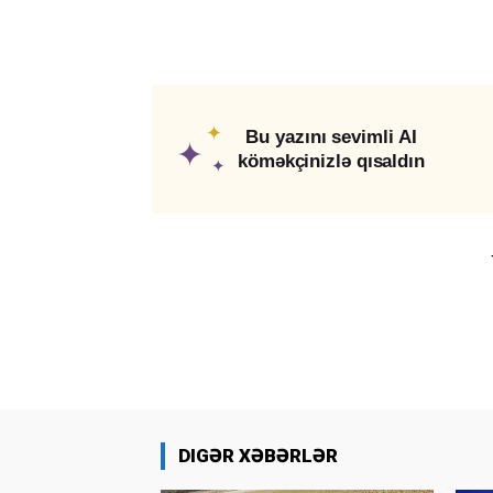
✦
Bu yazını sevimli AI
✦
köməkçinizlə qısaldın
✦
DIGƏR XƏBƏRLƏR