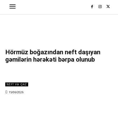
Hörmüz boğazından neft daşıyan
gəmilərin hərəkəti bərpa olunub
NEFT VƏ QAZ
15/06/2026