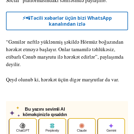
Social” platformasındakı səhifəsində paylaşılıb.
⚡️📲Təcili xəbərlər üçün bizi WhatsApp
kanalından izlə
“Gəmilər neftlə yüklənmiş şəkildə Hörmüz boğazından
hərəkət etməyə başlayır. Onlar tamamilə təhlükəsiz,
etibarlı Cənub marşrutu ilə hərəkət edirlər”, paylaşımda
deyilir.
Qeyd olunub ki, hərəkət üçün digər marşrutlar da var.
✦
Bu yazını sevimli AI
✦
köməkçinizlə qısaldın
✦
ChatGPT
Perplexity
Claude
Gemini