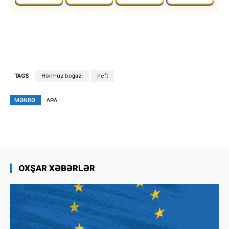
TAGS
Hörmüz boğazı
neft
MƏNBƏ:
APA
OXŞAR XƏBƏRLƏR