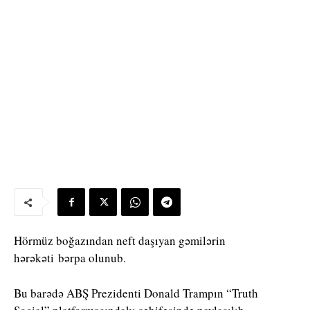
Hörmüz boğazından neft daşıyan gəmilərin
hərəkəti bərpa olunub.
Bu barədə ABŞ Prezidenti Donald Trampın “Truth