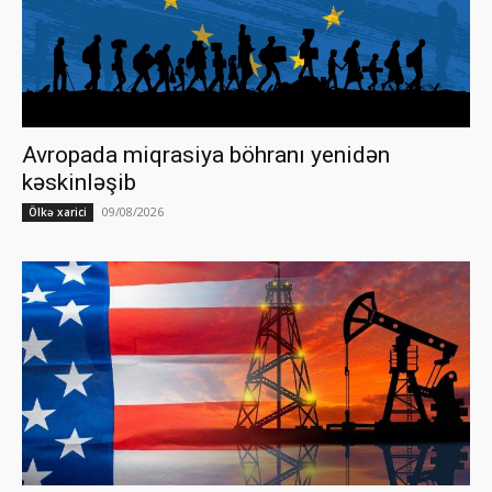
Avropada miqrasiya böhranı yenidən
kəskinləşib
09/08/2026
Ölkə xarici