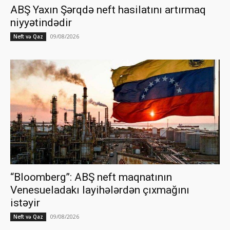
ABŞ Yaxın Şərqdə neft hasilatını artırmaq
niyyətindədir
09/08/2026
Neft və Qaz
“Bloomberg”: ABŞ neft maqnatının
Venesueladakı layihələrdən çıxmağını
istəyir
09/08/2026
Neft və Qaz