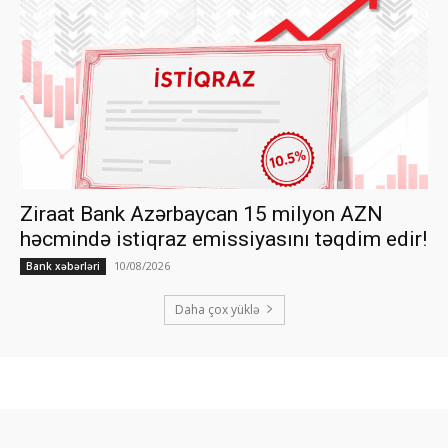
Ziraat Bank Azərbaycan 15 milyon AZN
həcmində istiqraz emissiyasını təqdim edir!
10/08/2026
Bank xəbərləri
Daha çox yüklə