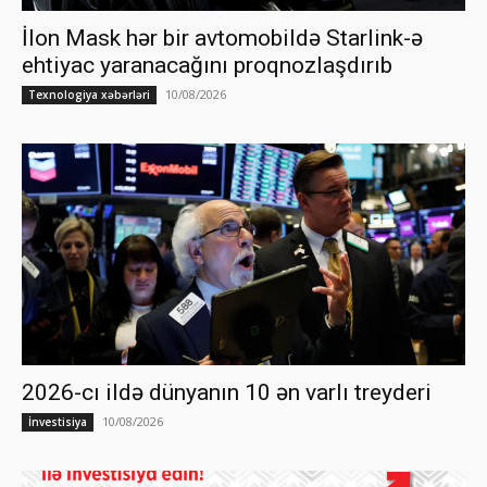
İlon Mask hər bir avtomobildə Starlink-ə
ehtiyac yaranacağını proqnozlaşdırıb
10/08/2026
Texnologiya xəbərləri
2026-cı ildə dünyanın 10 ən varlı treyderi
10/08/2026
İnvestisiya