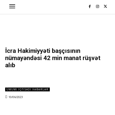
İcra Hakimiyyəti başçısının
nümayəndəsi 42 min manat rüşvət
alıb
ÜMUMI IQTISADI XƏBƏRLƏR
10/06/2023