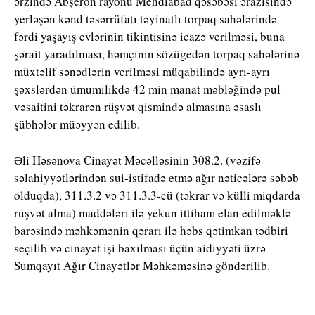
ərzində Abşeron rayonu Mehdiabad qəsəbəsi ərazisində
yerləşən kənd təsərrüfatı təyinatlı torpaq sahələrində
fərdi yaşayış evlərinin tikintisinə icazə verilməsi, buna
şərait yaradılması, həmçinin sözügedən torpaq sahələrinə
müxtəlif sənədlərin verilməsi müqabilində ayrı-ayrı
şəxslərdən ümumilikdə 42 min manat məbləğində pul
vəsaitini təkrarən rüşvət qismində almasına əsaslı
şübhələr müəyyən edilib.
Əli Həsənova Cinayət Məcəlləsinin 308.2. (vəzifə
səlahiyyətlərindən sui-istifadə etmə ağır nəticələrə səbəb
olduqda), 311.3.2 və 311.3.3-cü (təkrar və külli miqdarda
rüşvət alma) maddələri ilə yekun ittiham elan edilməklə
barəsində məhkəmənin qərarı ilə həbs qətimkan tədbiri
seçilib və cinayət işi baxılması üçün aidiyyəti üzrə
Sumqayıt Ağır Cinayətlər Məhkəməsinə göndərilib.