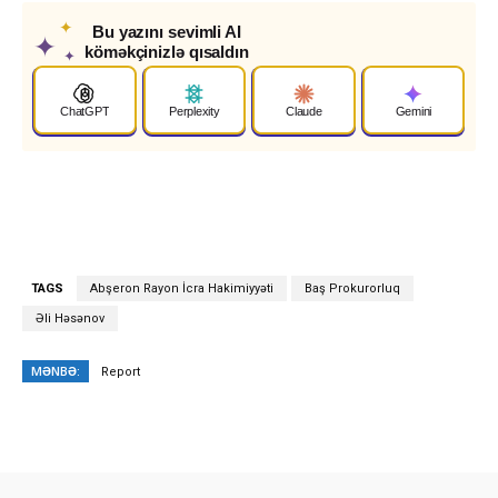
✦
Bu yazını sevimli AI
✦
köməkçinizlə qısaldın
✦
ChatGPT
Perplexity
Claude
Gemini
TAGS
Abşeron Rayon İcra Hakimiyyəti
Baş Prokurorluq
Əli Həsənov
MƏNBƏ:
Report