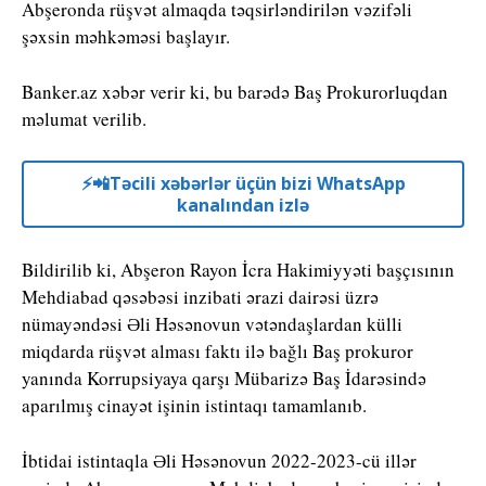
Abşeronda rüşvət almaqda təqsirləndirilən vəzifəli
şəxsin məhkəməsi başlayır.
Banker.az xəbər verir ki, bu barədə Baş Prokurorluqdan
məlumat verilib.
⚡️📲Təcili xəbərlər üçün bizi WhatsApp
kanalından izlə
Bildirilib ki, Abşeron Rayon İcra Hakimiyyəti başçısının
Mehdiabad qəsəbəsi inzibati ərazi dairəsi üzrə
nümayəndəsi Əli Həsənovun vətəndaşlardan külli
miqdarda rüşvət alması faktı ilə bağlı Baş prokuror
yanında Korrupsiyaya qarşı Mübarizə Baş İdarəsində
aparılmış cinayət işinin istintaqı tamamlanıb.
İbtidai istintaqla Əli Həsənovun 2022-2023-cü illər