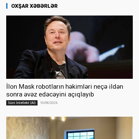
OXŞAR XƏBƏRLƏR
İlon Mask robotların həkimləri neçə ildən
sonra əvəz edəcəyini açıqlayıb
10/08/2026
Süni İntellekt (Aİ)