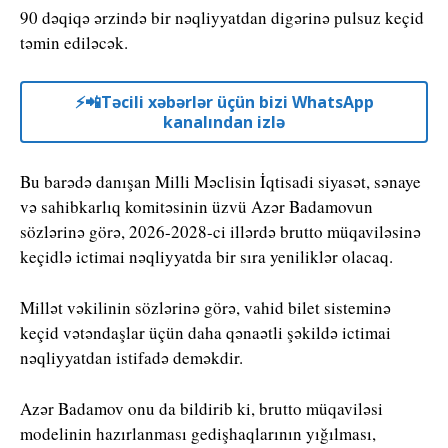
90 dəqiqə ərzində bir nəqliyyatdan digərinə pulsuz keçid
təmin ediləcək.
⚡️📲Təcili xəbərlər üçün bizi WhatsApp
kanalından izlə
Bu barədə danışan Milli Məclisin İqtisadi siyasət, sənaye
və sahibkarlıq komitəsinin üzvü Azər Badamovun
sözlərinə görə, 2026-2028-ci illərdə brutto müqaviləsinə
keçidlə ictimai nəqliyyatda bir sıra yeniliklər olacaq.
Millət vəkilinin sözlərinə görə, vahid bilet sisteminə
keçid vətəndaşlar üçün daha qənaətli şəkildə ictimai
nəqliyyatdan istifadə deməkdir.
Azər Badamov onu da bildirib ki, brutto müqaviləsi
modelinin hazırlanması gedişhaqlarının yığılması,