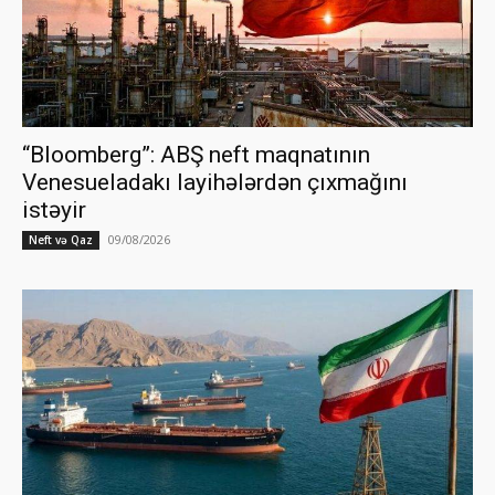
“Bloomberg”: ABŞ neft maqnatının
Venesueladakı layihələrdən çıxmağını
istəyir
09/08/2026
Neft və Qaz