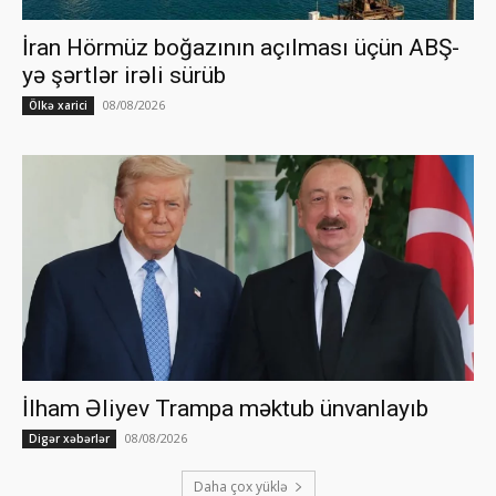
İran Hörmüz boğazının açılması üçün ABŞ-
yə şərtlər irəli sürüb
08/08/2026
Ölkə xarici
İlham Əliyev Trampa məktub ünvanlayıb
08/08/2026
Digər xəbərlər
Daha çox yüklə