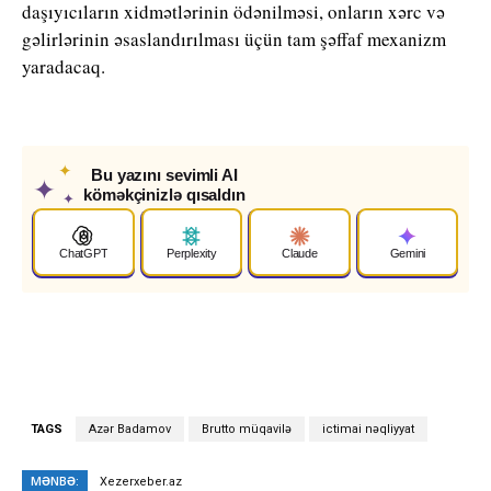
daşıyıcıların xidmətlərinin ödənilməsi, onların xərc və
gəlirlərinin əsaslandırılması üçün tam şəffaf mexanizm
yaradacaq.
✦
Bu yazını sevimli AI
✦
köməkçinizlə qısaldın
✦
ChatGPT
Perplexity
Claude
Gemini
TAGS
Azər Badamov
Brutto müqavilə
ictimai nəqliyyat
MƏNBƏ:
Xezerxeber.az