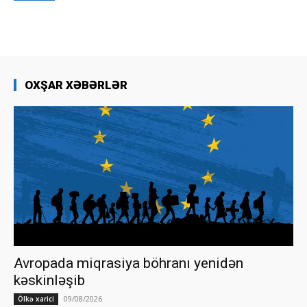
OXŞAR XƏBƏRLƏR
Avropada miqrasiya böhranı yenidən
kəskinləşib
09/08/2026
Ölkə xarici