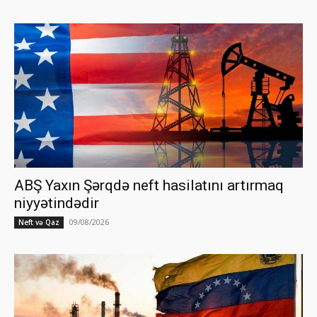
ABŞ Yaxın Şərqdə neft hasilatını artırmaq
niyyətindədir
09/08/2026
Neft və Qaz