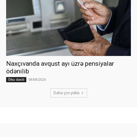
Naxçıvanda avqust ayı üzrə pensiyalar
ödənilib
08/08/2026
Ölkə daxili
Daha çox yüklə