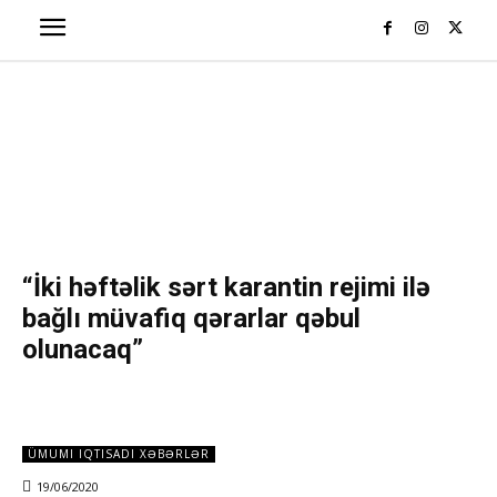
“İki həftəlik sərt karantin rejimi ilə
bağlı müvafiq qərarlar qəbul
olunacaq”
ÜMUMI IQTISADI XƏBƏRLƏR
19/06/2020