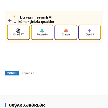
✦
Bu yazını sevimli AI
✦
köməkçinizlə qısaldın
✦
ChatGPT
Perplexity
Claude
Gemini
MƏNBƏ:
Report.az
OXŞAR XƏBƏRLƏR