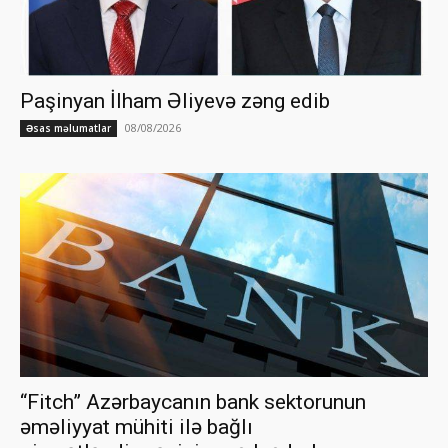
Paşinyan İlham Əliyevə zəng edib
08/08/2026
Əsas məlumatlar
“Fitch” Azərbaycanın bank sektorunun
əməliyyat mühiti ilə bağlı