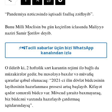
“Pandemiya nəticəsində iqtisadi fəallıq zəifləyib”.
Bunu Milli Məclisin bu gün keçirilən iclasında Maliyyə
naziri Samir Şərifov deyib.
⚡️📲Təcili xəbərlər üçün bizi WhatsApp
kanalından izlə
O ildirib ki, 2 həftəlik sərt karantin rejimi ilə bağlı da
müzakirələr gedir, bu məsələyə baxılır və müvafiq
qərarlar qəbul olunacaq: “2021-ci ilin dövlət büdcəsinin
layihəsinin hazırlanması prosesi artıq başlayıb. Kifayət
qədər səmərəli büdcə var. Mövcud şəraitə baxmayaraq,
biz büdcəni vaxtında hazırlayıb çatdırmaq
iqtidarındayıq”.