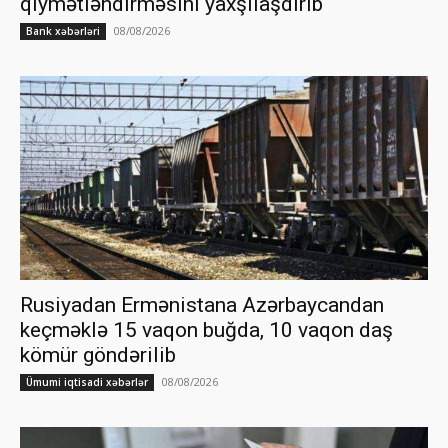
qiymətləndirməsini yaxşılaşdırıb
08/08/2026
Bank xəbərləri
Rusiyadan Ermənistana Azərbaycandan
keçməklə 15 vaqon buğda, 10 vaqon daş
kömür göndərilib
08/08/2026
Ümumi iqtisadi xəbərlər