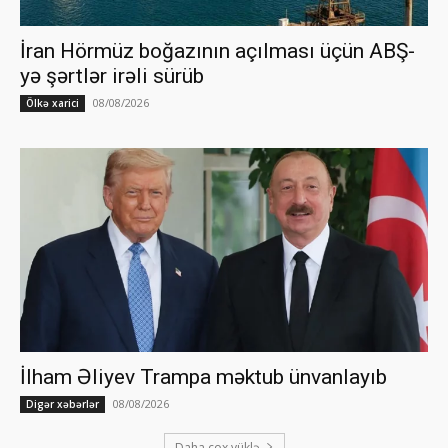
İran Hörmüz boğazının açılması üçün ABŞ-
yə şərtlər irəli sürüb
08/08/2026
Ölkə xarici
İlham Əliyev Trampa məktub ünvanlayıb
08/08/2026
Digər xəbərlər
Daha çox yüklə