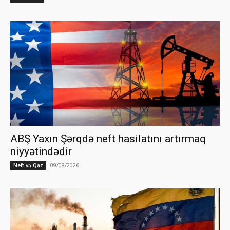
ABŞ Yaxın Şərqdə neft hasilatını artırmaq
niyyətindədir
09/08/2026
Neft və Qaz