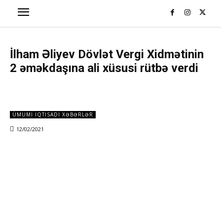
İlham Əliyev Dövlət Vergi Xidmətinin
2 əməkdaşına ali xüsusi rütbə verdi
ÜMUMI IQTISADI XƏBƏRLƏR
12/02/2021