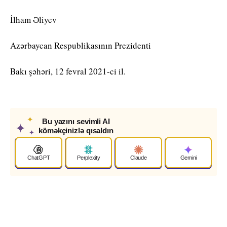
İlham Əliyev
Azərbaycan Respublikasının Prezidenti
Bakı şəhəri, 12 fevral 2021-ci il.
✦
Bu yazını sevimli AI
✦
köməkçinizlə qısaldın
✦
ChatGPT
Perplexity
Claude
Gemini