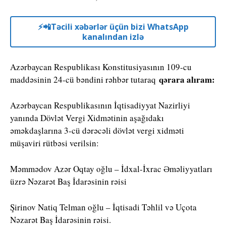
⚡️📲Təcili xəbərlər üçün bizi WhatsApp
kanalından izlə
Azərbaycan Respublikası Konstitusiyasının 109-cu
qərara alıram:
maddəsinin 24-cü bəndini rəhbər tutaraq
Azərbaycan Respublikasının İqtisadiyyat Nazirliyi
yanında Dövlət Vergi Xidmətinin aşağıdakı
əməkdaşlarına 3-cü dərəcəli dövlət vergi xidməti
müşaviri rütbəsi verilsin:
Məmmədov Azər Oqtay oğlu – İdxal-İxrac Əməliyyatları
üzrə Nəzarət Baş İdarəsinin rəisi
Şirinov Natiq Telman oğlu – İqtisadi Təhlil və Uçota
Nəzarət Baş İdarəsinin rəisi.