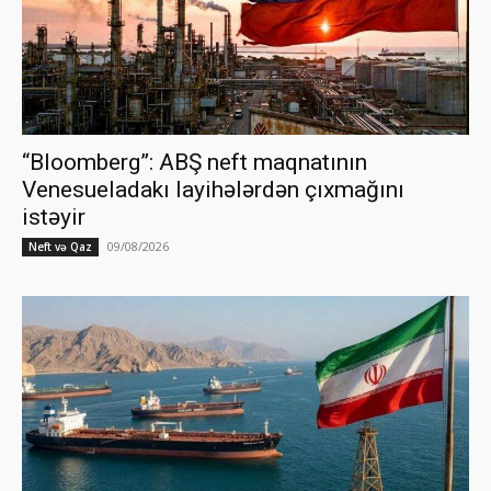
“Bloomberg”: ABŞ neft maqnatının
Venesueladakı layihələrdən çıxmağını
istəyir
09/08/2026
Neft və Qaz