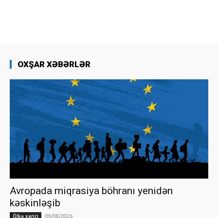
OXŞAR XƏBƏRLƏR
Avropada miqrasiya böhranı yenidən
kəskinləşib
09/08/2026
Ölkə xarici