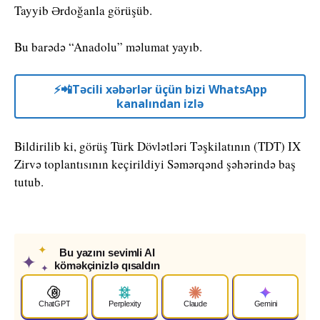
Tayyib Ərdoğanla görüşüb.
Bu barədə “Anadolu” məlumat yayıb.
⚡️📲Təcili xəbərlər üçün bizi WhatsApp
kanalından izlə
Bildirilib ki, görüş Türk Dövlətləri Təşkilatının (TDT) IX
Zirvə toplantısının keçirildiyi Səmərqənd şəhərində baş
tutub.
✦
Bu yazını sevimli AI
✦
köməkçinizlə qısaldın
✦
ChatGPT
Perplexity
Claude
Gemini