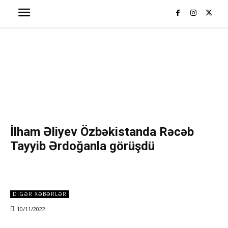
İlham Əliyev Özbəkistanda Rəcəb
Tayyib Ərdoğanla görüşdü
DIGƏR XƏBƏRLƏR
10/11/2022