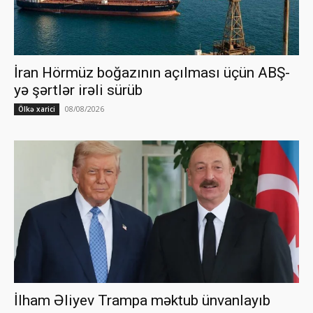
İran Hörmüz boğazının açılması üçün ABŞ-
yə şərtlər irəli sürüb
08/08/2026
Ölkə xarici
İlham Əliyev Trampa məktub ünvanlayıb