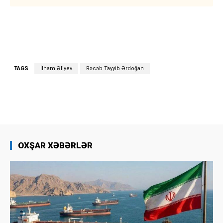
TAGS
İlham Əliyev
Rəcəb Tayyib Ərdoğan
OXŞAR XƏBƏRLƏR