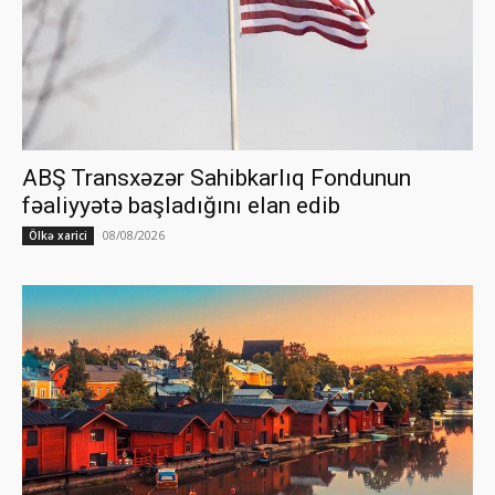
ABŞ Transxəzər Sahibkarlıq Fondunun
fəaliyyətə başladığını elan edib
08/08/2026
Ölkə xarici