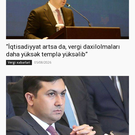
“İqtisadiyyat artsa da, vergi daxilolmaları
daha yüksək templə yüksəlib”
05/08/2026
Vergi xəbərləri