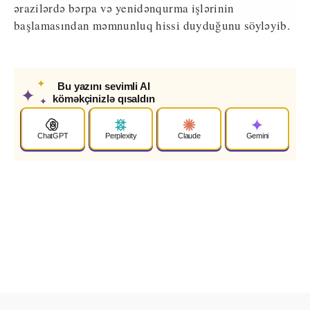
ərazilərdə bərpa və yenidənqurma işlərinin
başlamasından məmnunluq hissi duyduğunu söyləyib.
✦
Bu yazını sevimli AI
✦
köməkçinizlə qısaldın
✦
ChatGPT
Perplexity
Claude
Gemini