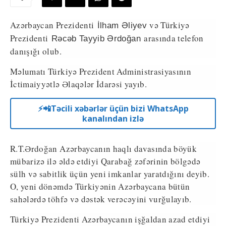
Azərbaycan Prezidenti
və Türkiyə
İlham Əliyev
Prezidenti
arasında telefon
Rəcəb Tayyib Ərdoğan
danışığı olub.
Məlumatı Türkiyə Prezident Administrasiyasının
İctimaiyyətlə Əlaqələr İdarəsi yayıb.
⚡️📲Təcili xəbərlər üçün bizi WhatsApp
kanalından izlə
R.T.Ərdoğan Azərbaycanın haqlı davasında böyük
mübarizə ilə əldə etdiyi Qarabağ zəfərinin bölgədə
sülh və sabitlik üçün yeni imkanlar yaratdığını deyib.
O, yeni dönəmdə Türkiyənin Azərbaycana bütün
sahələrdə töhfə və dəstək verəcəyini vurğulayıb.
Türkiyə Prezidenti Azərbaycanın işğaldan azad etdiyi