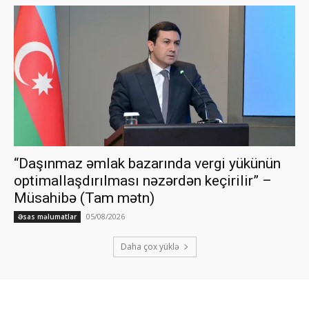
“Daşınmaz əmlak bazarında vergi yükünün
optimallaşdırılması nəzərdən keçirilir” –
Müsahibə (Tam mətn)
05/08/2026
Əsas məlumatlar
Daha çox yüklə