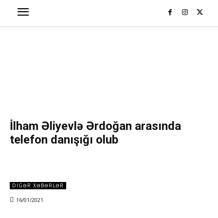
İlham Əliyevlə Ərdoğan arasında
telefon danışığı olub
DIGƏR XƏBƏRLƏR
16/01/2021