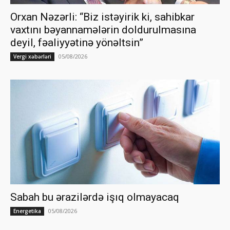
Orxan Nəzərli: “Biz istəyirik ki, sahibkar
vaxtını bəyannamələrin doldurulmasına
deyil, fəaliyyətinə yönəltsin”
05/08/2026
Vergi xəbərləri
Sabah bu ərazilərdə işıq olmayacaq
05/08/2026
Energetika