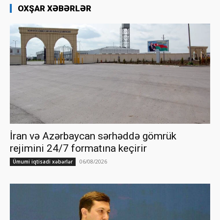
OXŞAR XƏBƏRLƏR
İran və Azərbaycan sərhəddə gömrük
rejimini 24/7 formatına keçirir
06/08/2026
Ümumi iqtisadi xəbərlər