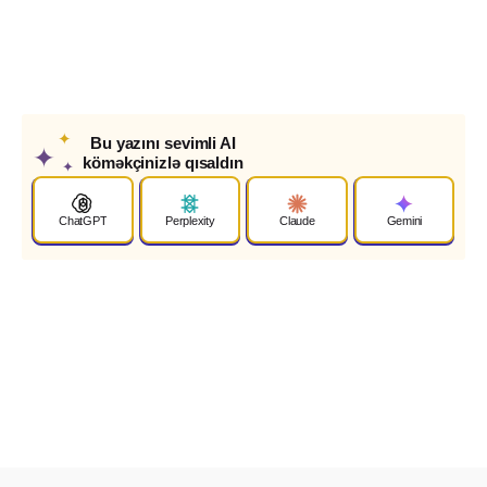
✦
Bu yazını sevimli AI
✦
köməkçinizlə qısaldın
✦
ChatGPT
Perplexity
Claude
Gemini