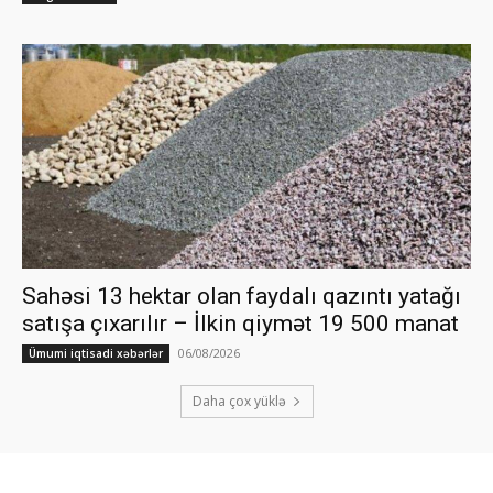
Sahəsi 13 hektar olan faydalı qazıntı yatağı
satışa çıxarılır – İlkin qiymət 19 500 manat
06/08/2026
Ümumi iqtisadi xəbərlər
Daha çox yüklə