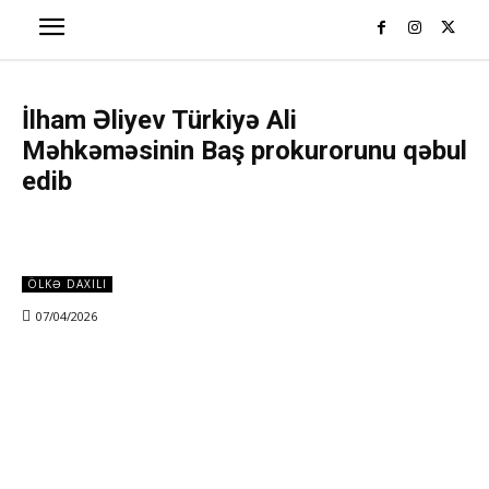
İlham Əliyev Türkiyə Ali
Məhkəməsinin Baş prokurorunu qəbul
edib
ÖLKƏ DAXILI
07/04/2026