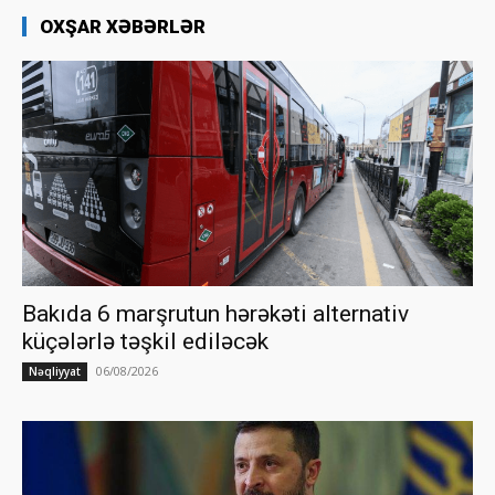
OXŞAR XƏBƏRLƏR
Bakıda 6 marşrutun hərəkəti alternativ
küçələrlə təşkil ediləcək
06/08/2026
Nəqliyyat