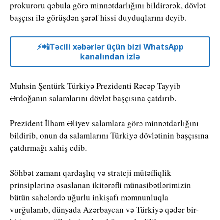
prokuroru qəbula görə minnətdarlığını bildirərək, dövlət
başçısı ilə görüşdən şərəf hissi duyduqlarını deyib.
⚡️📲Təcili xəbərlər üçün bizi WhatsApp
kanalından izlə
Muhsin Şentürk Türkiyə Prezidenti Rəcəp Tayyib
Ərdoğanın salamlarını dövlət başçısına çatdırıb.
Prezident İlham Əliyev salamlara görə minnətdarlığını
bildirib, onun da salamlarını Türkiyə dövlətinin başçısına
çatdırmağı xahiş edib.
Söhbət zamanı qardaşlıq və strateji mütəffiqlik
prinsiplərinə əsaslanan ikitərəfli münasibətlərimizin
bütün sahələrdə uğurlu inkişafı məmnunluqla
vurğulanıb, dünyada Azərbaycan və Türkiyə qədər bir-