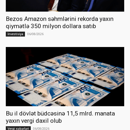
Bezos Amazon səhmlərini rekorda yaxın
qiymətlə 350 milyon dollara satıb
06/08/2026
İnvestisiya
Bu il dövlət büdcəsinə 11,5 mlrd. manata
yaxın vergi daxil olub
06/08/2026
Vergi xəbərləri