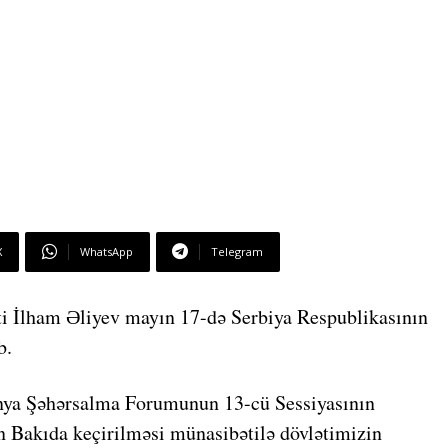
X
WhatsApp
Telegram
i İlham Əliyev mayın 17-də Serbiya Respublikasının
b.
a Şəhərsalma Forumunun 13-cü Sessiyasının
n Bakıda keçirilməsi münasibətilə dövlətimizin