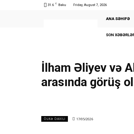
C
31.6
Baku
Friday, August 7, 2026
ANA SƏHIFƏ
SON XƏBƏRLƏR
İlham Əliyev və 
arasında görüş o
17/05/2026
ÖLKƏ DAXILI