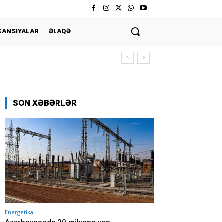
KANSIYALAR
ƏLAQƏ
SON XƏBƏRLƏR
Energetika