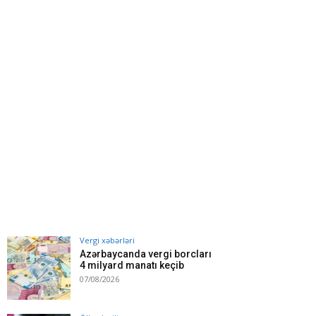
Vergi xəbərləri
Azərbaycanda vergi borcları
4 milyard manatı keçib
07/08/2026