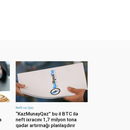
Neft və Qaz
“KazMunayQaz” bu il BTC ilə
a
neft ixracını 1,7 milyon tona
qədər artırmağı planlaşdırır