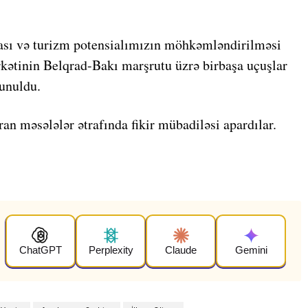
ası və turizm potensialımızın möhkəmləndirilməsi
kətinin Belqrad-Bakı marşrutu üzrə birbaşa uçuşlar
unuldu.
ran məsələlər ətrafında fikir mübadiləsi apardılar.
ChatGPT
Perplexity
Claude
Gemini