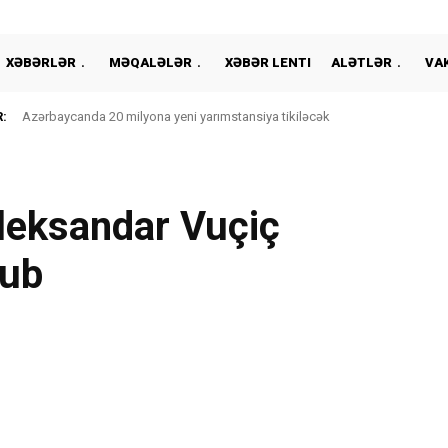
XƏBƏRLƏR
MƏQALƏLƏR
XƏBƏR LENTI
ALƏTLƏR
VA
:
Azərbaycanda 20 milyona yeni yarımstansiya tikiləcək
Aleksandar Vuçiç
lub