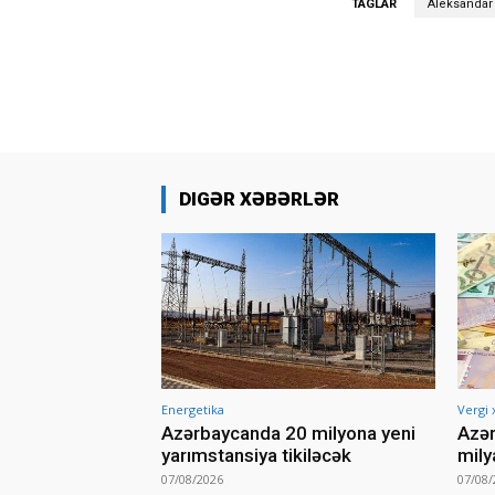
TAGLAR
Aleksandar
DIGƏR XƏBƏRLƏR
Energetika
Vergi 
Azərbaycanda 20 milyona yeni
Azər
yarımstansiya tikiləcək
mily
07/08/2026
07/08/