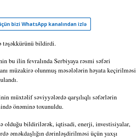
r üçün bizi WhatsApp kanalından izlə
 təşəkkürünü bildirdi.
n bu ilin fevralında Serbiyaya rəsmi səfəri
anı müzakirə olunmuş məsələlərin həyata keçirilməsi
ulandı.
inin müxtəlif səviyyələrdə qarşılıqlı səfərlərin
şində önəminə toxunuldu.
olduğu bildirilərək, iqtisadi, enerji, investisiyalar,
lərdə əməkdaşlığın dərinləşdirilməsi üçün yaxşı