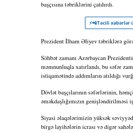
başçısına təbriklərini çatdırdı.
⚡️📲Təcili xəbərlə
Prezident İlham Əliyev təbriklərə görə
Söhbət zamanı Azərbaycan Prezidentini
məmnunluqla xatırlandı, bu səfər zam
istiqamətində addımların atıldığı vurğ
Dövlət başçılarının səfərlərinin, həmç
əməkdaşlığımızın genişləndirilməsi i
Siyasi əlaqələrimizin yüksək səviyyədə 
birgə layihələrin icrası və digər sahə