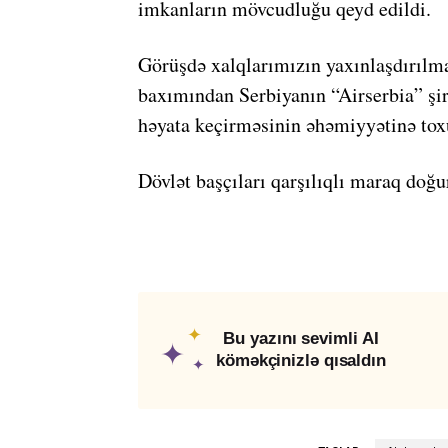
imkanların mövcudluğu qeyd edildi.
Görüşdə xalqlarımızın yaxınlaşdırılm
baxımından Serbiyanın “Airserbia” şir
həyata keçirməsinin əhəmiyyətinə tox
Dövlət başçıları qarşılıqlı maraq doğu
✦
Bu yazını sevimli AI
✦
köməkçinizlə qısaldın
✦