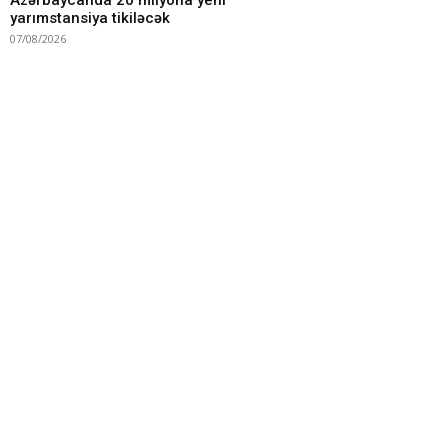
Azərbaycanda 20 milyona yeni
yarımstansiya tikiləcək
07/08/2026