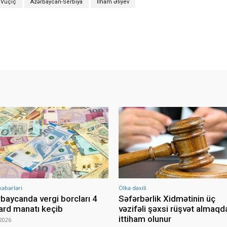
 Vuçiç
Azərbaycan-Serbiya
İlham Əliyev
xəbərləri
Ölkə daxili
baycanda vergi borcları 4
Səfərbərlik Xidmətinin üç
ard manatı keçib
vəzifəli şəxsi rüşvət almaqd
ittiham olunur
2026