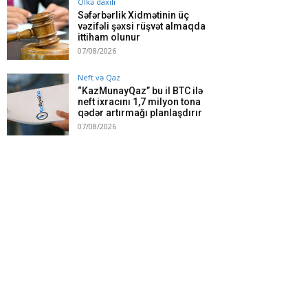
Ölkə daxili
Səfərbərlik Xidmətinin üç
vəzifəli şəxsi rüşvət almaqda
ittiham olunur
07/08/2026
Neft və Qaz
“KazMunayQaz” bu il BTC ilə
neft ixracını 1,7 milyon tona
qədər artırmağı planlaşdırır
07/08/2026