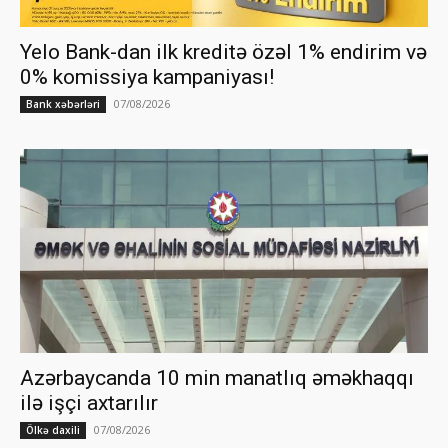
Yelo Bank-dan ilk kreditə özəl 1% endirim və
0% komissiya kampaniyası!
07/08/2026
Bank xəbərləri
Azərbaycanda 10 min manatlıq əməkhaqqı
ilə işçi axtarılır
07/08/2026
Ölkə daxili