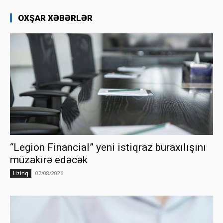
OXŞAR XƏBƏRLƏR
“Legion Financial” yeni istiqraz buraxılışını
müzakirə edəcək
07/08/2026
Lizinq