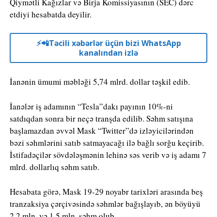
Qiymətli Kağızlar və Birja Komissiyasının (SEC) dərc
etdiyi hesabatda deyilir.
⚡️📲Təcili xəbərlər üçün bizi WhatsApp
kanalından izlə
İanənin ümumi məbləği 5,74 mlrd. dollar təşkil edib.
İanələr iş adamının “Tesla”dakı payının 10%-ni
satdıqdan sonra bir neçə tranşda edilib. Səhm satışına
başlamazdan əvvəl Mask “Twitter”də izləyicilərindən
bəzi səhmlərini satıb satmayacağı ilə bağlı sorğu keçirib.
İstifadəçilər sövdələşmənin lehinə səs verib və iş adamı 7
mlrd. dollarlıq səhm satıb.
Hesabata görə, Mask 19-29 noyabr tarixləri arasında beş
tranzaksiya çərçivəsində səhmlər bağışlayıb, ən böyüyü
2,2 mln. və 1,5 mln. səhm olub.