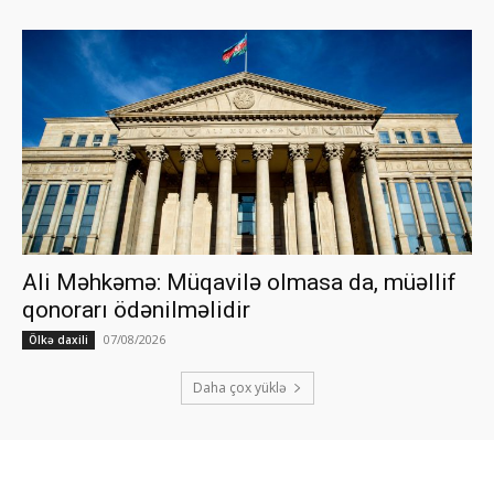
Ali Məhkəmə: Müqavilə olmasa da, müəllif
qonorarı ödənilməlidir
07/08/2026
Ölkə daxili
Daha çox yüklə