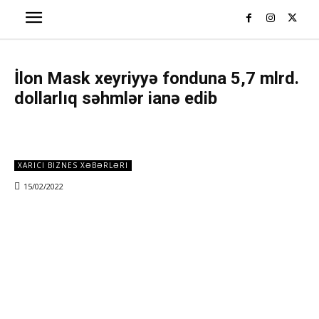
İlon Mask xeyriyyə fonduna 5,7 mlrd.
dollarlıq səhmlər ianə edib
XARICI BIZNES XƏBƏRLƏRI
15/02/2022