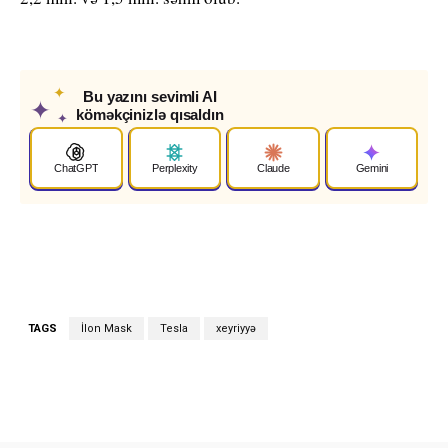
✦
Bu yazını sevimli AI
✦
köməkçinizlə qısaldın
✦
ChatGPT
Perplexity
Claude
Gemini
TAGS
İlon Mask
Tesla
xeyriyyə