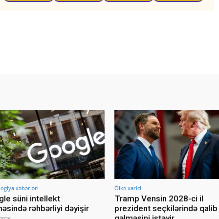
ogiya xəbərləri
Ölkə xarici
le süni intellekt
Tramp Vensin 2028-ci il
əsində rəhbərliyi dəyişir
prezident seçkilərində qalib
gəlməsini istəyir
2026