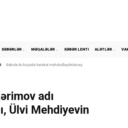
XƏBƏRLƏR
MƏQALƏLƏR
XƏBƏR LENTI
ALƏTLƏR
VA
:
Bakıda iki küçədə hərəkət məhdudlaşdırılacaq
ərimov adı
dı, Ülvi Mehdiyevin