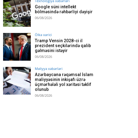
Texnologiya xəbərləri
Google süni intellekt
bölməsində rəhbərliyi dəyişir
06/08/2026
Ölkə xarici
Tramp Vensin 2028-ci il
prezident seçkilərində qalib
gəlməsini istəyir
06/08/2026
Maliyyə xəbərləri
Azərbaycana rəqəmsal İslam
maliyyəsinin inkişafı üzrə
üçmərhələli yol xəritəsi təklif
olunub
06/08/2026