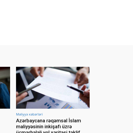
Maliyyə xəbərləri
Azərbaycana rəqəmsal İslam
maliyyəsinin inkişafı üzrə
üçmərhələli yol xəritəsi təklif