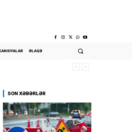
KANSIYALAR
ƏLAQƏ
SON XƏBƏRLƏR