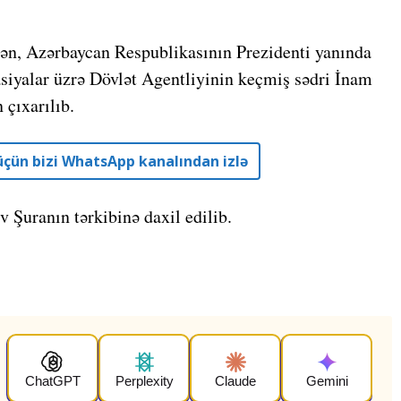
sən, Azərbaycan Respublikasının Prezidenti yanında
siyalar üzrə Dövlət Agentliyinin keçmiş sədri İnam
çıxarılıb.
r üçün bizi WhatsApp kanalından izlə
 Şuranın tərkibinə daxil edilib.
ChatGPT
Perplexity
Claude
Gemini