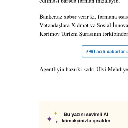
edilməsi barədə fərman imzalayıb.
Banker.az xəbər verir ki, fərmana əsa
Vətəndaşlara Xidmət və Sosial İnnova
Kərimov Turizm Şurasının tərkibindən 
⚡️📲Təcili xəbərlə
Agentliyin hazırki sədri Ülvi Mehdiyev
✦
Bu yazını sevimli AI
✦
köməkçinizlə qısaldın
✦