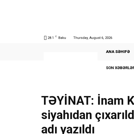
C
28.1
Baku
Thursday, August 6, 2026
ANA SƏHIFƏ
SON XƏBƏRLƏR
TƏYİNAT: İnam K
siyahıdan çıxarıl
adı yazıldı