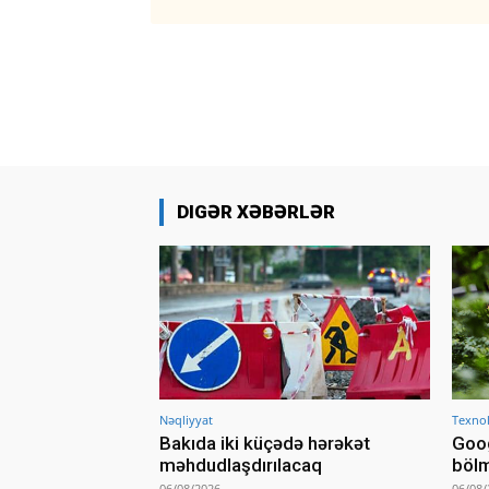
DIGƏR XƏBƏRLƏR
Nəqliyyat
Texnol
Bakıda iki küçədə hərəkət
Goog
məhdudlaşdırılacaq
bölm
06/08/2026
06/08/