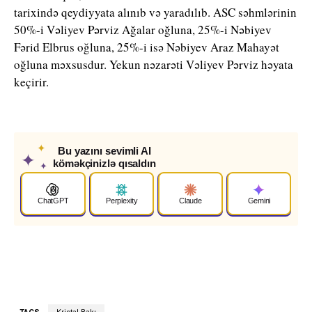
tarixində qeydiyyata alınıb və yaradılıb. ASC səhmlərinin
50%-i Vəliyev Pərviz Ağalar oğluna, 25%-i Nəbiyev
Fərid Elbrus oğluna, 25%-i isə Nəbiyev Araz Mahayət
oğluna məxsusdur. Yekun nəzarəti Vəliyev Pərviz həyata
keçirir.
✦
Bu yazını sevimli AI
✦
köməkçinizlə qısaldın
✦
ChatGPT
Perplexity
Claude
Gemini