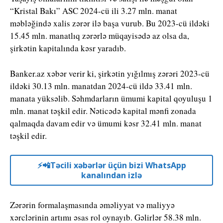
“Kristal Bakı” ASC 2024-cü ili 3.27 mln. manat
məbləğində xalis zərər ilə başa vurub. Bu 2023-cü ildəki
15.45 mln. manatlıq zərərlə müqayisədə az olsa da,
şirkətin kapitalında kəsr yaradıb.
Banker.az xəbər verir ki, şirkətin yığılmış zərəri 2023-cü
ildəki 30.13 mln. manatdan 2024-cü ildə 33.41 mln.
manata yüksəlib. Səhmdarların ümumi kapital qoyuluşu 1
mln. manat təşkil edir. Nəticədə kapital mənfi zonada
qalmaqda davam edir və ümumi kəsr 32.41 mln. manat
təşkil edir.
⚡️📲Təcili xəbərlər üçün bizi WhatsApp
kanalından izlə
Zərərin formalaşmasında əməliyyat və maliyyə
xərclərinin artımı əsas rol oynayıb. Gəlirlər 58.38 mln.