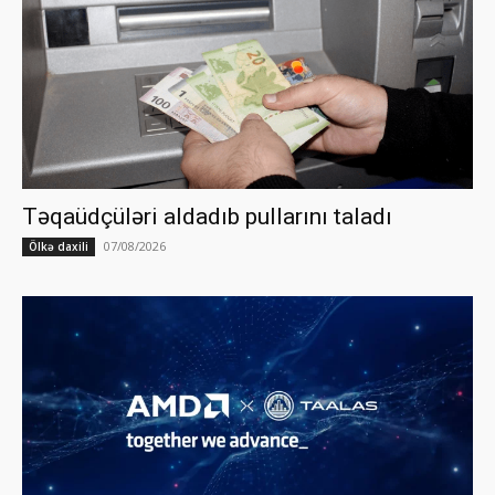
Təqaüdçüləri aldadıb pullarını taladı
07/08/2026
Ölkə daxili