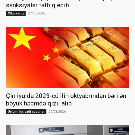
sanksiyalar tətbiq edib
07/08/2026
Ölkə xarici
Çin iyulda 2023-cü ilin oktyabrından bəri ən
böyük həcmdə qızıl alıb
07/08/2026
Ümumi iqtisadi xəbərlər