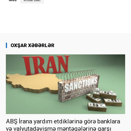
TAGS
Kristal Bakı
OXŞAR XƏBƏRLƏR
ABŞ İrana yardım etdiklərinə görə banklara
və valyutadəyişmə məntəqələrinə qarşı