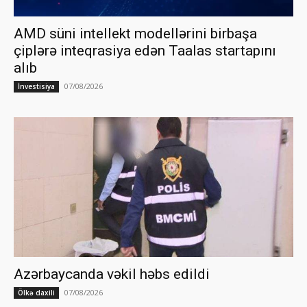
AMD süni intellekt modellərini birbaşa
çiplərə inteqrasiya edən Taalas startapını
alıb
07/08/2026
İnvestisiya
Azərbaycanda vəkil həbs edildi
07/08/2026
Ölkə daxili