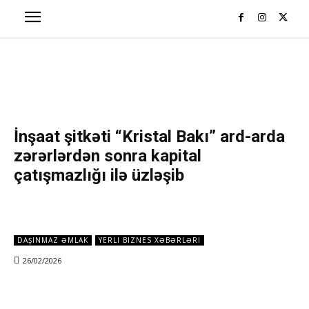
İnşaat şitkəti “Kristal Bakı” ard-arda
zərərlərdən sonra kapital
çatışmazlığı ilə üzləşib
DAŞINMAZ ƏMLAK
YERLI BIZNES XƏBƏRLƏRI
26/02/2026