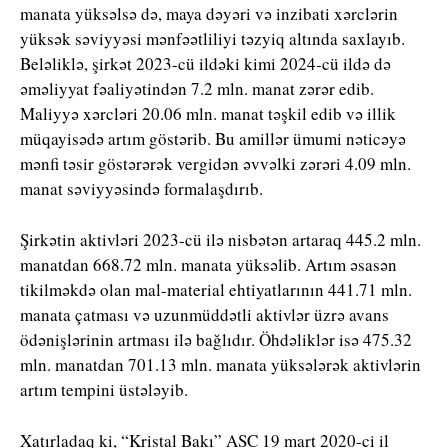
manata yüksəlsə də, maya dəyəri və inzibati xərclərin
yüksək səviyyəsi mənfəətliliyi təzyiq altında saxlayıb.
Beləliklə, şirkət 2023-cü ildəki kimi 2024-cü ildə də
əməliyyat fəaliyətindən 7.2 mln. manat zərər edib.
Maliyyə xərcləri 20.06 mln. manat təşkil edib və illik
müqayisədə artım göstərib. Bu amillər ümumi nəticəyə
mənfi təsir göstərərək vergidən əvvəlki zərəri 4.09 mln.
manat səviyyəsində formalaşdırıb.
Şirkətin aktivləri 2023-cü ilə nisbətən artaraq 445.2 mln.
manatdan 668.72 mln. manata yüksəlib. Artım əsasən
tikilməkdə olan mal-material ehtiyatlarının 441.71 mln.
manata çatması və uzunmüddətli aktivlər üzrə avans
ödənişlərinin artması ilə bağlıdır. Öhdəliklər isə 475.32
mln. manatdan 701.13 mln. manata yüksələrək aktivlərin
artım tempini üstələyib.
Xatırladaq ki, “Kristal Bakı” ASC 19 mart 2020-ci il