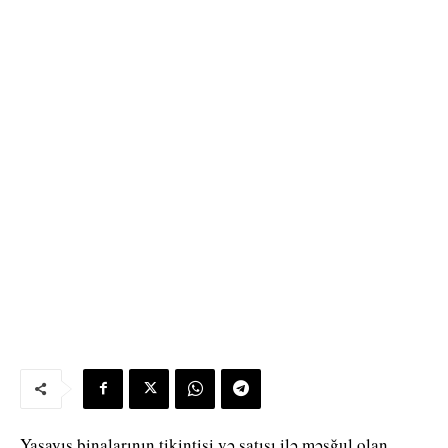
Yaşayış binalarının tikintisi və satışı ilə məşğul olan