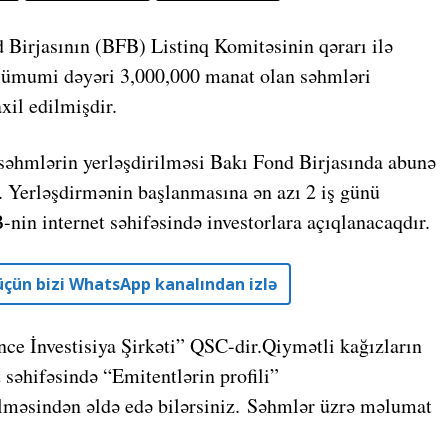
 Birjasının (BFB) Listinq Komitəsinin qərarı ilə
mi dəyəri 3,000,000 manat olan səhmləri
xil edilmişdir.
 səhmlərin yerləşdirilməsi Bakı Fond Birjasında abunə
ir. Yerləşdirmənin başlanmasına ən azı 2 iş günü
-nin internet səhifəsində investorlara açıqlanacaqdır.
r üçün bizi WhatsApp kanalından izlə
ce İnvestisiya Şirkəti” QSC-dir.Qiymətli kağızların
 səhifəsində “Emitentlərin profili”
lməsindən əldə edə bilərsiniz. Səhmlər üzrə məlumat