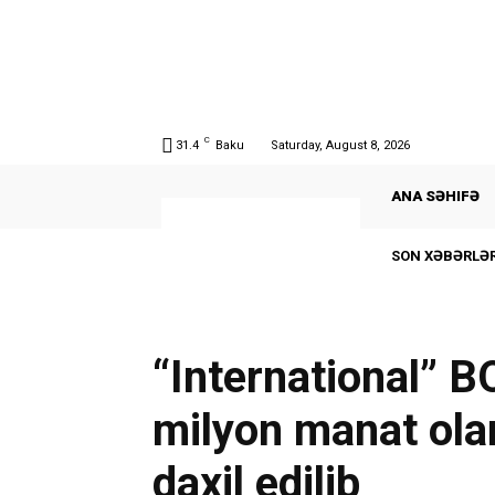
C
31.4
Baku
Saturday, August 8, 2026
ANA SƏHIFƏ
SON XƏBƏRLƏR
“International” B
milyon manat olan
daxil edilib