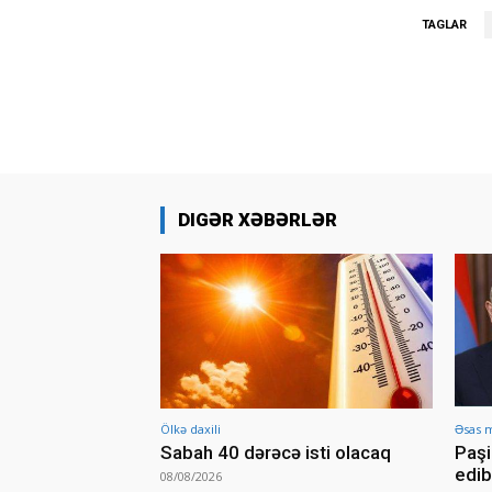
TAGLAR
DIGƏR XƏBƏRLƏR
Ölkə daxili
Əsas 
Sabah 40 dərəcə isti olacaq
Paşi
edib
08/08/2026