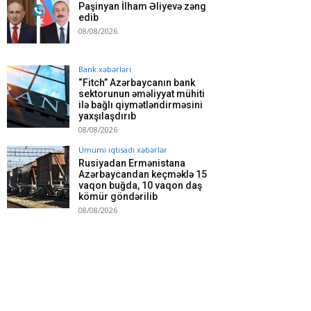
Paşinyan İlham Əliyevə zəng
edib
08/08/2026
Bank xəbərləri
“Fitch” Azərbaycanın bank
sektorunun əməliyyat mühiti
ilə bağlı qiymətləndirməsini
yaxşılaşdırıb
08/08/2026
Ümumi iqtisadi xəbərlər
Rusiyadan Ermənistana
Azərbaycandan keçməklə 15
vaqon buğda, 10 vaqon daş
kömür göndərilib
08/08/2026