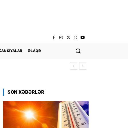
KANSIYALAR
ƏLAQƏ
SON XƏBƏRLƏR