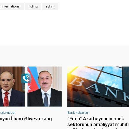
International
listinq
səhm
məlumatlar
Bank xəbərləri
nyan İlham Əliyevə zəng
“Fitch” Azərbaycanın bank
sektorunun əməliyyat mühiti 