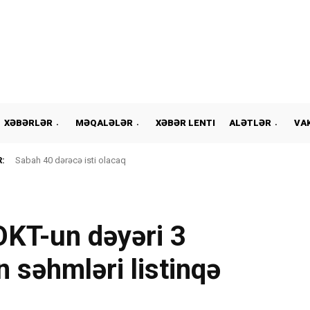
XƏBƏRLƏR
MƏQALƏLƏR
XƏBƏR LENTI
ALƏTLƏR
VA
:
Sabah 40 dərəcə isti olacaq
OKT-un dəyəri 3
 səhmləri listinqə