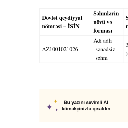
Səhmlərin
Dövlət qeydiyyat
növü və
nömrəsi – İSİN
forması
Adi adlı
AZ1001021026
sənədsiz
)
səhm
✦
Bu yazını sevimli AI
✦
köməkçinizlə qısaldın
✦