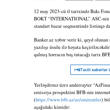
12 may 2023-cü il tarixində Bakı Fond
BOKT “INTERNATIONAL” ASC-nin ümu
standart bazar seqmentində listinqə da
Banker.az xəbər verir ki, qeyd olunan
yazılışı üsulu ilə həyata keçiriləcəkd
qalmış hərracın baş tutacağı tarix BFB
⚡️📲Təcili xəbərlə
Yerləşdirmə üzrə anderrayter “AzFinan
emissiya prospektini BFB-nin internet
(
https://www.bfb.az/az/emitentler
) bö
aşağıdakı kimidir: