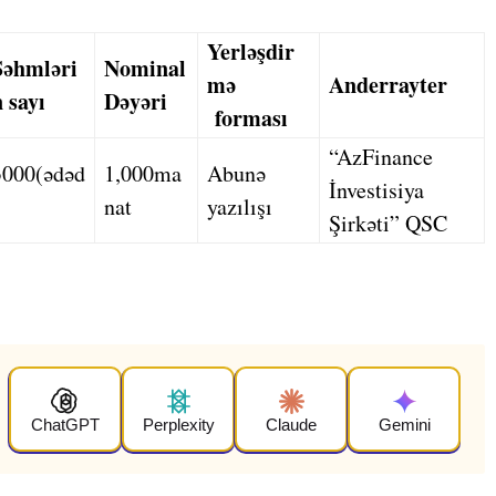
Yerləşdir
Səhmləri
Nominal
mə
Anderrayter
n sayı
Dəyəri
forması
“AzFinance
3000(ədəd
1,000ma
Abunə
İnvestisiya
nat
yazılışı
Şirkəti” QSC
ChatGPT
Perplexity
Claude
Gemini