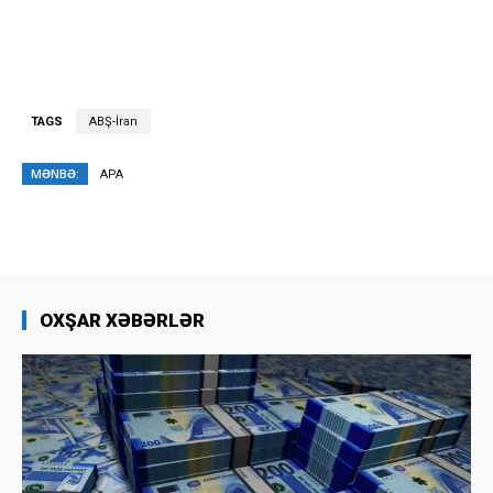
TAGS
ABŞ-İran
MƏNBƏ:
APA
OXŞAR XƏBƏRLƏR