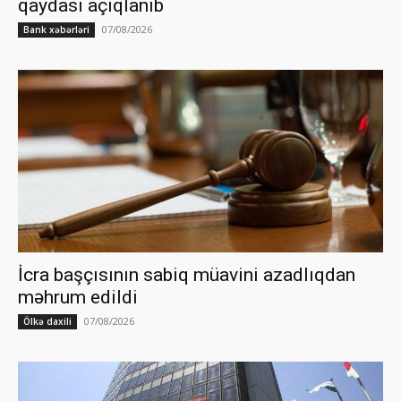
qaydası açıqlanıb
07/08/2026
Bank xəbərləri
İcra başçısının sabiq müavini azadlıqdan
məhrum edildi
07/08/2026
Ölkə daxili