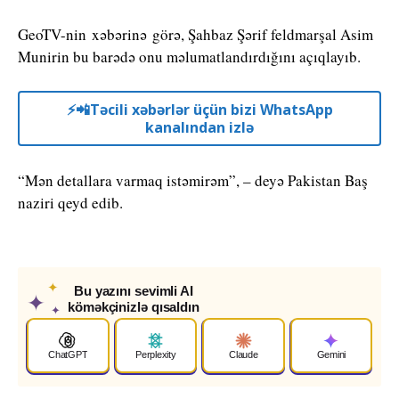
GeoTV-nin xəbərinə görə, Şahbaz Şərif feldmarşal Asim
Munirin bu barədə onu məlumatlandırdığını açıqlayıb.
⚡️📲Təcili xəbərlər üçün bizi WhatsApp
kanalından izlə
“Mən detallara varmaq istəmirəm”, – deyə Pakistan Baş
naziri qeyd edib.
✦
Bu yazını sevimli AI
✦
köməkçinizlə qısaldın
✦
ChatGPT
Perplexity
Claude
Gemini