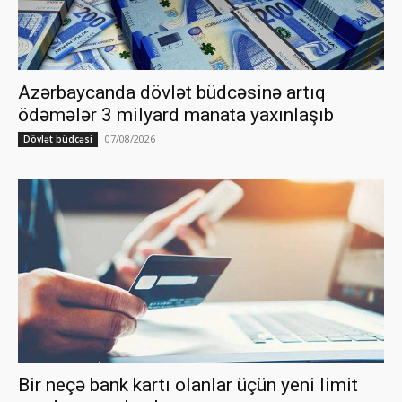
Azərbaycanda dövlət büdcəsinə artıq
ödəmələr 3 milyard manata yaxınlaşıb
07/08/2026
Dövlət büdcəsi
Bir neçə bank kartı olanlar üçün yeni limit