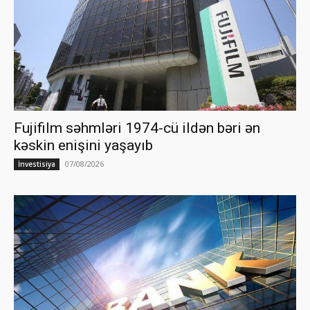
Fujifilm səhmləri 1974-cü ildən bəri ən
kəskin enişini yaşayıb
07/08/2026
İnvestisiya