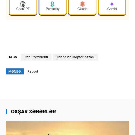
ChatGPT
Perplexity
Claude
Gemini
TAGS
İran Prezidenti
iranda helikopter qəzası
MƏNBƏ:
Report
OXŞAR XƏBƏRLƏR