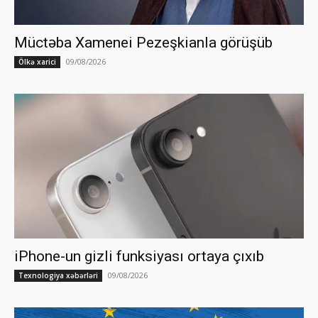
Müctəba Xamenei Pezeşkianla görüşüb
09/08/2026
Ölkə xarici
iPhone-un gizli funksiyası ortaya çıxıb
09/08/2026
Texnologiya xəbərləri