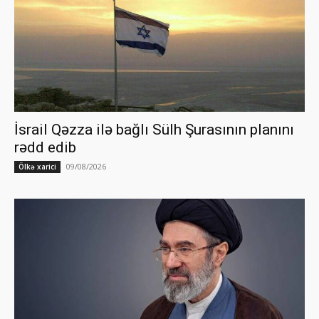
İsrail Qəzza ilə bağlı Sülh Şurasının planını
rədd edib
09/08/2026
Ölkə xarici