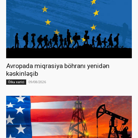
Avropada miqrasiya böhranı yenidən
kəskinləşib
09/08/2026
Ölkə xarici