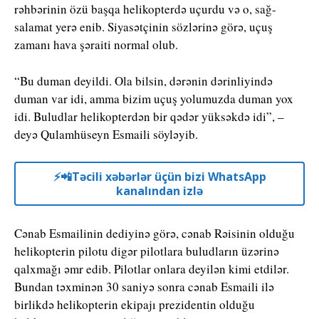
rəhbərinin özü başqa helikopterdə uçurdu və o, sağ-
salamat yerə enib. Siyasətçinin sözlərinə görə, uçuş
zamanı hava şəraiti normal olub.
“Bu duman deyildi. Ola bilsin, dərənin dərinliyində
duman var idi, amma bizim uçuş yolumuzda duman yox
idi. Buludlar helikopterdən bir qədər yüksəkdə idi”, –
deyə Qulamhüseyn Esmaili söyləyib.
⚡️📲Təcili xəbərlər üçün bizi WhatsApp
kanalından izlə
Cənab Esmailinin dediyinə görə, cənab Rəisinin olduğu
helikopterin pilotu digər pilotlara buludların üzərinə
qalxmağı əmr edib. Pilotlar onlara deyilən kimi etdilər.
Bundan təxminən 30 saniyə sonra cənab Esmaili ilə
birlikdə helikopterin ekipajı prezidentin olduğu