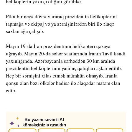
helikopterin yoxa çıxdığını görüblər.
Pilot bir neçə dövrə vuraraq prezidentin helikopterini
tapmağa və ekipaj və ya sərnişinlərdən biri ilə əlaqə
saxlamağa çalışıb.
Mayın 19-da İran prezidentinin helikopteri qəzaya
uğrayıb. Mayın 20-də səhər saatlarında İranın Tavil kəndi
yaxınlığında, Azərbaycanla sərhəddən 30 km aralıda
prezidentin helikopterinin yanmış qalıqları aşkar edilib.
Heç bir sərnişini xilas etmək mümkün olmayıb. İranla
qonşu olan bəzi ölkələr hadisə ilə əlaqədar matəm elan
edib.
✦
Bu yazını sevimli AI
✦
köməkçinizlə qısaldın
✦