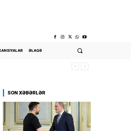
KANSIYALAR
ƏLAQƏ
SON XƏBƏRLƏR