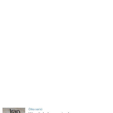
Ölkə xarici