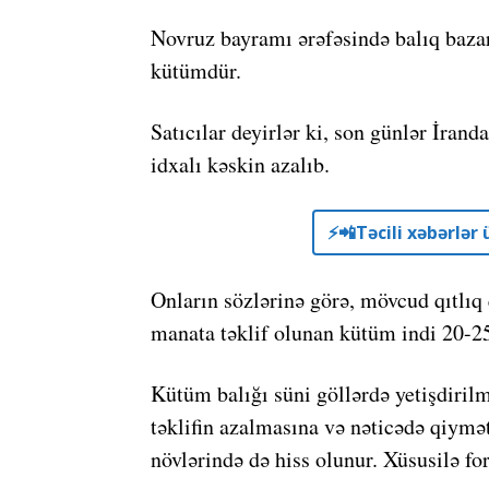
Novruz bayramı ərəfəsində balıq bazar
kütümdür.
Satıcılar deyirlər ki, son günlər İra
idxalı kəskin azalıb.
⚡️📲Təcili xəbərlə
Onların sözlərinə görə, mövcud qıtlıq 
manata təklif olunan kütüm indi 20-2
Kütüm balığı süni göllərdə yetişdirilm
təklifin azalmasına və nəticədə qiymə
növlərində də hiss olunur. Xüsusilə for