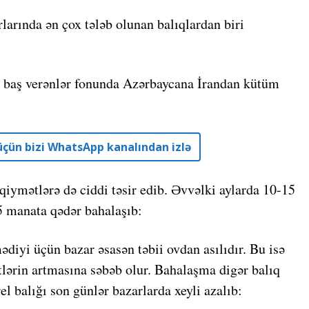
larında ən çox tələb olunan balıqlardan biri
nda baş verənlər fonunda Azərbaycana İrandan kütüm
r üçün bizi WhatsApp kanalından izlə
qiymətlərə də ciddi təsir edib. Əvvəlki aylarda 10-15
5 manata qədər bahalaşıb:
ədiyi üçün bazar əsasən təbii ovdan asılıdır. Bu isə
tlərin artmasına səbəb olur. Bahalaşma digər balıq
el balığı son günlər bazarlarda xeyli azalıb: