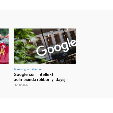
Texnologiya xəbərləri
Google süni intellekt
bölməsində rəhbərliyi dəyişir
06/08/2026