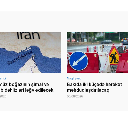
arici
Nəqliyyat
üz boğazının şimal və
Bakıda iki küçədə hərəkət
b dəhlizləri ləğv ediləcək
məhdudlaşdırılacaq
2026
06/08/2026