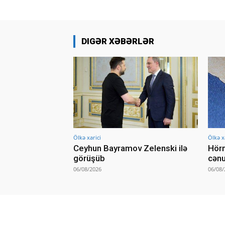
DIGƏR XƏBƏRLƏR
Ölkə xarici
Ölkə x
Ceyhun Bayramov Zelenski ilə
Hörm
görüşüb
cənu
06/08/2026
06/08/