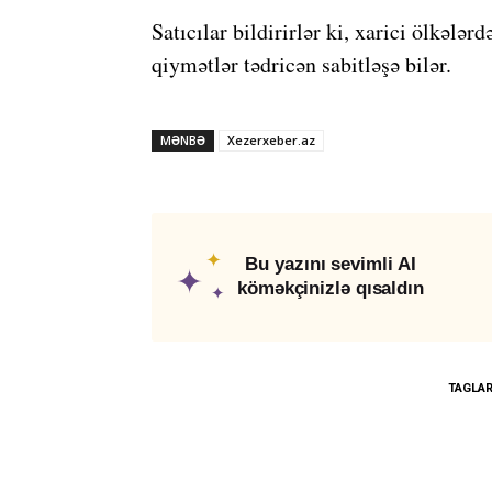
Satıcılar bildirirlər ki, xarici ölkələ
qiymətlər tədricən sabitləşə bilər.
MƏNBƏ
Xezerxeber.az
✦
Bu yazını sevimli AI
✦
köməkçinizlə qısaldın
✦
TAGLA