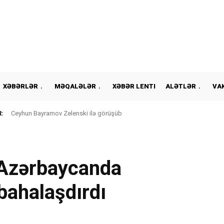
XƏBƏRLƏR
MƏQALƏLƏR
XƏBƏR LENTI
ALƏTLƏR
VA
:
Ceyhun Bayramov Zelenski ilə görüşüb
 Azərbaycanda
 bahalaşdırdı