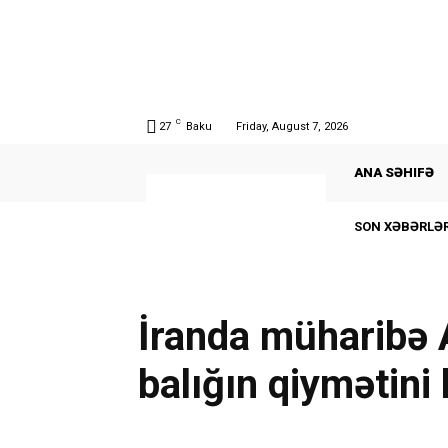
C
27
Baku
Friday, August 7, 2026
ANA SƏHIFƏ
SON XƏBƏRLƏR
İranda müharibə
balığın qiymətini