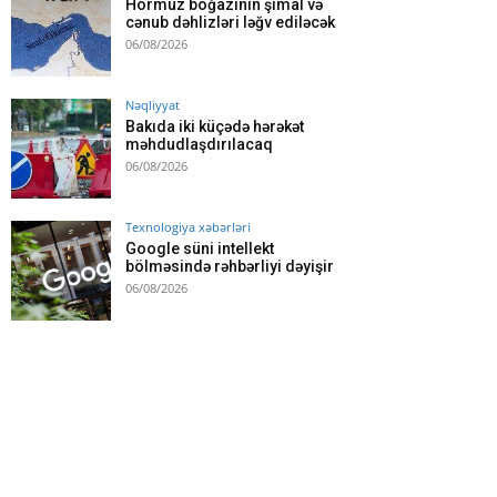
Hörmüz boğazının şimal və
cənub dəhlizləri ləğv ediləcək
06/08/2026
Nəqliyyat
Bakıda iki küçədə hərəkət
məhdudlaşdırılacaq
06/08/2026
Texnologiya xəbərləri
Google süni intellekt
bölməsində rəhbərliyi dəyişir
06/08/2026