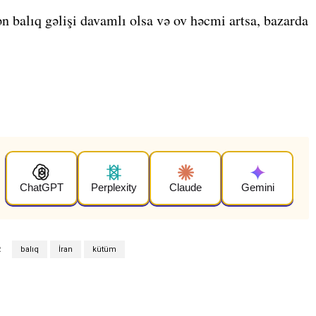
rdən balıq gəlişi davamlı olsa və ov həcmi artsa, bazarda
ChatGPT
Perplexity
Claude
Gemini
R
balıq
İran
kütüm