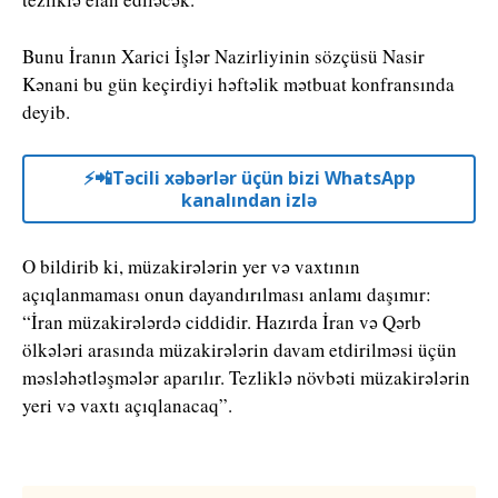
Bunu İranın Xarici İşlər Nazirliyinin sözçüsü Nasir
Kənani bu gün keçirdiyi həftəlik mətbuat konfransında
deyib.
⚡️📲Təcili xəbərlər üçün bizi WhatsApp
kanalından izlə
O bildirib ki, müzakirələrin yer və vaxtının
açıqlanmaması onun dayandırılması anlamı daşımır:
“İran müzakirələrdə ciddidir. Hazırda İran və Qərb
ölkələri arasında müzakirələrin davam etdirilməsi üçün
məsləhətləşmələr aparılır. Tezliklə növbəti müzakirələrin
yeri və vaxtı açıqlanacaq”.