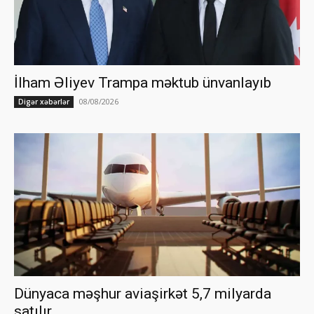
İlham Əliyev Trampa məktub ünvanlayıb
08/08/2026
Digər xəbərlər
Dünyaca məşhur aviaşirkət 5,7 milyarda
satılır