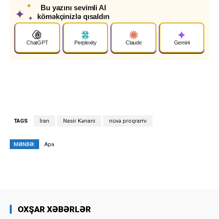
✦
Bu yazını sevimli AI
✦
köməkçinizlə qısaldın
✦
ChatGPT
Perplexity
Claude
Gemini
TAGS
İran
Nasir Kənani
nüvə proqramı
MƏNBƏ:
Apa
OXŞAR XƏBƏRLƏR