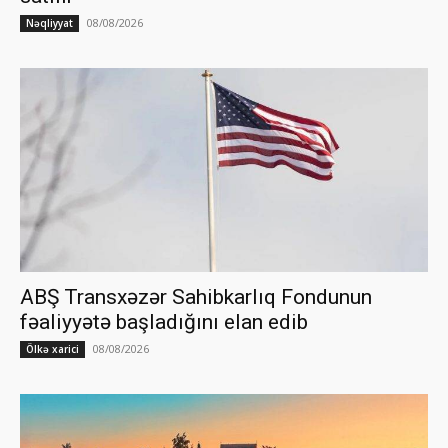
08/08/2026
Nəqliyyat
ABŞ Transxəzər Sahibkarlıq Fondunun
fəaliyyətə başladığını elan edib
08/08/2026
Ölkə xarici