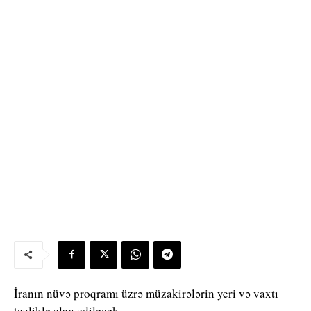
İranın nüvə proqramı üzrə müzakirələrin yeri və vaxtı
tezliklə elan ediləcək.