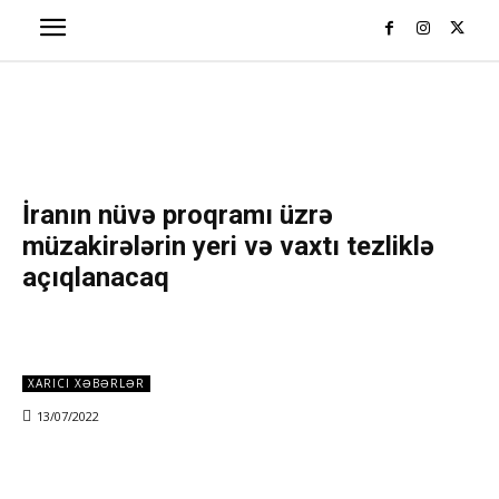
İranın nüvə proqramı üzrə
müzakirələrin yeri və vaxtı tezliklə
açıqlanacaq
XARICI XƏBƏRLƏR
13/07/2022