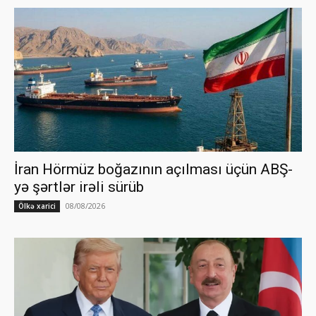
İran Hörmüz boğazının açılması üçün ABŞ-
yə şərtlər irəli sürüb
08/08/2026
Ölkə xarici