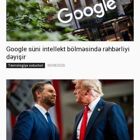
Google süni intellekt bölməsində rəhbərliyi
dəyişir
06/08/2026
Texnologiya xəbərləri