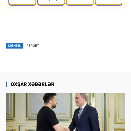
MƏNBƏ:
REPORT
OXŞAR XƏBƏRLƏR