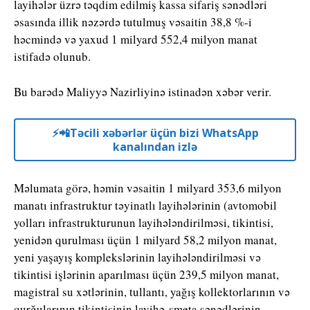
layihələr üzrə təqdim edilmiş kassa sifariş sənədləri
əsasında illik nəzərdə tutulmuş vəsaitin 38,8 %-i
həcmində və yaxud 1 milyard 552,4 milyon manat
istifadə olunub.
Bu barədə Maliyyə Nazirliyinə istinadən xəbər verir.
⚡️📲Təcili xəbərlər üçün bizi WhatsApp
kanalından izlə
Məlumata görə, həmin vəsaitin 1 milyard 353,6 milyon
manatı infrastruktur təyinatlı layihələrinin (avtomobil
yolları infrastrukturunun layihələndirilməsi, tikintisi,
yenidən qurulması üçün 1 milyard 58,2 milyon manat,
yeni yaşayış komplekslərinin layihələndirilməsi və
tikintisi işlərinin aparılması üçün 239,5 milyon manat,
magistral su xətlərinin, tullantı, yağış kollektorlarının və
qurğularının tikintisinin layihə-smeta sənədlərinin