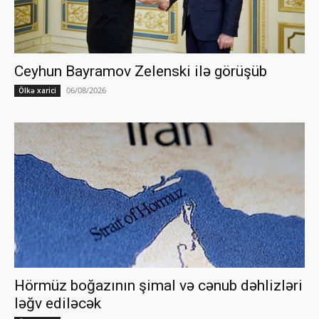
Ceyhun Bayramov Zelenski ilə görüşüb
06/08/2026
Ölkə xarici
Hörmüz boğazının şimal və cənub dəhlizləri
ləğv ediləcək