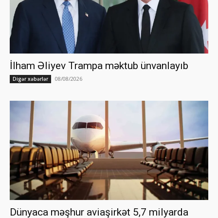
İlham Əliyev Trampa məktub ünvanlayıb
08/08/2026
Digər xəbərlər
Dünyaca məşhur aviaşirkət 5,7 milyarda