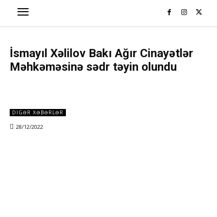
İsmayıl Xəlilov Bakı Ağır Cinayətlər
Məhkəməsinə sədr təyin olundu
DIGƏR XƏBƏRLƏR
28/12/2022