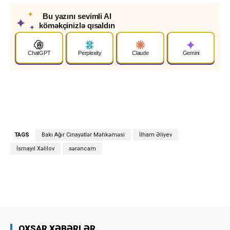
✦
Bu yazını sevimli AI
✦
köməkçinizlə qısaldın
✦
ChatGPT
Perplexity
Claude
Gemini
TAGS
Bakı Ağır Cinayətlər Məhkəməsi
İlham Əliyev
İsmayıl Xəlilov
sərəncam
OXŞAR XƏBƏRLƏR