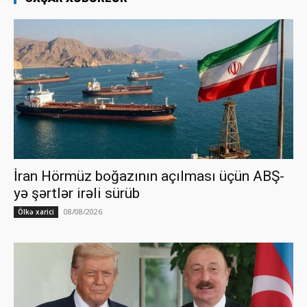
İran Hörmüz boğazının açılması üçün ABŞ-
yə şərtlər irəli sürüb
08/08/2026
Ölkə xarici