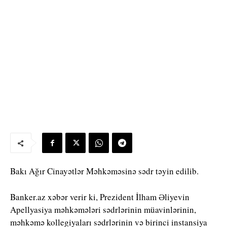
Bakı Ağır Cinayətlər Məhkəməsinə sədr təyin edilib.
Banker.az xəbər verir ki, Prezident İlham Əliyevin
Apellyasiya məhkəmələri sədrlərinin müavinlərinin,
məhkəmə kollegiyaları sədrlərinin və birinci instansiya