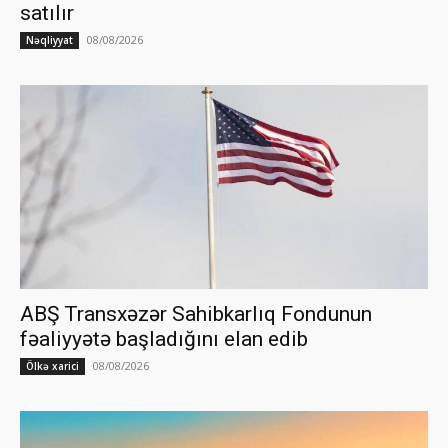
satılır
08/08/2026
Nəqliyyat
ABŞ Transxəzər Sahibkarlıq Fondunun
fəaliyyətə başladığını elan edib
08/08/2026
Ölkə xarici