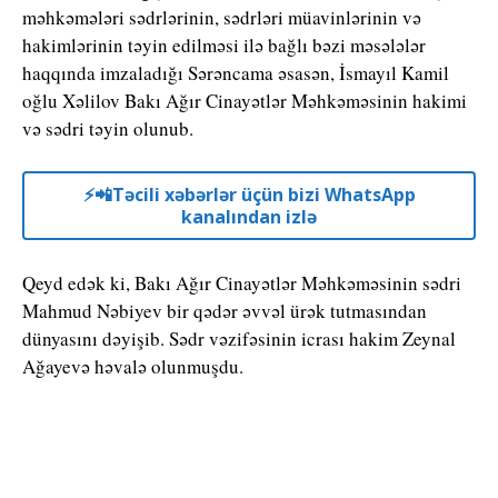
məhkəmələri sədrlərinin, sədrləri müavinlərinin və
hakimlərinin təyin edilməsi ilə bağlı bəzi məsələlər
haqqında imzaladığı Sərəncama əsasən, İsmayıl Kamil
oğlu Xəlilov Bakı Ağır Cinayətlər Məhkəməsinin hakimi
və sədri təyin olunub.
⚡️📲Təcili xəbərlər üçün bizi WhatsApp
kanalından izlə
Qeyd edək ki, Bakı Ağır Cinayətlər Məhkəməsinin sədri
Mahmud Nəbiyev bir qədər əvvəl ürək tutmasından
dünyasını dəyişib. Sədr vəzifəsinin icrası hakim Zeynal
Ağayevə həvalə olunmuşdu.