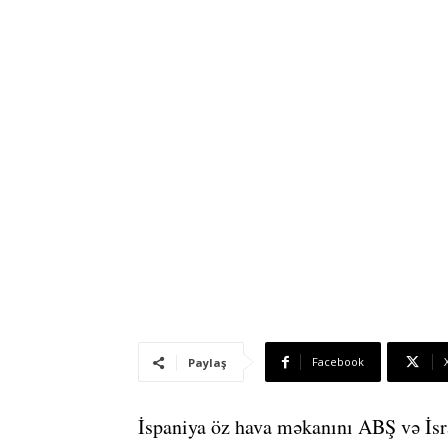
Facebook
Paylaş
İspaniya öz hava məkanını ABŞ və İsra