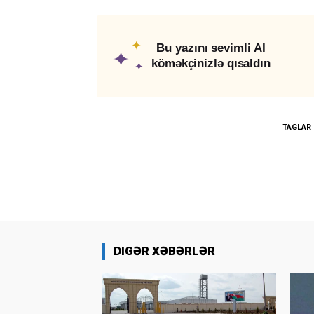
✦
Bu yazını sevimli AI
✦
köməkçinizlə qısaldın
✦
TAGLAR
DIGƏR XƏBƏRLƏR