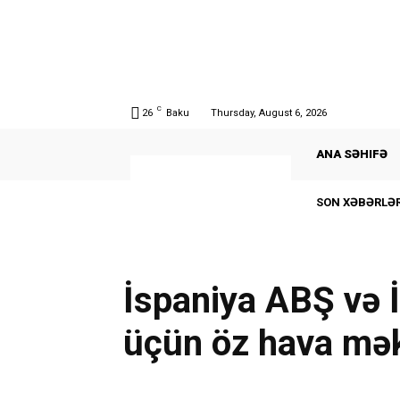
C
26
Baku
Thursday, August 6, 2026
ANA SƏHIFƏ
SON XƏBƏRLƏR
İspaniya ABŞ və İs
üçün öz hava mək