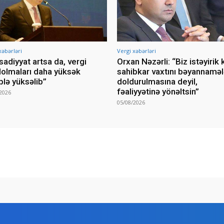
xəbərləri
Vergi xəbərləri
isadiyyat artsa da, vergi
Orxan Nəzərli: “Biz istəyirik k
lolmaları daha yüksək
sahibkar vaxtını bəyannaməl
lə yüksəlib”
doldurulmasına deyil,
fəaliyyətinə yönəltsin”
2026
05/08/2026