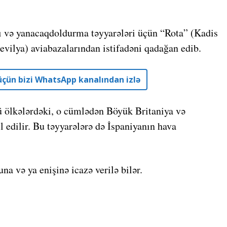
cı və yanacaqdoldurma təyyarələri üçün “Rota” (Kadis
evilya) aviabazalarından istifadəni qadağan edib.
r üçün bizi WhatsApp kanalından izlə
 ölkələrdəki, o cümlədən Böyük Britaniya və
 edilir. Bu təyyarələrə də İspaniyanın hava
na və ya enişinə icazə verilə bilər.