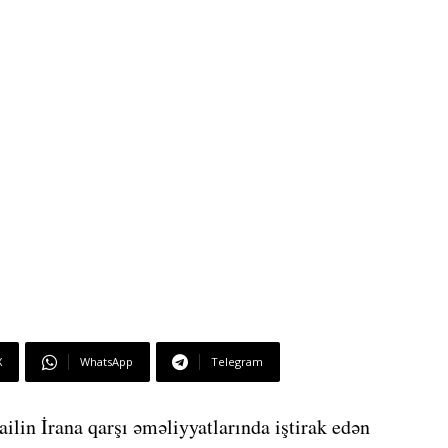
X
WhatsApp
Telegram
ilin İrana qarşı əməliyyatlarında iştirak edən