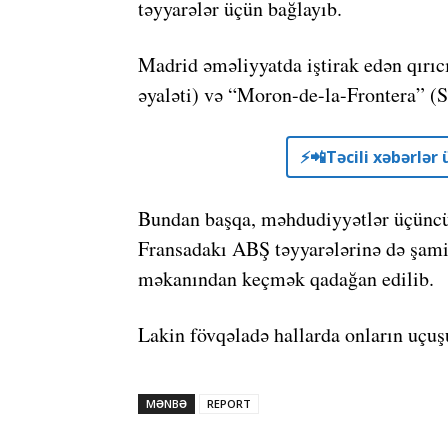
təyyarələr üçün bağlayıb.
Madrid əməliyyatda iştirak edən qırı
əyaləti) və “Moron-de-la-Frontera” (S
⚡️📲Təcili xəbərlə
Bundan başqa, məhdudiyyətlər üçüncü
Fransadakı ABŞ təyyarələrinə də şamil
məkanından keçmək qadağan edilib.
Lakin fövqəladə hallarda onların uçuşu
MƏNBƏ
REPORT