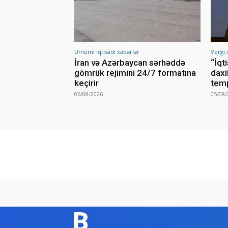
Ümumi iqtisadi xəbərlər
Vergi 
İran və Azərbaycan sərhəddə
“İqt
gömrük rejimini 24/7 formatına
daxi
keçirir
temp
06/08/2026
05/08/
B