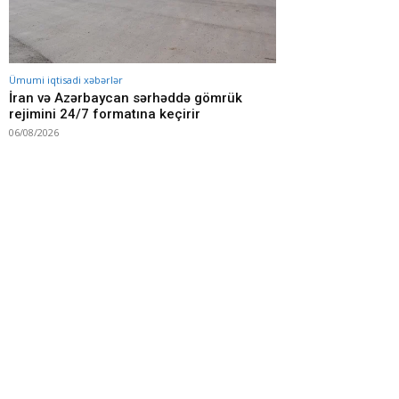
Ümumi iqtisadi xəbərlər
İran və Azərbaycan sərhəddə gömrük
rejimini 24/7 formatına keçirir
06/08/2026