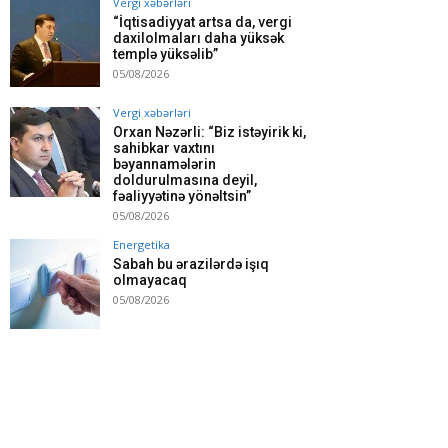
Vergi xəbərləri
“İqtisadiyyat artsa da, vergi
daxilolmaları daha yüksək
templə yüksəlib”
05/08/2026
Vergi xəbərləri
Orxan Nəzərli: “Biz istəyirik ki,
sahibkar vaxtını
bəyannamələrin
doldurulmasına deyil,
fəaliyyətinə yönəltsin”
05/08/2026
Energetika
Sabah bu ərazilərdə işıq
olmayacaq
05/08/2026