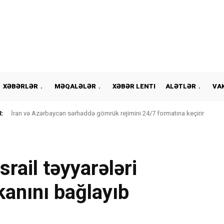
XƏBƏRLƏR
MƏQALƏLƏR
XƏBƏR LENTI
ALƏTLƏR
VA
:
İran və Azərbaycan sərhəddə gömrük rejimini 24/7 formatına keçirir
rail təyyarələri
anını bağlayıb