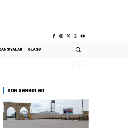
KANSIYALAR
ƏLAQƏ
SON XƏBƏRLƏR