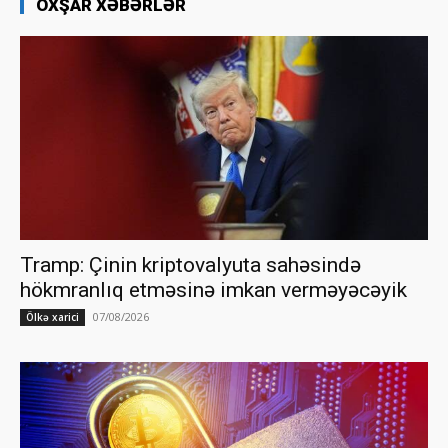
OXŞAR XƏBƏRLƏR
Tramp: Çinin kriptovalyuta sahəsində
hökmranlıq etməsinə imkan verməyəcəyik
07/08/2026
Ölkə xarici