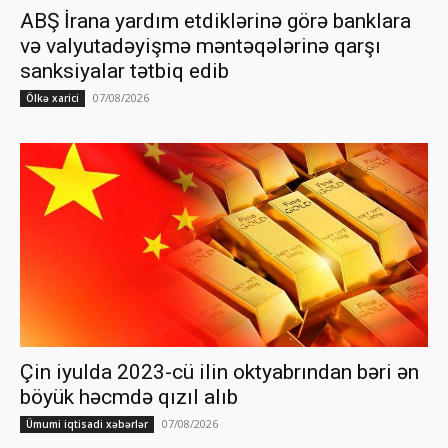
ABŞ İrana yardım etdiklərinə görə banklara
və valyutadəyişmə məntəqələrinə qarşı
sanksiyalar tətbiq edib
07/08/2026
Ölkə xarici
Çin iyulda 2023-cü ilin oktyabrından bəri ən
böyük həcmdə qızıl alıb
07/08/2026
Ümumi iqtisadi xəbərlər