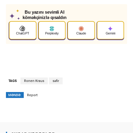
✦
Bu yazını sevimli AI
✦
köməkçinizlə qısaldın
✦
ChatGPT
Perplexity
Claude
Gemini
TAGS
Ronen Kraus
səfir
MƏNBƏ:
Report