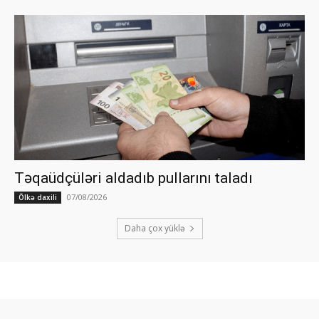
Təqaüdçüləri aldadıb pullarını taladı
07/08/2026
Ölkə daxili
Daha çox yüklə