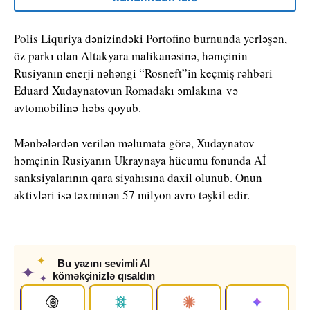
Polis Liquriya dənizindəki Portofino burnunda yerləşən,
öz parkı olan Altakyara malikanəsinə, həmçinin
Rusiyanın enerji nəhəngi “Rosneft”in keçmiş rəhbəri
Eduard Xudaynatovun Romadakı əmlakına və
avtomobilinə həbs qoyub.
Mənbələrdən verilən məlumata görə, Xudaynatov
həmçinin Rusiyanın Ukraynaya hücumu fonunda Aİ
sanksiyalarının qara siyahısına daxil olunub. Onun
aktivləri isə təxminən 57 milyon avro təşkil edir.
✦
Bu yazını sevimli AI
✦
köməkçinizlə qısaldın
✦