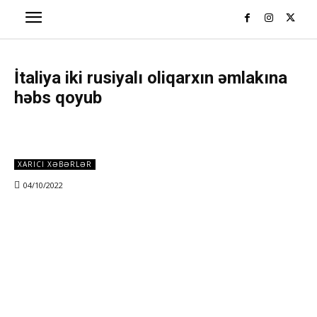
İtaliya iki rusiyalı oliqarxın əmlakına
həbs qoyub
XARICI XƏBƏRLƏR
04/10/2022