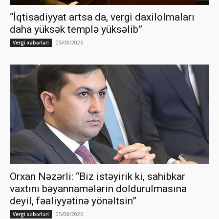
“İqtisadiyyat artsa da, vergi daxilolmaları
daha yüksək templə yüksəlib”
05/08/2026
Vergi xəbərləri
Orxan Nəzərli: “Biz istəyirik ki, sahibkar
vaxtını bəyannamələrin doldurulmasına
deyil, fəaliyyətinə yönəltsin”
05/08/2026
Vergi xəbərləri