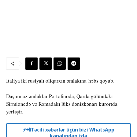
İtaliya iki rusiyalı oliqarxın əmlakına həbs qoyub.
Daşınmaz əmlaklar Portofinoda, Qarda gölündəki
Sirmionedə və Romadakı lüks dənizkənarı kurortda
yerləşir.
⚡️📲Təcili xəbərlər üçün bizi WhatsApp
kanalından izlə