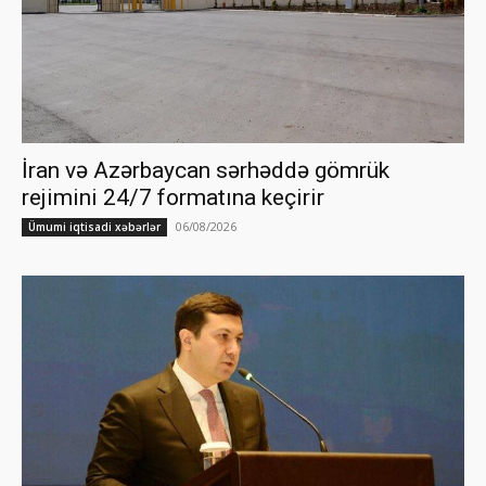
İran və Azərbaycan sərhəddə gömrük
rejimini 24/7 formatına keçirir
06/08/2026
Ümumi iqtisadi xəbərlər