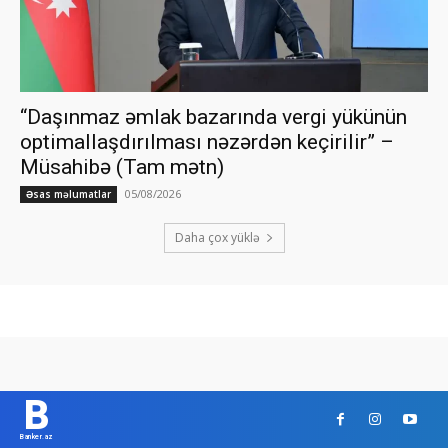
“Daşınmaz əmlak bazarında vergi yükünün
optimallaşdırılması nəzərdən keçirilir” –
Müsahibə (Tam mətn)
05/08/2026
Əsas məlumatlar
Daha çox yüklə
B
Banker.az