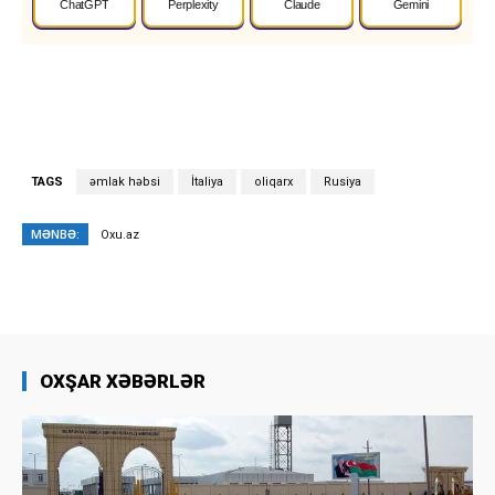
ChatGPT
Perplexity
Claude
Gemini
TAGS
əmlak həbsi
İtaliya
oliqarx
Rusiya
MƏNBƏ:
Oxu.az
OXŞAR XƏBƏRLƏR