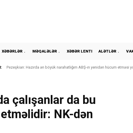
XƏBƏRLƏR
MƏQALƏLƏR
XƏBƏR LENTI
ALƏTLƏR
VA
:
Pezeşkian: Hazırda ən böyük narahatlığım ABŞ-ın yenidən hücum etməsi yox
a çalışanlar da bu
 etməlidir: NK-dən