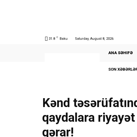
C
31.8
Baku
Saturday, August 8, 2026
ANA SƏHIFƏ
SON XƏBƏRLƏR
Kənd təsərüfatınd
qaydalara riyayət
qərar!