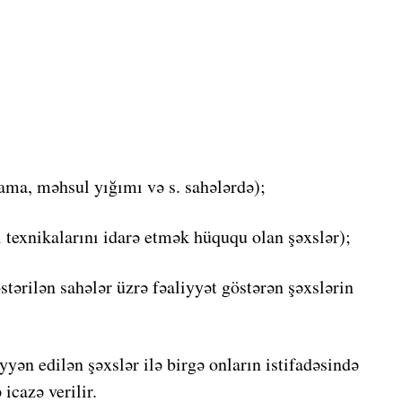
ama, məhsul yığımı və s. sahələrdə);
ı texnikalarını idarə etmək hüququ olan şəxslər);
stərilən sahələr üzrə fəaliyyət göstərən şəxslərin
yyən edilən şəxslər ilə birgə onların istifadəsində
icazə verilir.