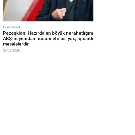
Ölkə xarici
Pezeşkian: Hazırda ən böyük narahatlığım
ABŞ-ın yenidən hücum etməsi yox, iqtisadi
məsələlərdir
08/08/2026