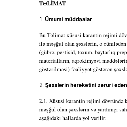
TƏLİMAT
Ümumi müddəalar
Bu Təlimat xüsusi karantin rejimi döv
ilə məşğul olan şəxslərin, o cümlədən
(gübrə, pestisid, toxum, baytarlıq prep
materialların, aqrokimyəvi maddələrin)
göstərilməsi) fəaliyyət göstərən şəxsl
Şəxslərin hərəkətini zəruri edən
2.1. Xüsusi karantin rejimi dövründə k
məşğul olan şəxslərin və yardımçı sah
aşağıdakı hallarda yol verilir: