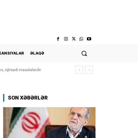
KANSIYALAR
ƏLAQƏ
, iqtisadi məsələlərdir
SON XƏBƏRLƏR