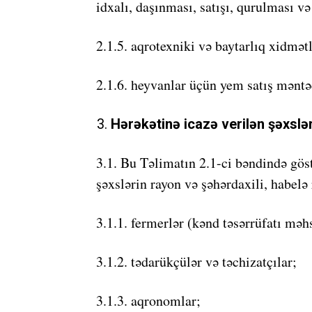
idxalı, daşınması, satışı, qurulması və 
2.1.5. aqrotexniki və baytarlıq xidmət
2.1.6. heyvanlar üçün yem satış məntəq
Hərəkətinə icazə verilən şəxslər
3.1. Bu Təlimatın 2.1-ci bəndində göst
şəxslərin rayon və şəhərdaxili, habelə 
3.1.1. fermerlər (kənd təsərrüfatı məhs
3.1.2. tədarükçülər və təchizatçılar;
3.1.3. aqronomlar;