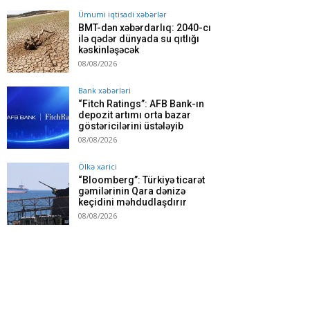
Ümumi iqtisadi xəbərlər
BMT-dən xəbərdarlıq: 2040-cı
ilə qədər dünyada su qıtlığı
kəskinləşəcək
08/08/2026
Bank xəbərləri
“Fitch Ratings”: AFB Bank-ın
depozit artımı orta bazar
göstəricilərini üstələyib
08/08/2026
Ölkə xarici
“Bloomberg”: Türkiyə ticarət
gəmilərinin Qara dənizə
keçidini məhdudlaşdırır
08/08/2026