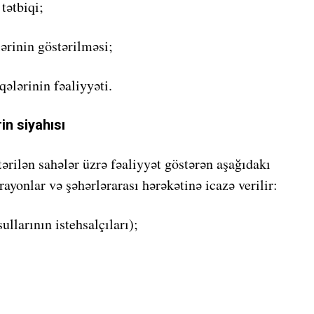
tətbiqi;
lərinin göstərilməsi;
ələrinin fəaliyyəti.
in siyahısı
ərilən sahələr üzrə fəaliyyət göstərən aşağıdakı
rayonlar və şəhərlərarası hərəkətinə icazə verilir:
ullarının istehsalçıları);