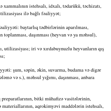
ə xammalının istehsalı, idxalı, tədarükü, təchizatı,
ilizasiyası ilə bağlı fəaliyyət;
aliyyəti: baytarlıq tədbirlərinin aparılması,
n toplanması, daşınması (heyvan və ya məhsul),
, utilizasiyası; iri və xırdabuynuzlu heyvanların qış
sı;
liyyəti: şum, səpin, əkin, suvarma, budama və digər
ələmə və s.), məhsul yığımı, daşınması, anbara
q preparatlarının, bitki mühafizə vasitələrinin,
ə materiallarının, aqrokimyəvi maddələrin istehsalı,