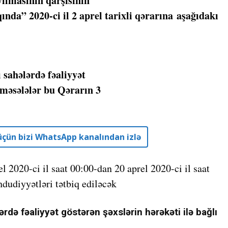
yılmasının qarşısının
ında” 2020-ci il 2 aprel tarixli qərarına aşağıdakı
 sahələrdə fəaliyyət
ı məsələlər bu Qərarın 3
r üçün bizi WhatsApp kanalından izlə
 2020-ci il saat 00:00-dan 20 aprel 2020-ci il saat
dudiyyətləri tətbiq ediləcək
rdə fəaliyyət göstərən şəxslərin hərəkəti ilə bağlı