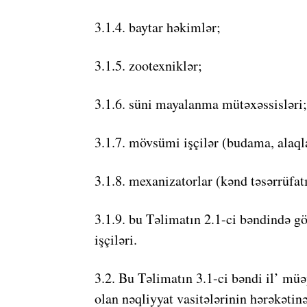
3.1.4. baytar həkimlər;
3.1.5. zootexniklər;
3.1.6. süni mayalanma mütəxəssisləri;
3.1.7. mövsümi işçilər (budama, alaql
3.1.8. mexanizatorlar (kənd təsərrüfat
3.1.9. bu Təlimatın 2.1-ci bəndində gö
işçiləri.
3.2. Bu Təlimatın 3.1-ci bəndi il’ müə
olan nəqliyyat vasitələrinin hərəkətinə 