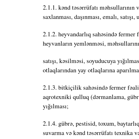
2.1.1. kənd təsərrüfatı məhsullarının v
saxlanması, daşınması, emalı, satışı, ut
2.1.2. heyvandarlıq sahəsində fermer fə
heyvanların yemlənməsi, məhsullarını
satışı, kəsilməsi, soyuducuya yığılması
otlaqlarından yay otlaqlarına aparılma
2.1.3. bitkiçilik sahəsində fermer fəa
aqrotexniki qulluq (dərmanlama, gübr
yığılması;
2.1.4. gübrə, pestisid, toxum, baytarlı
suvarma və kənd təsərrüfatı texnika v