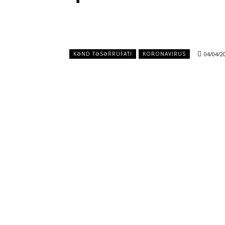
04/04/2
KƏND TƏSƏRRÜFATI
KORONAVIRUS