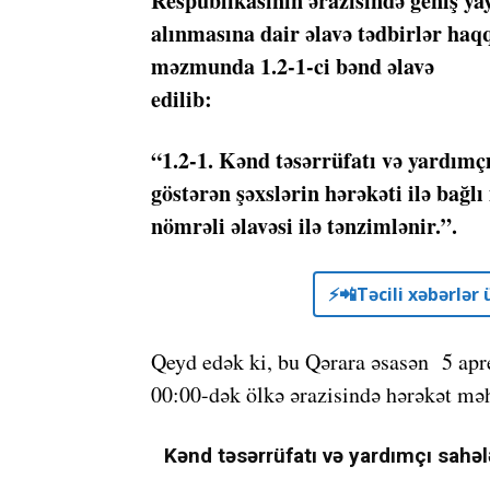
Respublikasının ərazisində geniş ya
alınmasına dair əlavə tədbirlər haqq
məzmunda 1.2-1-ci bənd əlavə
edilib:
“1.2-1. Kənd təsərrüfatı və yardımçı
göstərən şəxslərin hərəkəti ilə bağl
nömrəli əlavəsi ilə tənzimlənir.”.
⚡️📲Təcili xəbərlə
Qeyd edək ki, bu Qərara əsasən 5 aprel
00:00-dək ölkə ərazisində hərəkət məh
Kənd təsərrüfatı və yardımçı sahələ