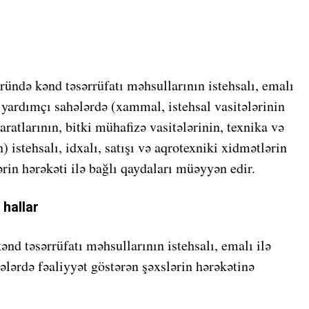
ründə kənd təsərrüfatı məhsullarının istehsalı, emalı
 yardımçı sahələrdə (xammal, istehsal vasitələrinin
aratlarının, bitki mühafizə vasitələrinin, texnika və
 istehsalı, idxalı, satışı və aqrotexniki xidmətlərin
ərin hərəkəti ilə bağlı qaydaları müəyyən edir.
 hallar
ənd təsərrüfatı məhsullarının istehsalı, emalı ilə
ələrdə fəaliyyət göstərən şəxslərin hərəkətinə