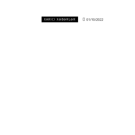
01/10/2022
XARICI XƏBƏRLƏR