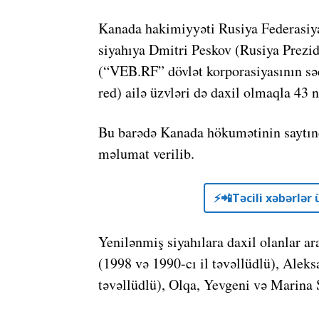
Kanada hakimiyyəti Rusiya Federasiyas
siyahıya Dmitri Peskov (Rusiya Prezid
(“VEB.RF” dövlət korporasiyasının sə
red) ailə üzvləri də daxil olmaqla 43 n
Bu barədə Kanada hökumətinin saytın
məlumat verilib.
⚡️📲Təcili xəbərlə
Yenilənmiş siyahılara daxil olanlar a
(1998 və 1990-cı il təvəllüdlü), Alek
təvəllüdlü), Olqa, Yevgeni və Marina 