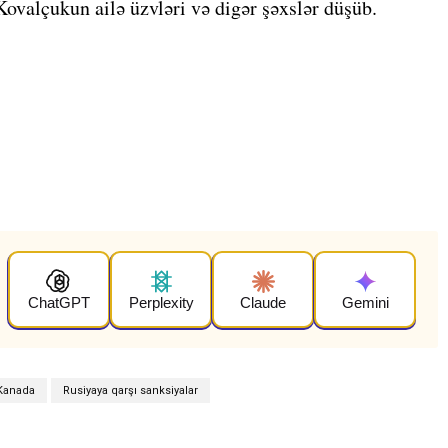
Kovalçukun ailə üzvləri və digər şəxslər düşüb.
ChatGPT
Perplexity
Claude
Gemini
Kanada
Rusiyaya qarşı sanksiyalar