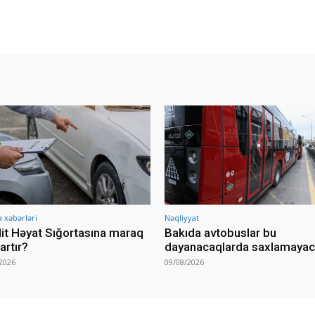
a xəbərləri
Nəqliyyat
it Həyat Sığortasına maraq
Bakıda avtobuslar bu
artır?
dayanacaqlarda saxlamaya
2026
09/08/2026