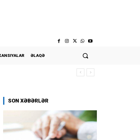
KANSIYALAR
ƏLAQƏ
SON XƏBƏRLƏR