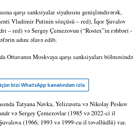
ına qarşı sanksiyalar siyahısını genişləndirərək,
enti Vladimir Putinin sözçüsü – red), İqor Şuvalov
dri – red) və Sergey Çemezovun (“Rostex”in rəhbəri -
əfərin adını əlavə edib.
da Ottavanın Moskvaya qarşı sanksiyaları bölməsində
r üçün bizi WhatsApp kanalından izlə
rasında Tatyana Navka, Yelizaveta və Nikolay Peskov
sandr və Sergey Çemezovlar (1985 və 2022-ci il
Şuvalova (1966, 1993 və 1999-cu il təvəllüdlü) var.