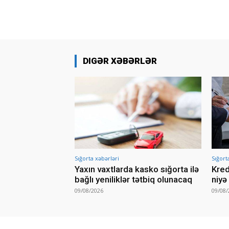
DIGƏR XƏBƏRLƏR
Sığorta xəbərləri
Sığort
Yaxın vaxtlarda kasko sığorta ilə
Kred
bağlı yeniliklər tətbiq olunacaq
niyə 
09/08/2026
09/08/