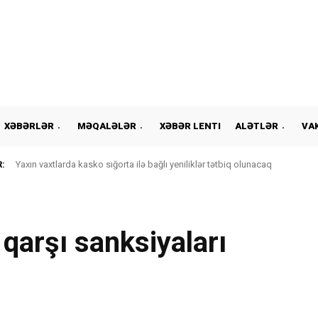
XƏBƏRLƏR
MƏQALƏLƏR
XƏBƏR LENTI
ALƏTLƏR
VA
:
Yaxın vaxtlarda kasko sığorta ilə bağlı yeniliklər tətbiq olunacaq
qarşı sanksiyaları