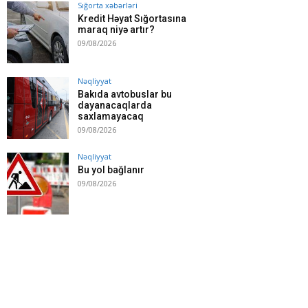
Sığorta xəbərləri
Kredit Həyat Sığortasına
maraq niyə artır?
09/08/2026
Nəqliyyat
Bakıda avtobuslar bu
dayanacaqlarda
saxlamayacaq
09/08/2026
Nəqliyyat
Bu yol bağlanır
09/08/2026