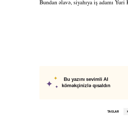
Bundan əlavə, siyahıya iş adamı Yuri 
✦
Bu yazını sevimli AI
✦
köməkçinizlə qısaldın
✦
TAGLAR