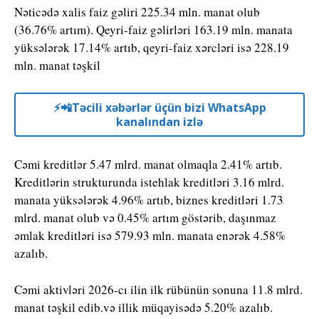
Nəticədə xalis faiz gəliri 225.34 mln. manat olub
(36.76% artım). Qeyri-faiz gəlirləri 163.19 mln. manata
yüksələrək 17.14% artıb, qeyri-faiz xərcləri isə 228.19
mln. manat təşkil
⚡️📲Təcili xəbərlər üçün bizi WhatsApp
kanalından izlə
Cəmi kreditlər 5.47 mlrd. manat olmaqla 2.41% artıb.
Kreditlərin strukturunda istehlak kreditləri 3.16 mlrd.
manata yüksələrək 4.96% artıb, biznes kreditləri 1.73
mlrd. manat olub və 0.45% artım göstərib, daşınmaz
əmlak kreditləri isə 579.93 mln. manata enərək 4.58%
azalıb.
Cəmi aktivləri 2026-cı ilin ilk rübünün sonuna 11.8 mlrd.
manat təşkil edib.və illik müqayisədə 5.20% azalıb.