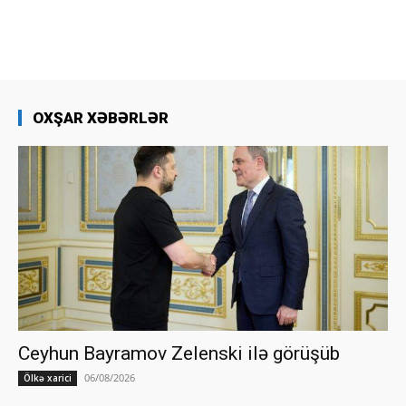
OXŞAR XƏBƏRLƏR
Ceyhun Bayramov Zelenski ilə görüşüb
06/08/2026
Ölkə xarici