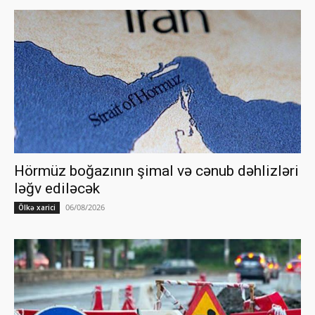
Hörmüz boğazının şimal və cənub dəhlizləri
ləğv ediləcək
06/08/2026
Ölkə xarici