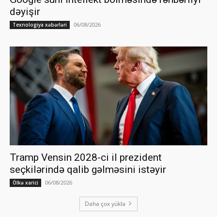
dəyişir
06/08/2026
Texnologiya xəbərləri
Tramp Vensin 2028-ci il prezident
seçkilərində qalib gəlməsini istəyir
06/08/2026
Ölkə xarici
Daha çox yüklə