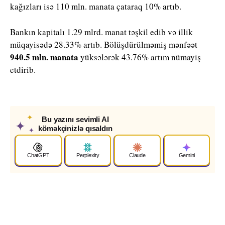
kağızları isə 110 mln. manata çataraq 10% artıb.
Bankın kapitalı 1.29 mlrd. manat təşkil edib və illik
müqayisədə 28.33% artıb. Bölüşdürülməmiş mənfəət
940.5 mln. manata
yüksələrək 43.76% artım nümayiş
etdirib.
✦
Bu yazını sevimli AI
✦
köməkçinizlə qısaldın
✦
ChatGPT
Perplexity
Claude
Gemini