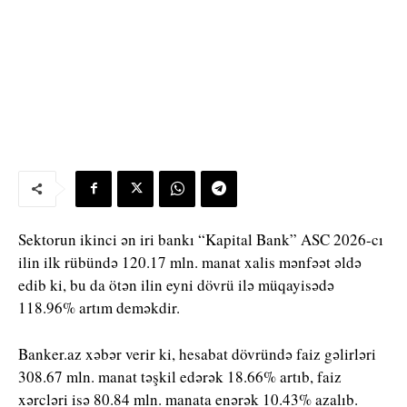
Sektorun ikinci ən iri bankı “Kapital Bank” ASC 2026-cı
ilin ilk rübündə 120.17 mln. manat xalis mənfəət əldə
edib ki, bu da ötən ilin eyni dövrü ilə müqayisədə
118.96% artım deməkdir.
Banker.az xəbər verir ki, hesabat dövründə faiz gəlirləri
308.67 mln. manat təşkil edərək 18.66% artıb, faiz
xərcləri isə 80.84 mln. manata enərək 10.43% azalıb.