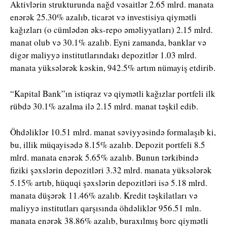
Aktivlərin strukturunda nağd vəsaitlər 2.65 mlrd. manata
enərək 25.30% azalıb, ticarət və investisiya qiymətli
kağızları (o cümlədən əks-repo əməliyyatları) 2.15 mlrd.
manat olub və 30.1% azalıb. Eyni zamanda, banklar və
digər maliyyə institutlarındakı depozitlər 1.03 mlrd.
manata yüksələrək kəskin, 942.5% artım nümayiş etdirib.
“Kapital Bank”ın istiqraz və qiymətli kağızlar portfeli ilk
rübdə 30.1% azalma ilə 2.15 mlrd. manat təşkil edib.
Öhdəliklər 10.51 mlrd. manat səviyyəsində formalaşıb ki,
bu, illik müqayisədə 8.15% azalıb. Depozit portfeli 8.5
mlrd. manata enərək 5.65% azalıb. Bunun tərkibində
fiziki şəxslərin depozitləri 3.32 mlrd. manata yüksələrək
5.15% artıb, hüquqi şəxslərin depozitləri isə 5.18 mlrd.
manata düşərək 11.46% azalıb. Kredit təşkilatları və
maliyyə institutları qarşısında öhdəliklər 956.51 mln.
manata enərək 38.86% azalıb, buraxılmış borc qiymətli