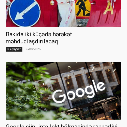
Bakıda iki küçədə hərəkət
məhdudlaşdırılacaq
06/08/2026
Nəqliyyat
Google süni intellekt bölməsində rəhbərliyi