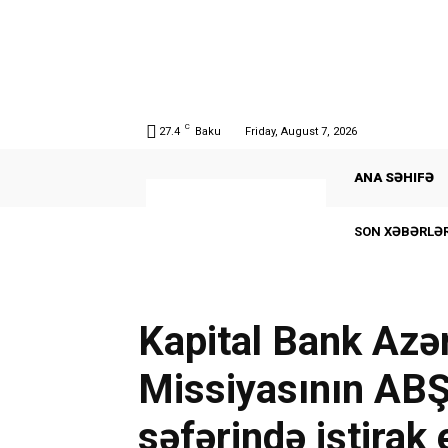
C
27.4
Baku
Friday, August 7, 2026
ANA SƏHIFƏ
SON XƏBƏRLƏR
Kapital Bank Azə
Missiyasının ABŞ-
səfərində iştirak 