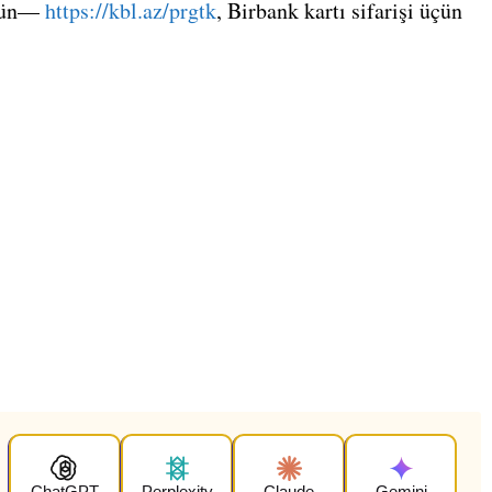
 üçün—
https://kbl.az/prgtk
, Birbank kartı sifarişi üçün
ChatGPT
Perplexity
Claude
Gemini