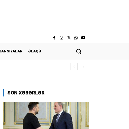
KANSIYALAR
ƏLAQƏ
SON XƏBƏRLƏR