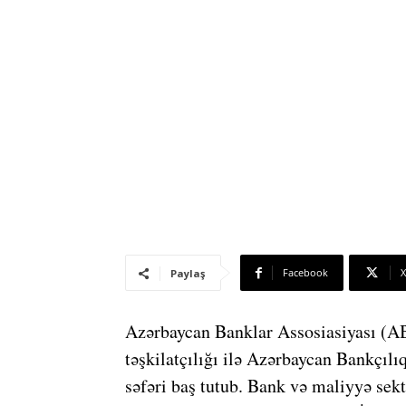
Facebook
X
Paylaş
Azərbaycan Banklar Assosiasiyası (A
təşkilatçılığı ilə Azərbaycan Bankçıl
səfəri baş tutub. Bank və maliyyə sekt