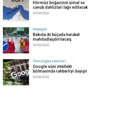
Hörmüz boğazının şimal və
cənub dəhlizləri ləğv ediləcək
06/08/2026
Nəqliyyat
Bakıda iki küçədə hərəkət
məhdudlaşdırılacaq
06/08/2026
Texnologiya xəbərləri
Google süni intellekt
bölməsində rəhbərliyi dəyişir
06/08/2026