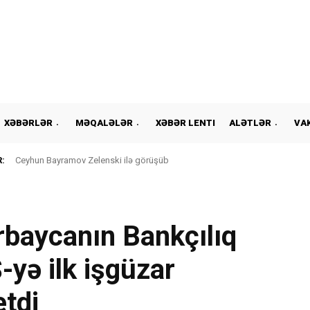
XƏBƏRLƏR
MƏQALƏLƏR
XƏBƏR LENTI
ALƏTLƏR
VA
:
Ceyhun Bayramov Zelenski ilə görüşüb
rbaycanın Bankçılıq
yə ilk işgüzar
etdi