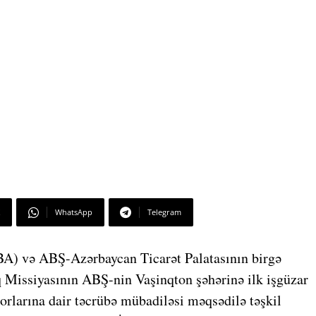
WhatsApp
Telegram
BA) və ABŞ-Azərbaycan Ticarət Palatasının birgə
ıq Missiyasının ABŞ-nin Vaşinqton şəhərinə ilk işgüzar
orlarına dair təcrübə mübadiləsi məqsədilə təşkil