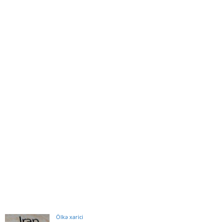
Ölkə xarici