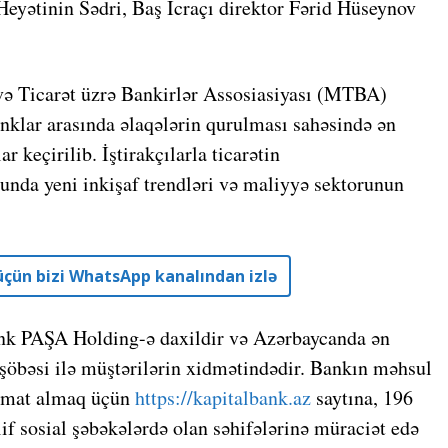
Heyətinin Sədri, Baş İcraçı direktor Fərid Hüseynov
ə Ticarət üzrə Bankirlər Assosiasiyası (MTBA)
nklar arasında əlaqələrin qurulması sahəsində ən
ar keçirilib. İştirakçılarla ticarətin
unda yeni inkişaf trendləri və maliyyə sektorunun
r üçün bizi WhatsApp kanalından izlə
ank PAŞA Holding-ə daxildir və Azərbaycanda ən
53 şöbəsi ilə müştərilərin xidmətindədir. Bankın məhsul
lumat almaq üçün
https://kapitalbank.az
saytına, 196
f sosial şəbəkələrdə olan səhifələrinə müraciət edə