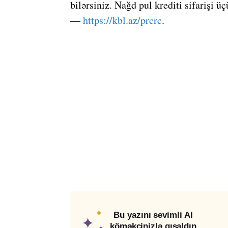
bilərsiniz. Nağd pul krediti sifarişi
—
https://kbl.az/prcrc
.
✦
Bu yazını sevimli AI
✦
köməkçinizlə qısaldın