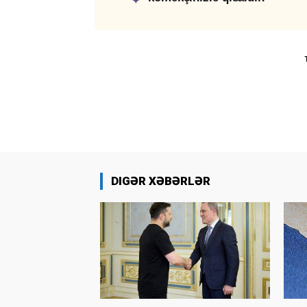
✦
DIGƏR XƏBƏRLƏR