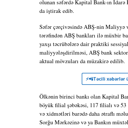
olunan səfərdə Kapital Bank-ın İdarə 
da iştirak edib.
Səfər çərçivəsində ABŞ-nin Maliyyə v
tərəfindən ABŞ bankları ilə müxbir ba
yaxşı təcrübələrə dair praktiki sessiyal
maliyyələşdirilməsi, ABŞ bank sektor
aktual mövzuları da müzakirə edilib.
⚡️📲Təcili xəbərlə
Ölkənin birinci bankı olan Kapital B
böyük filial şəbəkəsi, 117 filialı və 
və xidmətləri barədə daha ətraflı mə
Sorğu Mərkəzinə və ya Bankın müxtəli