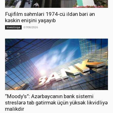
Fujifilm səhmləri 1974-cü ildən bəri ən
kəskin enişini yaşayıb
07/08/2026
İnvestisiya
“Moody’s”: Azərbaycanın bank sistemi
streslərə tab gətirmək üçün yüksək likvidliyə
malikdir