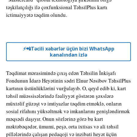
təşkilatçılığı ilə çoxfunksional TəhsilPlus kartı
ictimaiyyətə təqdim olundu.
⚡️📲Təcili xəbərlər üçün bizi WhatsApp
kanalından izlə
Təqdimat mərasimində çıxış edən Təhsilin İnkişafı
Fondunun İdarə Heyətinin sədri Elnur Nəsibov TəhsilPlus
kartının üstünlüklərini vurğulayıb. O, qeyd edib ki, kart
təhsil müəssisələrində fəaliyyət göstərən şəxslərə
müxtəlif güzəşt və imtiyazlar təqdim etməklə, onların
sosial rifahını yüksəltmək və imkanlarını genişləndirmək
məqsədi daşıyır. Onun sözlərinə görə bu kart
məktəbəqədər, ümumi, peşə, orta ixtisas və ali təhsil
pillələrində çalışan pedaqoji və inzibati heyət üçün