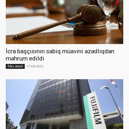
İcra başçısının sabiq müavini azadlıqdan
məhrum edildi
07/08/2026
Ölkə daxili