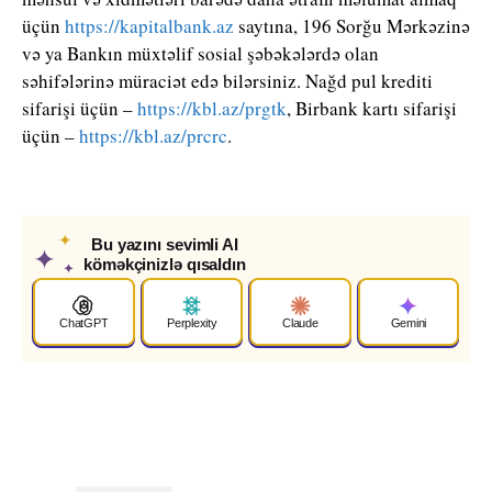
üçün
https://kapitalbank.az
saytına, 196 Sorğu Mərkəzinə
və ya Bankın müxtəlif sosial şəbəkələrdə olan
səhifələrinə müraciət edə bilərsiniz. Nağd pul krediti
sifarişi üçün –
https://kbl.az/prgtk
, Birbank kartı sifarişi
üçün –
https://kbl.az/prcrc
.
✦
Bu yazını sevimli AI
✦
köməkçinizlə qısaldın
✦
ChatGPT
Perplexity
Claude
Gemini