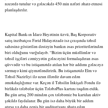
nəzərdə tutulur və gələcəkdə 450 min nəfəri əhatə etməsi
planlaşdırılır.
Kapital Bank-ın İdarə Heyətinin üzvü, Baş Korporativ
satış inzibatçısı Fərid Hidayətzadə isə çıxışında təhsil
sahəsinə göstərilən dəstəyin bankın əsas prioritetlərindən
biri olduğunu vurğulayıb. “Bizim üçün müəllimlər və
təhsil işçiləri cəmiyyətin gələcəyini formalaşdıran əsas
qüvvədir və bu istiqamətdə atılan hər bir addımı gələcəyə
sərmayə kimi qiymətləndiririk. Bu istiqamətdə Elm və
Təhsil Nazirliyi ilə uzun illərdir davam edən
əməkdaşlığımız var. Keçən il Təhsilin İnkişafı Fondu ilə
birlikdə tələbələr üçün TələbəPlus kartını təqdim etdik.
Bu gün artıq 200 mindən çox tələbəmiz bu kartdan aktiv
şəkildə faydalanır. Bu gün isə daha böyük bir addım
atırıq və daha geniş bir auditoriyanı əhatə edən