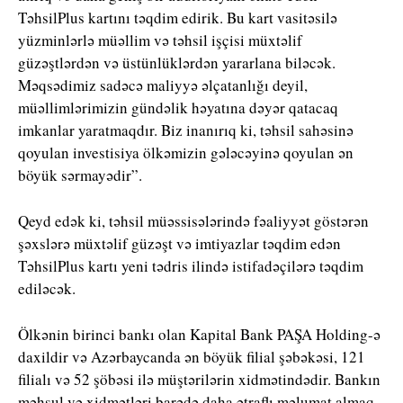
TəhsilPlus kartını təqdim edirik. Bu kart vasitəsilə
yüzminlərlə müəllim və təhsil işçisi müxtəlif
güzəştlərdən və üstünlüklərdən yararlana biləcək.
Məqsədimiz sadəcə maliyyə əlçatanlığı deyil,
müəllimlərimizin gündəlik həyatına dəyər qatacaq
imkanlar yaratmaqdır. Biz inanırıq ki, təhsil sahəsinə
qoyulan investisiya ölkəmizin gələcəyinə qoyulan ən
böyük sərmayədir”.
Qeyd edək ki, təhsil müəssisələrində fəaliyyət göstərən
şəxslərə müxtəlif güzəşt və imtiyazlar təqdim edən
TəhsilPlus kartı yeni tədris ilində istifadəçilərə təqdim
ediləcək.
Ölkənin birinci bankı olan Kapital Bank PAŞA Holding-ə
daxildir və Azərbaycanda ən böyük filial şəbəkəsi, 121
filialı və 52 şöbəsi ilə müştərilərin xidmətindədir. Bankın
məhsul və xidmətləri barədə daha ətraflı məlumat almaq