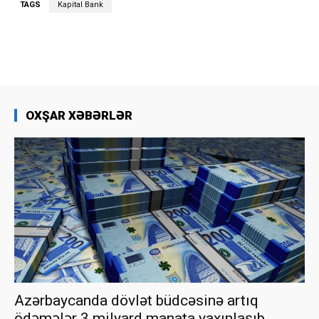
TAGS
Kapital Bank
OXŞAR XƏBƏRLƏR
Azərbaycanda dövlət büdcəsinə artıq
ödəmələr 3 milyard manata yaxınlaşıb