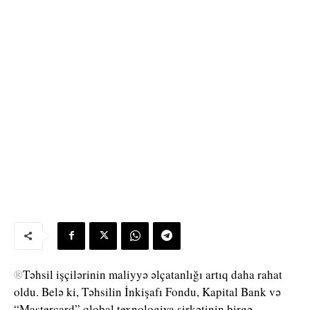
®
Təhsil işçilərinin maliyyə əlçatanlığı artıq daha rahat
oldu. Belə ki, Təhsilin İnkişafı Fondu, Kapital Bank və
“Mastercard” qlobal texnologiya şirkətinin birgə