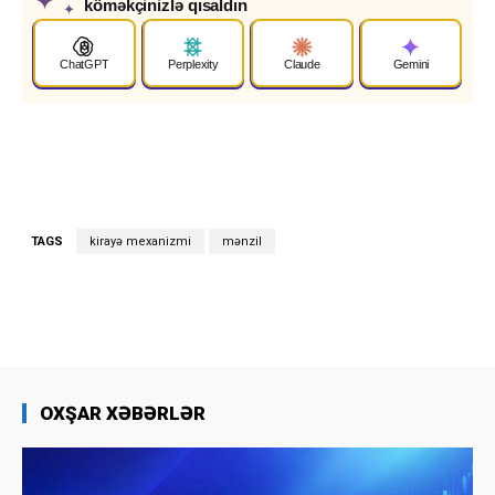
köməkçinizlə qısaldın
✦
ChatGPT
Perplexity
Claude
Gemini
TAGS
kirayə mexanizmi
mənzil
OXŞAR XƏBƏRLƏR