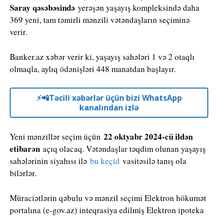
Saray qəsəbəsində
yerəşən yaşayış kompleksində daha
369 yeni, tam təmirli mənzili vətəndaşların seçiminə
verir.
Banker.az xəbər verir ki, yaşayış sahələri 1 və 2 otaqlı
olmaqla, aylıq ödənişləri 448 manatdan başlayır.
⚡️📲Təcili xəbərlər üçün bizi WhatsApp
kanalından izlə
22 oktyabr 2024-cü ildən
Yeni mənzillər seçim üçün
etibarən
açıq olacaq. Vətəndaşlar təqdim olunan yaşayış
sahələrinin siyahısı ilə
bu keçid
vasitəsilə tanış ola
bilərlər.
Müraciətlərin qəbulu və mənzil seçimi Elektron hökumət
portalına (e-gov.az) inteqrasiya edilmiş Elektron ipoteka